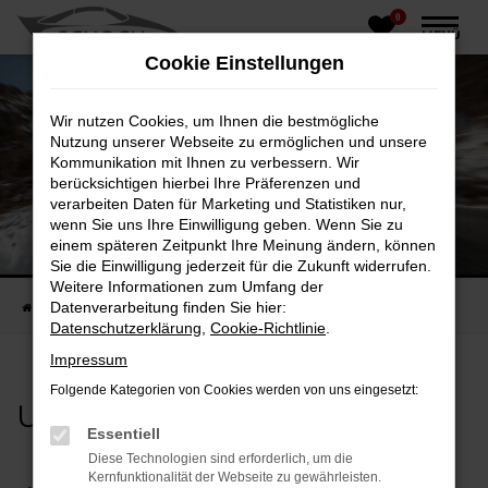
0
Zum
MENÜ
Hauptinhalt
Cookie Einstellungen
springen
Wir nutzen Cookies, um Ihnen die bestmögliche
Nutzung unserer Webseite zu ermöglichen und unsere
Kommunikation mit Ihnen zu verbessern. Wir
berücksichtigen hierbei Ihre Präferenzen und
verarbeiten Daten für Marketing und Statistiken nur,
wenn Sie uns Ihre Einwilligung geben. Wenn Sie zu
MIETFAHRZEUGE & PREISE
einem späteren Zeitpunkt Ihre Meinung ändern, können
ENTDECKEN SIE UNSERE MIETFAHRZEUGE
Sie die Einwilligung jederzeit für die Zukunft widerrufen.
Weitere Informationen zum Umfang der
Datenverarbeitung finden Sie hier:
Startseite
Mietwagen
Mietfahrzeuge & Preise
Datenschutzerklärung
,
Cookie-Richtlinie
.
Impressum
Folgende Kategorien von Cookies werden von uns eingesetzt:
Unsere Mietfahrzeuge
Essentiell
Diese Technologien sind erforderlich, um die
Kernfunktionalität der Webseite zu gewährleisten.