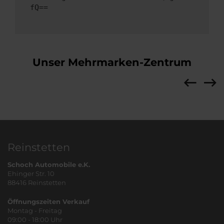
fQ==
Unser Mehrmarken-Zentrum
Reinstetten
Schoch Automobile e.K.
Ehinger Str. 10
88416 Reinstetten
Öffnungszeiten Verkauf
Montag - Freitag
09:00 - 18:00 Uhr