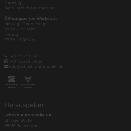
Samstag
nach Terminvereinbarung
Öffnungszeiten Werkstatt
Montag - Donnerstag
07:30 - 17:00 Uhr
Freitag
07:30 - 15:00 Uhr
+49 7352 911 61-0
+49 7352 911 61-29
info@schoch-automobile.de
Herausgeber
Schoch Automobile e.K.
Ehinger Str. 10
88416 Reinstetten