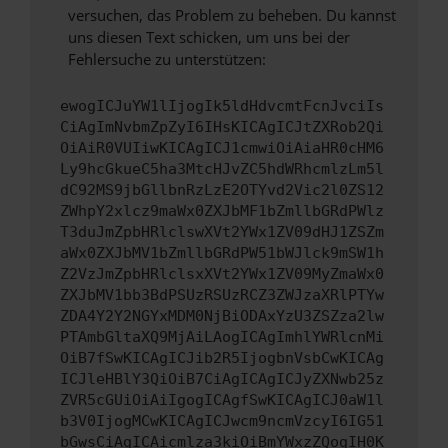
versuchen, das Problem zu beheben. Du kannst
uns diesen Text schicken, um uns bei der
Fehlersuche zu unterstützen:
ewogICJuYW1lIjogIk5ldHdvcmtFcnJvciIs
CiAgImNvbmZpZyI6IHsKICAgICJtZXRob2Qi
OiAiR0VUIiwKICAgICJ1cmwiOiAiaHR0cHM6
Ly9hcGkueC5ha3MtcHJvZC5hdWRhcmlzLm5l
dC92MS9jbGllbnRzLzE2OTYvd2Vic2l0ZS12
ZWhpY2xlcz9maWx0ZXJbMF1bZmllbGRdPWlz
T3duJmZpbHRlclswXVt2YWx1ZV09dHJ1ZSZm
aWx0ZXJbMV1bZmllbGRdPW51bWJlck9mSW1h
Z2VzJmZpbHRlclsxXVt2YWx1ZV09MyZmaWx0
ZXJbMV1bb3BdPSUzRSUzRCZ3ZWJzaXRlPTYw
ZDA4Y2Y2NGYxMDM0NjBiODAxYzU3ZSZza2lw
PTAmbGltaXQ9MjAiLAogICAgImhlYWRlcnMi
OiB7fSwKICAgICJib2R5IjogbnVsbCwKICAg
ICJleHBlY3QiOiB7CiAgICAgICJyZXNwb25z
ZVR5cGUiOiAiIgogICAgfSwKICAgICJ0aW1l
b3V0IjogMCwKICAgICJwcm9ncmVzcyI6IG51
bGwsCiAgICAicmlza3kiOiBmYWxzZQogIH0K