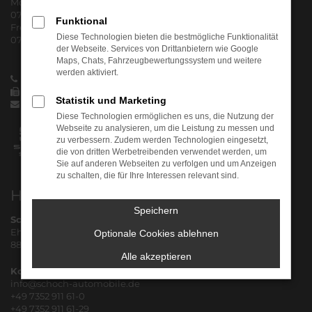
Montag - Donnerstag
07:30 - 17:00 Uhr
Funktional
Freitag
Diese Technologien bieten die bestmögliche Funktionalität
07:30 - 15:00 Uhr
der Webseite. Services von Drittanbietern wie Google
Maps, Chats, Fahrzeugbewertungssystem und weitere
werden aktiviert.
+49 7352 911 61-0
+49 7352 911 61-29
Statistik und Marketing
info@schoch-automobile.de
Diese Technologien ermöglichen es uns, die Nutzung der
Webseite zu analysieren, um die Leistung zu messen und
zu verbessern. Zudem werden Technologien eingesetzt,
die von dritten Werbetreibenden verwendet werden, um
Sie auf anderen Webseiten zu verfolgen und um Anzeigen
zu schalten, die für Ihre Interessen relevant sind.
Herausgeber
Speichern
Schoch Automobile e.K.
Ehinger Str. 10
Optionale Cookies ablehnen
88416 Reinstetten
Alle akzeptieren
Kommunikation
info@schoch-automobile.de
+49 7352 911 61-0
+49 7352 911 61-29