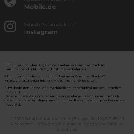
Mobile.de
Schoch Automobile auf
Instagram
¹ Ein unverbindliches Angebot der Santander Consumer Bank AG.
Leasingangebot inkl. 19% MwSt. Irrtümer vorbehalten.
² Ein unverbindliches Angebot der Santander Consumer Bank AG.
Finanzierungsangebot inkl. 19% MwSt. Irrtümer vorbehalten.
³ UVP bedeutet: Ehemalige unverbindliche Preisempfehlung des Herstellers
(Neupreis).
Der errechnete Preisvorteil sowie die angegebene Ersparnis errechnet sich
gegenüber der ehemaligen unverbindlichen Preisempfehlung des Herstellers
(Neupreis).
© 2026 Schoch Automobile e.K. | Ehinger Str. 10 | DE-88416
Reinstetten | info@schoch-automobile.de |
Webdesign by
audaris.de