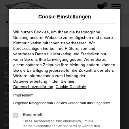
0
Zum
MENÜ
Hauptinhalt
Cookie Einstellungen
springen
Startseite
Fahrzeughandel
Fahrzeugbörse
Wir nutzen Cookies, um Ihnen die bestmögliche
Nutzung unserer Webseite zu ermöglichen und unsere
Kommunikation mit Ihnen zu verbessern. Wir
berücksichtigen hierbei Ihre Präferenzen und
verarbeiten Daten für Marketing und Statistiken nur,
wenn Sie uns Ihre Einwilligung geben. Wenn Sie zu
Reinstetten
einem späteren Zeitpunkt Ihre Meinung ändern, können
Sie die Einwilligung jederzeit für die Zukunft widerrufen.
Schoch Automobile e.K.
Weitere Informationen zum Umfang der
Ehinger Str. 10
Datenverarbeitung finden Sie hier:
88416 Reinstetten
Datenschutzerklärung
,
Cookie-Richtlinie
.
Öffnungszeiten Verkauf
Impressum
Montag - Freitag
Folgende Kategorien von Cookies werden von uns eingesetzt:
09:00 - 18:00 Uhr
Samstag
nach Terminvereinbarung
Essentiell
Diese Technologien sind erforderlich, um die
Öffnungszeiten Werkstatt
Kernfunktionalität der Webseite zu gewährleisten.