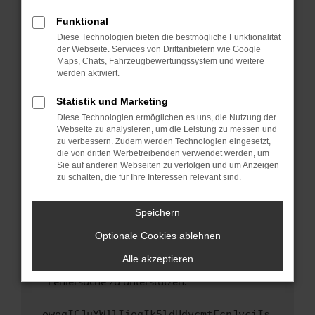
anderen Browser oder in einem privaten
Fenster?
Funktional
Starte dein Gerät neu.
Diese Technologien bieten die bestmögliche Funktionalität
der Webseite. Services von Drittanbietern wie Google
Das kann manchmal helfen, vorübergehende
Maps, Chats, Fahrzeugbewertungssystem und weitere
Probleme zu beheben.
werden aktiviert.
Stelle sicher, dass dein Browser und dein
Statistik und Marketing
Betriebssystem auf dem neuesten Stand
Diese Technologien ermöglichen es uns, die Nutzung der
sind.
Webseite zu analysieren, um die Leistung zu messen und
Veraltete Software birgt nicht nur ein
zu verbessern. Zudem werden Technologien eingesetzt,
Sicherheitsrisiko, sondern kann auch dazu
die von dritten Werbetreibenden verwendet werden, um
führen, dass bestimmte Funktionen nicht mehr
Sie auf anderen Webseiten zu verfolgen und um Anzeigen
zu schalten, die für Ihre Interessen relevant sind.
unterstützt werden.
Wende dich an den Webseitenbetreiber.
Speichern
Wenn du alle oben genannten Schritte versucht
hast, kontaktiere uns bitte. Wir werden
Optionale Cookies ablehnen
versuchen, das Problem zu beheben. Du kannst
Alle akzeptieren
uns diesen Text schicken, um uns bei der
Fehlersuche zu unterstützen:
ewogICJuYW1lIjogIk5ldHdvcmtFcnJvciIs