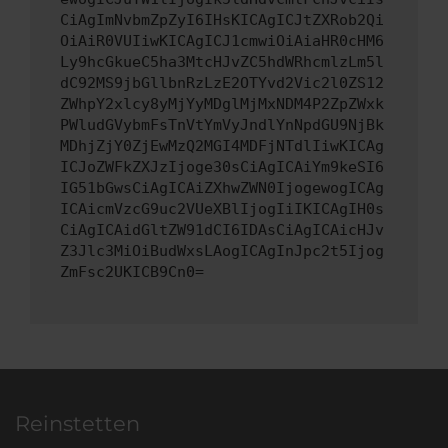
CiAgImNvbmZpZyI6IHsKICAgICJtZXRob2Qi
OiAiR0VUIiwKICAgICJ1cmwiOiAiaHR0cHM6
Ly9hcGkueC5ha3MtcHJvZC5hdWRhcmlzLm5l
dC92MS9jbGllbnRzLzE2OTYvd2Vic2l0ZS12
ZWhpY2xlcy8yMjYyMDglMjMxNDM4P2ZpZWxk
PWludGVybmFsTnVtYmVyJndlYnNpdGU9NjBk
MDhjZjY0ZjEwMzQ2MGI4MDFjNTdlIiwKICAg
ICJoZWFkZXJzIjoge30sCiAgICAiYm9keSI6
IG51bGwsCiAgICAiZXhwZWN0IjogewogICAg
ICAicmVzcG9uc2VUeXBlIjogIiIKICAgIH0s
CiAgICAidGltZW91dCI6IDAsCiAgICAicHJv
Z3Jlc3MiOiBudWxsLAogICAgInJpc2t5Ijog
ZmFsc2UKICB9Cn0=
Reinstetten