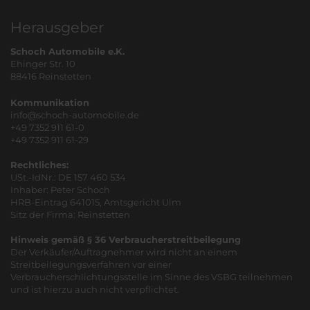
Herausgeber
Schoch Automobile e.K.
Ehinger Str. 10
88416 Reinstetten
Kommunikation
info@schoch-automobile.de
+49 7352 911 61-0
+49 7352 911 61-29
Rechtliches:
USt.-IdNr.: DE 157 460 534
Inhaber: Peter Schoch
HRB-Eintrag 641015, Amtsgericht Ulm
Sitz der Firma: Reinstetten
Hinweis gemäß § 36 Verbraucherstreitbeilegung
Der Verkäufer/Auftragnehmer wird nicht an einem
Streitbeilegungsverfahren vor einer
Verbraucherschlichtungsstelle im Sinne des VSBG teilnehmen
und ist hierzu auch nicht verpflichtet.