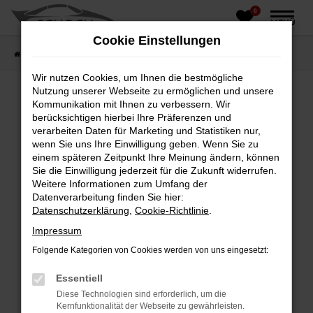
0
Zum
MENÜ
Hauptinhalt
Cookie Einstellungen
springen
Startseite
Fahrzeughandel
Fahrzeugbörse
Wir nutzen Cookies, um Ihnen die bestmögliche
Nutzung unserer Webseite zu ermöglichen und unsere
Kommunikation mit Ihnen zu verbessern. Wir
berücksichtigen hierbei Ihre Präferenzen und
Fehler: Network Error
verarbeiten Daten für Marketing und Statistiken nur,
wenn Sie uns Ihre Einwilligung geben. Wenn Sie zu
Beim Laden ist ein Fehler aufgetreten.
einem späteren Zeitpunkt Ihre Meinung ändern, können
Hier sind ein paar Tipps, die dir helfen können:
Sie die Einwilligung jederzeit für die Zukunft widerrufen.
Weitere Informationen zum Umfang der
Überprüfe deine Firewall und deine
Datenverarbeitung finden Sie hier:
Internetverbindung.
Datenschutzerklärung
,
Cookie-Richtlinie
.
Laden andere Webseiten, zum Beispiel deine
Impressum
Suchmaschine?
Folgende Kategorien von Cookies werden von uns eingesetzt:
Prüfe deine Browsererweiterungen.
Manche Erweiterungen, wie Werbeblocker,
Essentiell
können das Laden bestimmter Seiten
Diese Technologien sind erforderlich, um die
verhindern. Funktioniert die Seite in einem
Kernfunktionalität der Webseite zu gewährleisten.