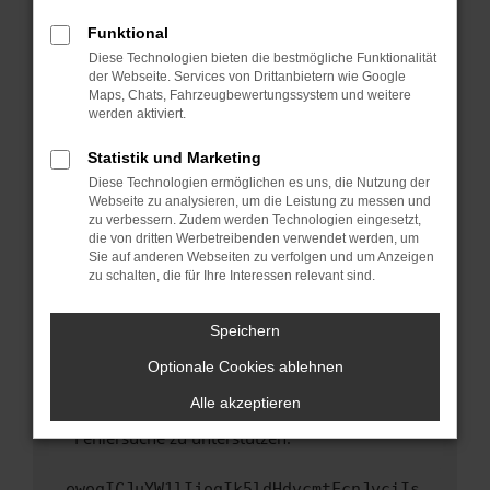
anderen Browser oder in einem privaten
Fenster?
Funktional
Starte dein Gerät neu.
Diese Technologien bieten die bestmögliche Funktionalität
der Webseite. Services von Drittanbietern wie Google
Das kann manchmal helfen, vorübergehende
Maps, Chats, Fahrzeugbewertungssystem und weitere
Probleme zu beheben.
werden aktiviert.
Stelle sicher, dass dein Browser und dein
Statistik und Marketing
Betriebssystem auf dem neuesten Stand
Diese Technologien ermöglichen es uns, die Nutzung der
sind.
Webseite zu analysieren, um die Leistung zu messen und
Veraltete Software birgt nicht nur ein
zu verbessern. Zudem werden Technologien eingesetzt,
Sicherheitsrisiko, sondern kann auch dazu
die von dritten Werbetreibenden verwendet werden, um
führen, dass bestimmte Funktionen nicht mehr
Sie auf anderen Webseiten zu verfolgen und um Anzeigen
zu schalten, die für Ihre Interessen relevant sind.
unterstützt werden.
Wende dich an den Webseitenbetreiber.
Speichern
Wenn du alle oben genannten Schritte versucht
hast, kontaktiere uns bitte. Wir werden
Optionale Cookies ablehnen
versuchen, das Problem zu beheben. Du kannst
Alle akzeptieren
uns diesen Text schicken, um uns bei der
Fehlersuche zu unterstützen:
ewogICJuYW1lIjogIk5ldHdvcmtFcnJvciIs