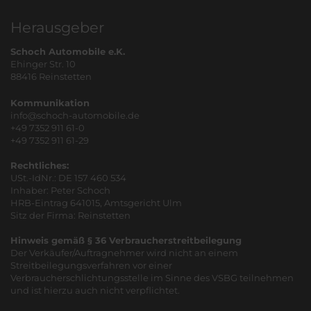
Herausgeber
Schoch Automobile e.K.
Ehinger Str. 10
88416 Reinstetten
Kommunikation
info@schoch-automobile.de
+49 7352 911 61-0
+49 7352 911 61-29
Rechtliches:
USt.-IdNr.: DE 157 460 534
Inhaber: Peter Schoch
HRB-Eintrag 641015, Amtsgericht Ulm
Sitz der Firma: Reinstetten
Hinweis gemäß § 36 Verbraucherstreitbeilegung
Der Verkäufer/Auftragnehmer wird nicht an einem
Streitbeilegungsverfahren vor einer
Verbraucherschlichtungsstelle im Sinne des VSBG teilnehmen
und ist hierzu auch nicht verpflichtet.