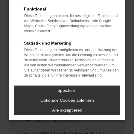
anderen Browser oder in einem privaten
Fenster?
Funktional
Starte dein Gerät neu.
Diese Technologien bieten die bestmögliche Funktionalität
der Webseite. Services von Drittanbietern wie Google
Das kann manchmal helfen, vorübergehende
Maps, Chats, Fahrzeugbewertungssystem und weitere
Probleme zu beheben.
werden aktiviert.
Stelle sicher, dass dein Browser und dein
Statistik und Marketing
Betriebssystem auf dem neuesten Stand
Diese Technologien ermöglichen es uns, die Nutzung der
sind.
Webseite zu analysieren, um die Leistung zu messen und
Veraltete Software birgt nicht nur ein
zu verbessern. Zudem werden Technologien eingesetzt,
Sicherheitsrisiko, sondern kann auch dazu
die von dritten Werbetreibenden verwendet werden, um
führen, dass bestimmte Funktionen nicht mehr
Sie auf anderen Webseiten zu verfolgen und um Anzeigen
zu schalten, die für Ihre Interessen relevant sind.
unterstützt werden.
Wende dich an den Webseitenbetreiber.
Speichern
Wenn du alle oben genannten Schritte versucht
hast, kontaktiere uns bitte. Wir werden
Optionale Cookies ablehnen
versuchen, das Problem zu beheben. Du kannst
Alle akzeptieren
uns diesen Text schicken, um uns bei der
Fehlersuche zu unterstützen:
ewogICJuYW1lIjogIk5ldHdvcmtFcnJvciIs