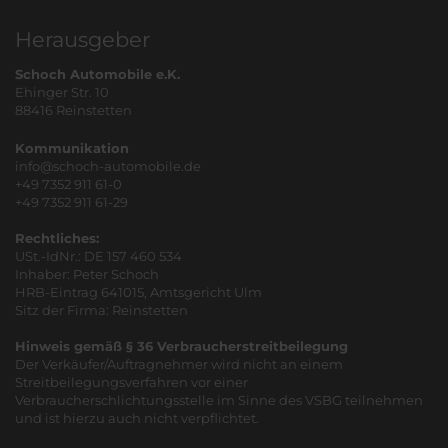
Herausgeber
Schoch Automobile e.K.
Ehinger Str. 10
88416 Reinstetten
Kommunikation
info@schoch-automobile.de
+49 7352 911 61-0
+49 7352 911 61-29
Rechtliches:
USt.-IdNr.: DE 157 460 534
Inhaber: Peter Schoch
HRB-Eintrag 641015, Amtsgericht Ulm
Sitz der Firma: Reinstetten
Hinweis gemäß § 36 Verbraucherstreitbeilegung
Der Verkäufer/Auftragnehmer wird nicht an einem
Streitbeilegungsverfahren vor einer
Verbraucherschlichtungsstelle im Sinne des VSBG teilnehmen
und ist hierzu auch nicht verpflichtet.