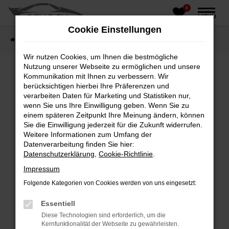
0
Zum
MENÜ
Hauptinhalt
Cookie Einstellungen
springen
Startseite
Fahrzeughandel
Fahrzeugbörse
Wir nutzen Cookies, um Ihnen die bestmögliche
Nutzung unserer Webseite zu ermöglichen und unsere
Kommunikation mit Ihnen zu verbessern. Wir
berücksichtigen hierbei Ihre Präferenzen und
Fehler: Network Error
verarbeiten Daten für Marketing und Statistiken nur,
wenn Sie uns Ihre Einwilligung geben. Wenn Sie zu
Beim Laden ist ein Fehler aufgetreten.
einem späteren Zeitpunkt Ihre Meinung ändern, können
Hier sind ein paar Tipps, die dir helfen können:
Sie die Einwilligung jederzeit für die Zukunft widerrufen.
Weitere Informationen zum Umfang der
Überprüfe deine Firewall und deine
Datenverarbeitung finden Sie hier:
Internetverbindung.
Datenschutzerklärung
,
Cookie-Richtlinie
.
Laden andere Webseiten, zum Beispiel deine
Impressum
Suchmaschine?
Folgende Kategorien von Cookies werden von uns eingesetzt:
Prüfe deine Browsererweiterungen.
Manche Erweiterungen, wie Werbeblocker,
Essentiell
können das Laden bestimmter Seiten
Diese Technologien sind erforderlich, um die
verhindern. Funktioniert die Seite in einem
Kernfunktionalität der Webseite zu gewährleisten.