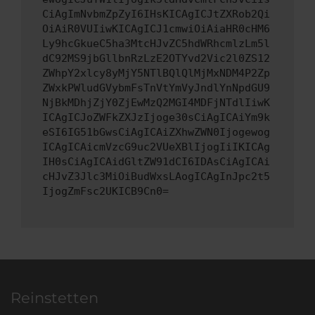
CiAgImNvbmZpZyI6IHsKICAgICJtZXRob2Qi
OiAiR0VUIiwKICAgICJ1cmwiOiAiaHR0cHM6
Ly9hcGkueC5ha3MtcHJvZC5hdWRhcmlzLm5l
dC92MS9jbGllbnRzLzE2OTYvd2Vic2l0ZS12
ZWhpY2xlcy8yMjY5NTlBQlQlMjMxNDM4P2Zp
ZWxkPWludGVybmFsTnVtYmVyJndlYnNpdGU9
NjBkMDhjZjY0ZjEwMzQ2MGI4MDFjNTdlIiwK
ICAgICJoZWFkZXJzIjoge30sCiAgICAiYm9k
eSI6IG51bGwsCiAgICAiZXhwZWN0Ijogewog
ICAgICAicmVzcG9uc2VUeXBlIjogIiIKICAg
IH0sCiAgICAidGltZW91dCI6IDAsCiAgICAi
cHJvZ3Jlc3MiOiBudWxsLAogICAgInJpc2t5
IjogZmFsc2UKICB9Cn0=
Reinstetten