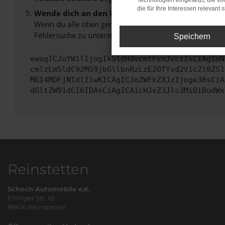
Technologien eingesetzt, die v
die für Ihre Interessen relevant s
Wende dich an den Webseitenbetreiber.
Wenn du alle oben genannten Schritte versucht hast, k
Fehlersuche zu unterstützen:
Speichern
ewogICJuYW1lIjogIk5ldHdvcmtFcnJvciIsCiAgImN
cmlzLm5ldC92MS9jbGllbnRzLzE2OTYvd2Vic2l0ZS1
MGI4MDFjNTdlIiwKICAgICJoZWFkZXJzIjoge30sCiA
dGltZW91dCI6IDAsCiAgICAicHJvZ3Jlc3MiOiBudWx
Reinstetten
Schoch Automobile e.K.
Ehinger Str. 10
88416 Reinstetten