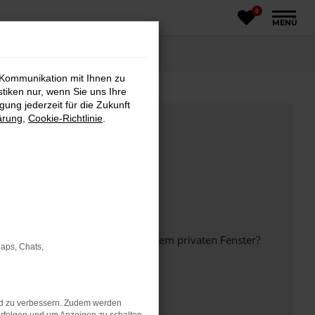
0
MENÜ
 Kommunikation mit Ihnen zu
stiken nur, wenn Sie uns Ihre
ung jederzeit für die Zukunft
ärung
,
Cookie-Richtlinie
.
inem anderen Browser oder in einem privaten Fenster?
Maps, Chats,
nd zu verbessern. Zudem werden
ht mehr unterstützt werden.