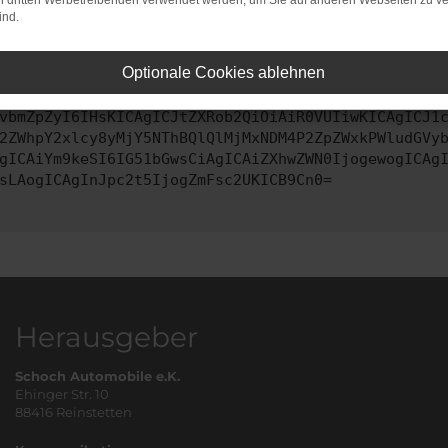
on dritten Werbetreibenden verwendet werden, um Sie auf anderen Webseiten zu ve
ind.
ontaktiere uns bitte. Wir werden versuchen, das Problem zu behe
Optionale Cookies ablehnen
vbmZpZyI6IHsKICAgICJtZXRob2QiOiAiR0VUIiwKICAgICJ1
2ZWhpY2xlcy8yMjY5NThBQlQlMjMxNDM4P2ZpZWxkPWludGVy
gICAiYm9keSI6IG51bGwsCiAgICAiZXhwZWN0IjogewogICAg
sLAogICAgInJpc2t5IjogZmFsc2UKICB9Cn0=
Herausgeber
Schoch Automobile e.K.
Ehinger Str. 10
88416 Reinstetten