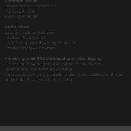
Kommunikation
info@schoch-automobile.de
+49 7352 911 61-0
+49 7352 911 61-29
Rechtliches:
USt.-IdNr.: DE 157 460 534
Inhaber: Peter Schoch
HRB-Eintrag 641015, Amtsgericht Ulm
Sitz der Firma: Reinstetten
Hinweis gemäß § 36 Verbraucherstreitbeilegung
Der Verkäufer/Auftragnehmer wird nicht an einem
Streitbeilegungsverfahren vor einer
Verbraucherschlichtungsstelle im Sinne des VSBG teilnehmen
und ist hierzu auch nicht verpflichtet.