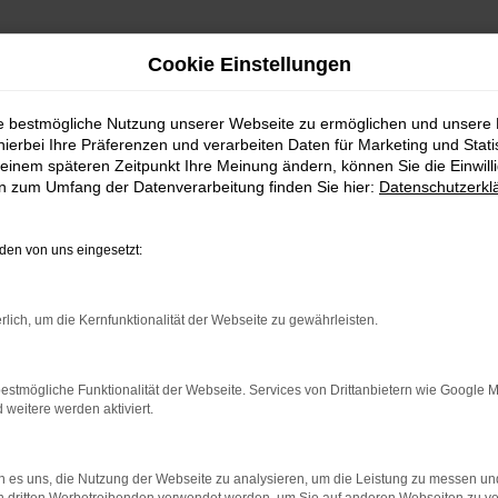
Cookie Einstellungen
ie bestmögliche Nutzung unserer Webseite zu ermöglichen und unsere
hierbei Ihre Präferenzen und verarbeiten Daten für Marketing und Stati
einem späteren Zeitpunkt Ihre Meinung ändern, können Sie die Einwillig
en zum Umfang der Datenverarbeitung finden Sie hier:
Datenschutzerkl
en von uns eingesetzt:
indung.
hine?
rlich, um die Kernfunktionalität der Webseite zu gewährleisten.
aden bestimmter Seiten verhindern. Funktioniert die Seite in e
estmögliche Funktionalität der Webseite. Services von Drittanbietern wie Google 
eitere werden aktiviert.
 zu beheben.
bssystem auf dem neuesten Stand sind.
 es uns, die Nutzung der Webseite zu analysieren, um die Leistung zu messen u
ko, sondern kann auch dazu führen, dass bestimmte Funktionen nic