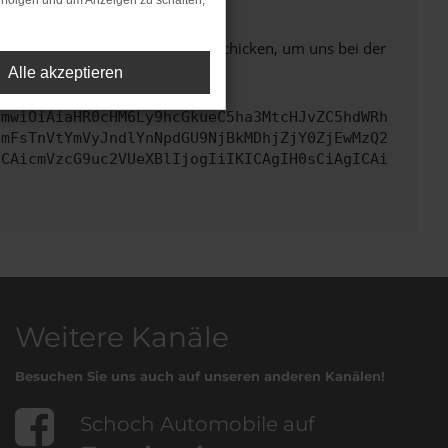
rfolgen und um Anzeigen zu schalten,
ben. Du kannst uns diesen Text schicken, um uns bei der
Alle akzeptieren
cmwiOiAiaHR0cHM6Ly9hcGkueC5ha3MtcHJvZC5hdWRh
bmFsTnVtYmVyJndlYnNpdGU9NjBkMDhjZjY0ZjEwMzQ2
ICAicmVzcG9uc2VUeXBlIjogIiIKICAgIH0sCiAgICAi
Weitere Kanäle
Besuchen Sie uns auch auf unseren anderen Kanälen!
Schoch Automobile auf