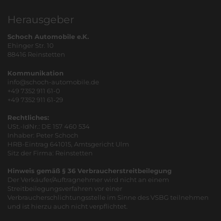
Herausgeber
Schoch Automobile e.K.
Ehinger Str. 10
88416 Reinstetten
Kommunikation
info@schoch-automobile.de
+49 7352 911 61-0
+49 7352 911 61-29
Rechtliches:
USt.-IdNr.: DE 157 460 534
Inhaber: Peter Schoch
HRB-Eintrag 641015, Amtsgericht Ulm
Sitz der Firma: Reinstetten
Hinweis gemäß § 36 Verbraucherstreitbeilegung
Der Verkäufer/Auftragnehmer wird nicht an einem
Streitbeilegungsverfahren vor einer
Verbraucherschlichtungsstelle im Sinne des VSBG teilnehmen
und ist hierzu auch nicht verpflichtet.