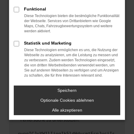
anderen Browser oder in einem privaten
Fenster?
Funktional
Starte dein Gerät neu.
Diese Technologien bieten die bestmögliche Funktionalität
der Webseite. Services von Drittanbietern wie Google
Das kann manchmal helfen, vorübergehende
Maps, Chats, Fahrzeugbewertungssystem und weitere
Probleme zu beheben.
werden aktiviert.
Stelle sicher, dass dein Browser und dein
Statistik und Marketing
Betriebssystem auf dem neuesten Stand
Diese Technologien ermöglichen es uns, die Nutzung der
sind.
Webseite zu analysieren, um die Leistung zu messen und
Veraltete Software birgt nicht nur ein
zu verbessern. Zudem werden Technologien eingesetzt,
Sicherheitsrisiko, sondern kann auch dazu
die von dritten Werbetreibenden verwendet werden, um
führen, dass bestimmte Funktionen nicht mehr
Sie auf anderen Webseiten zu verfolgen und um Anzeigen
zu schalten, die für Ihre Interessen relevant sind.
unterstützt werden.
Wende dich an den Webseitenbetreiber.
Speichern
Wenn du alle oben genannten Schritte versucht
hast, kontaktiere uns bitte. Wir werden
Optionale Cookies ablehnen
versuchen, das Problem zu beheben. Du kannst
Alle akzeptieren
uns diesen Text schicken, um uns bei der
Fehlersuche zu unterstützen:
ewogICJuYW1lIjogIk5ldHdvcmtFcnJvciIs