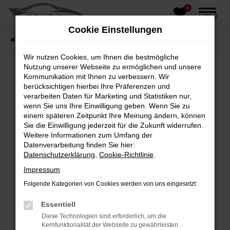
0
Zum
MENÜ
Hauptinhalt
Cookie Einstellungen
springen
Startseite
Fahrzeughandel
Fahrzeugbörse
Wir nutzen Cookies, um Ihnen die bestmögliche
Nutzung unserer Webseite zu ermöglichen und unsere
Kommunikation mit Ihnen zu verbessern. Wir
berücksichtigen hierbei Ihre Präferenzen und
Fehler: Network Error
verarbeiten Daten für Marketing und Statistiken nur,
wenn Sie uns Ihre Einwilligung geben. Wenn Sie zu
Beim Laden ist ein Fehler aufgetreten.
einem späteren Zeitpunkt Ihre Meinung ändern, können
Hier sind ein paar Tipps, die dir helfen können:
Sie die Einwilligung jederzeit für die Zukunft widerrufen.
Weitere Informationen zum Umfang der
Überprüfe deine Firewall und deine
Datenverarbeitung finden Sie hier:
Internetverbindung.
Datenschutzerklärung
,
Cookie-Richtlinie
.
Laden andere Webseiten, zum Beispiel deine
Impressum
Suchmaschine?
Folgende Kategorien von Cookies werden von uns eingesetzt:
Prüfe deine Browsererweiterungen.
Manche Erweiterungen, wie Werbeblocker,
Essentiell
können das Laden bestimmter Seiten
Diese Technologien sind erforderlich, um die
verhindern. Funktioniert die Seite in einem
Kernfunktionalität der Webseite zu gewährleisten.