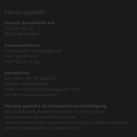
Herausgeber
Schoch Automobile e.K.
Ehinger Str. 10
88416 Reinstetten
Kommunikation
info@schoch-automobile.de
+49 7352 911 61-0
+49 7352 911 61-29
Rechtliches:
USt.-IdNr.: DE 157 460 534
Inhaber: Peter Schoch
HRB-Eintrag 641015, Amtsgericht Ulm
Sitz der Firma: Reinstetten
Hinweis gemäß § 36 Verbraucherstreitbeilegung
Der Verkäufer/Auftragnehmer wird nicht an einem
Streitbeilegungsverfahren vor einer
Verbraucherschlichtungsstelle im Sinne des VSBG teilnehmen
und ist hierzu auch nicht verpflichtet.