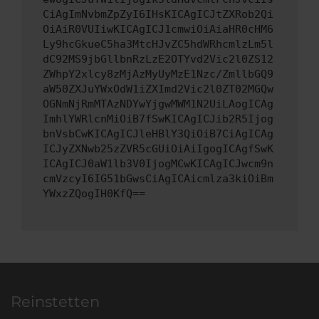
CiAgImNvbmZpZyI6IHsKICAgICJtZXRob2Qi
OiAiR0VUIiwKICAgICJ1cmwiOiAiaHR0cHM6
Ly9hcGkueC5ha3MtcHJvZC5hdWRhcmlzLm5l
dC92MS9jbGllbnRzLzE2OTYvd2Vic2l0ZS12
ZWhpY2xlcy8zMjAzMyUyMzE1Nzc/ZmllbGQ9
aW50ZXJuYWxOdW1iZXImd2Vic2l0ZT02MGQw
OGNmNjRmMTAzNDYwYjgwMWM1N2UiLAogICAg
ImhlYWRlcnMiOiB7fSwKICAgICJib2R5Ijog
bnVsbCwKICAgICJleHBlY3QiOiB7CiAgICAg
ICJyZXNwb25zZVR5cGUiOiAiIgogICAgfSwK
ICAgICJ0aW1lb3V0IjogMCwKICAgICJwcm9n
cmVzcyI6IG51bGwsCiAgICAicmlza3kiOiBm
YWxzZQogIH0KfQ==
Reinstetten