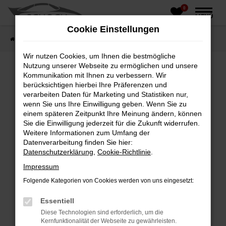
0
Zum
MENÜ
Hauptinhalt
Cookie Einstellungen
springen
Startseite
Fahrzeughandel
Fahrzeugbörse
Wir nutzen Cookies, um Ihnen die bestmögliche
Nutzung unserer Webseite zu ermöglichen und unsere
Kommunikation mit Ihnen zu verbessern. Wir
berücksichtigen hierbei Ihre Präferenzen und
Fehler: Network Error
verarbeiten Daten für Marketing und Statistiken nur,
wenn Sie uns Ihre Einwilligung geben. Wenn Sie zu
Beim Laden ist ein Fehler aufgetreten.
einem späteren Zeitpunkt Ihre Meinung ändern, können
Hier sind ein paar Tipps, die dir helfen können:
Sie die Einwilligung jederzeit für die Zukunft widerrufen.
Weitere Informationen zum Umfang der
Überprüfe deine Firewall und deine
Datenverarbeitung finden Sie hier:
Internetverbindung.
Datenschutzerklärung
,
Cookie-Richtlinie
.
Laden andere Webseiten, zum Beispiel deine
Impressum
Suchmaschine?
Folgende Kategorien von Cookies werden von uns eingesetzt:
Prüfe deine Browsererweiterungen.
Manche Erweiterungen, wie Werbeblocker,
Essentiell
können das Laden bestimmter Seiten
Diese Technologien sind erforderlich, um die
verhindern. Funktioniert die Seite in einem
Kernfunktionalität der Webseite zu gewährleisten.