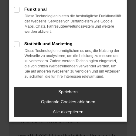
anderen Browser oder in einem privaten
Fenster?
Funktional
Starte dein Gerät neu.
Diese Technologien bieten die bestmögliche Funktionalität
der Webseite. Services von Drittanbietern wie Google
Das kann manchmal helfen, vorübergehende
Maps, Chats, Fahrzeugbewertungssystem und weitere
Probleme zu beheben.
werden aktiviert.
Stelle sicher, dass dein Browser und dein
Statistik und Marketing
Betriebssystem auf dem neuesten Stand
Diese Technologien ermöglichen es uns, die Nutzung der
sind.
Webseite zu analysieren, um die Leistung zu messen und
Veraltete Software birgt nicht nur ein
zu verbessern. Zudem werden Technologien eingesetzt,
Sicherheitsrisiko, sondern kann auch dazu
die von dritten Werbetreibenden verwendet werden, um
führen, dass bestimmte Funktionen nicht mehr
Sie auf anderen Webseiten zu verfolgen und um Anzeigen
zu schalten, die für Ihre Interessen relevant sind.
unterstützt werden.
Wende dich an den Webseitenbetreiber.
Speichern
Wenn du alle oben genannten Schritte versucht
hast, kontaktiere uns bitte. Wir werden
Optionale Cookies ablehnen
versuchen, das Problem zu beheben. Du kannst
Alle akzeptieren
uns diesen Text schicken, um uns bei der
Fehlersuche zu unterstützen:
ewogICJuYW1lIjogIk5ldHdvcmtFcnJvciIs