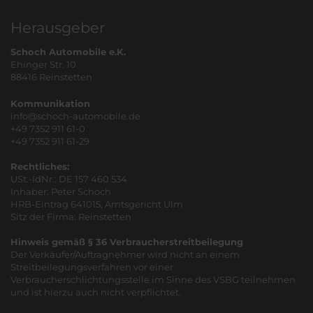
Herausgeber
Schoch Automobile e.K.
Ehinger Str. 10
88416 Reinstetten
Kommunikation
info@schoch-automobile.de
+49 7352 911 61-0
+49 7352 911 61-29
Rechtliches:
USt.-IdNr.: DE 157 460 534
Inhaber: Peter Schoch
HRB-Eintrag 641015, Amtsgericht Ulm
Sitz der Firma: Reinstetten
Hinweis gemäß § 36 Verbraucherstreitbeilegung
Der Verkäufer/Auftragnehmer wird nicht an einem
Streitbeilegungsverfahren vor einer
Verbraucherschlichtungsstelle im Sinne des VSBG teilnehmen
und ist hierzu auch nicht verpflichtet.