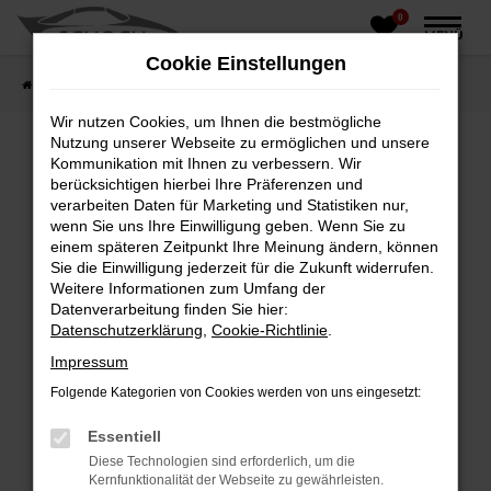
0
Zum
MENÜ
Hauptinhalt
Cookie Einstellungen
springen
Startseite
Fahrzeughandel
Fahrzeugbörse
Wir nutzen Cookies, um Ihnen die bestmögliche
Nutzung unserer Webseite zu ermöglichen und unsere
Kommunikation mit Ihnen zu verbessern. Wir
berücksichtigen hierbei Ihre Präferenzen und
Fehler: Network Error
verarbeiten Daten für Marketing und Statistiken nur,
wenn Sie uns Ihre Einwilligung geben. Wenn Sie zu
Beim Laden ist ein Fehler aufgetreten.
einem späteren Zeitpunkt Ihre Meinung ändern, können
Hier sind ein paar Tipps, die dir helfen können:
Sie die Einwilligung jederzeit für die Zukunft widerrufen.
Weitere Informationen zum Umfang der
Überprüfe deine Firewall und deine
Datenverarbeitung finden Sie hier:
Internetverbindung.
Datenschutzerklärung
,
Cookie-Richtlinie
.
Laden andere Webseiten, zum Beispiel deine
Impressum
Suchmaschine?
Folgende Kategorien von Cookies werden von uns eingesetzt:
Prüfe deine Browsererweiterungen.
Manche Erweiterungen, wie Werbeblocker,
Essentiell
können das Laden bestimmter Seiten
Diese Technologien sind erforderlich, um die
verhindern. Funktioniert die Seite in einem
Kernfunktionalität der Webseite zu gewährleisten.