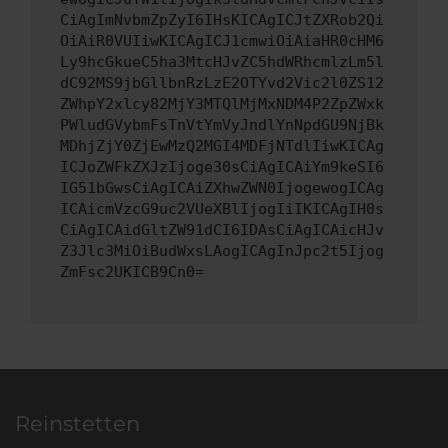
CiAgImNvbmZpZyI6IHsKICAgICJtZXRob2Qi
OiAiR0VUIiwKICAgICJ1cmwiOiAiaHR0cHM6
Ly9hcGkueC5ha3MtcHJvZC5hdWRhcmlzLm5l
dC92MS9jbGllbnRzLzE2OTYvd2Vic2l0ZS12
ZWhpY2xlcy82MjY3MTQlMjMxNDM4P2ZpZWxk
PWludGVybmFsTnVtYmVyJndlYnNpdGU9NjBk
MDhjZjY0ZjEwMzQ2MGI4MDFjNTdlIiwKICAg
ICJoZWFkZXJzIjoge30sCiAgICAiYm9keSI6
IG51bGwsCiAgICAiZXhwZWN0IjogewogICAg
ICAicmVzcG9uc2VUeXBlIjogIiIKICAgIH0s
CiAgICAidGltZW91dCI6IDAsCiAgICAicHJv
Z3Jlc3MiOiBudWxsLAogICAgInJpc2t5Ijog
ZmFsc2UKICB9Cn0=
Reinstetten