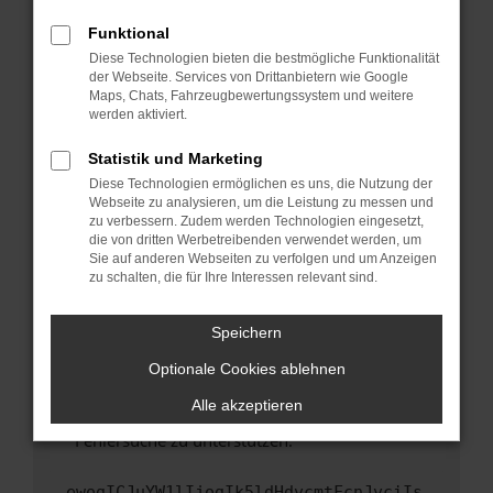
anderen Browser oder in einem privaten
Fenster?
Funktional
Starte dein Gerät neu.
Diese Technologien bieten die bestmögliche Funktionalität
der Webseite. Services von Drittanbietern wie Google
Das kann manchmal helfen, vorübergehende
Maps, Chats, Fahrzeugbewertungssystem und weitere
Probleme zu beheben.
werden aktiviert.
Stelle sicher, dass dein Browser und dein
Statistik und Marketing
Betriebssystem auf dem neuesten Stand
Diese Technologien ermöglichen es uns, die Nutzung der
sind.
Webseite zu analysieren, um die Leistung zu messen und
Veraltete Software birgt nicht nur ein
zu verbessern. Zudem werden Technologien eingesetzt,
Sicherheitsrisiko, sondern kann auch dazu
die von dritten Werbetreibenden verwendet werden, um
führen, dass bestimmte Funktionen nicht mehr
Sie auf anderen Webseiten zu verfolgen und um Anzeigen
zu schalten, die für Ihre Interessen relevant sind.
unterstützt werden.
Wende dich an den Webseitenbetreiber.
Speichern
Wenn du alle oben genannten Schritte versucht
hast, kontaktiere uns bitte. Wir werden
Optionale Cookies ablehnen
versuchen, das Problem zu beheben. Du kannst
Alle akzeptieren
uns diesen Text schicken, um uns bei der
Fehlersuche zu unterstützen:
ewogICJuYW1lIjogIk5ldHdvcmtFcnJvciIs