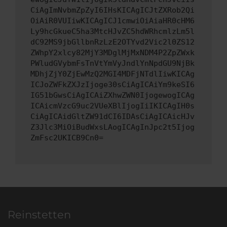
CiAgImNvbmZpZyI6IHsKICAgICJtZXRob2Qi
OiAiR0VUIiwKICAgICJ1cmwiOiAiaHR0cHM6
Ly9hcGkueC5ha3MtcHJvZC5hdWRhcmlzLm5l
dC92MS9jbGllbnRzLzE2OTYvd2Vic2l0ZS12
ZWhpY2xlcy82MjY3MDglMjMxNDM4P2ZpZWxk
PWludGVybmFsTnVtYmVyJndlYnNpdGU9NjBk
MDhjZjY0ZjEwMzQ2MGI4MDFjNTdlIiwKICAg
ICJoZWFkZXJzIjoge30sCiAgICAiYm9keSI6
IG51bGwsCiAgICAiZXhwZWN0IjogewogICAg
ICAicmVzcG9uc2VUeXBlIjogIiIKICAgIH0s
CiAgICAidGltZW91dCI6IDAsCiAgICAicHJv
Z3Jlc3MiOiBudWxsLAogICAgInJpc2t5Ijog
ZmFsc2UKICB9Cn0=
Reinstetten