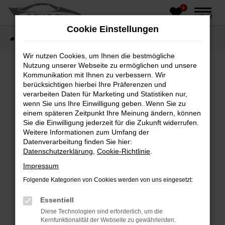
0
Zum
MENÜ
Hauptinhalt
Cookie Einstellungen
springen
Startseite
Fahrzeughandel
Fahrzeugbörse
Wir nutzen Cookies, um Ihnen die bestmögliche
Nutzung unserer Webseite zu ermöglichen und unsere
Kommunikation mit Ihnen zu verbessern. Wir
berücksichtigen hierbei Ihre Präferenzen und
Fehler: Network Error
verarbeiten Daten für Marketing und Statistiken nur,
wenn Sie uns Ihre Einwilligung geben. Wenn Sie zu
Beim Laden ist ein Fehler aufgetreten.
einem späteren Zeitpunkt Ihre Meinung ändern, können
Hier sind ein paar Tipps, die dir helfen können:
Sie die Einwilligung jederzeit für die Zukunft widerrufen.
Weitere Informationen zum Umfang der
Überprüfe deine Firewall und deine
Datenverarbeitung finden Sie hier:
Internetverbindung.
Datenschutzerklärung
,
Cookie-Richtlinie
.
Laden andere Webseiten, zum Beispiel deine
Impressum
Suchmaschine?
Folgende Kategorien von Cookies werden von uns eingesetzt:
Prüfe deine Browsererweiterungen.
Manche Erweiterungen, wie Werbeblocker,
Essentiell
können das Laden bestimmter Seiten
Diese Technologien sind erforderlich, um die
verhindern. Funktioniert die Seite in einem
Kernfunktionalität der Webseite zu gewährleisten.