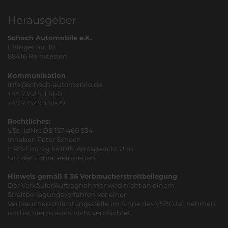
Herausgeber
Schoch Automobile e.K.
Ehinger Str. 10
88416 Reinstetten
Kommunikation
info@schoch-automobile.de
+49 7352 911 61-0
+49 7352 911 61-29
Rechtliches:
USt.-IdNr.: DE 157 460 534
Inhaber: Peter Schoch
HRB-Eintrag 641015, Amtsgericht Ulm
Sitz der Firma: Reinstetten
Hinweis gemäß § 36 Verbraucherstreitbeilegung
Der Verkäufer/Auftragnehmer wird nicht an einem
Streitbeilegungsverfahren vor einer
Verbraucherschlichtungsstelle im Sinne des VSBG teilnehmen
und ist hierzu auch nicht verpflichtet.