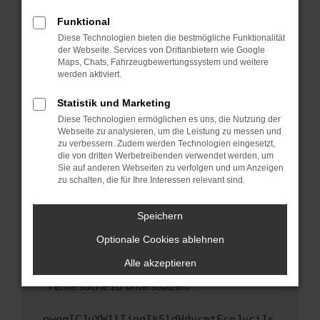
anderen Browser oder in einem privaten
Fenster?
Funktional
Starte dein Gerät neu.
Diese Technologien bieten die bestmögliche Funktionalität
der Webseite. Services von Drittanbietern wie Google
Das kann manchmal helfen, vorübergehende
Maps, Chats, Fahrzeugbewertungssystem und weitere
Probleme zu beheben.
werden aktiviert.
Stelle sicher, dass dein Browser und dein
Statistik und Marketing
Betriebssystem auf dem neuesten Stand
Diese Technologien ermöglichen es uns, die Nutzung der
sind.
Webseite zu analysieren, um die Leistung zu messen und
Veraltete Software birgt nicht nur ein
zu verbessern. Zudem werden Technologien eingesetzt,
Sicherheitsrisiko, sondern kann auch dazu
die von dritten Werbetreibenden verwendet werden, um
führen, dass bestimmte Funktionen nicht mehr
Sie auf anderen Webseiten zu verfolgen und um Anzeigen
zu schalten, die für Ihre Interessen relevant sind.
unterstützt werden.
Wende dich an den Webseitenbetreiber.
Speichern
Wenn du alle oben genannten Schritte versucht
hast, kontaktiere uns bitte. Wir werden
Optionale Cookies ablehnen
versuchen, das Problem zu beheben. Du kannst
Alle akzeptieren
uns diesen Text schicken, um uns bei der
Fehlersuche zu unterstützen:
ewogICJuYW1lIjogIk5ldHdvcmtFcnJvciIs