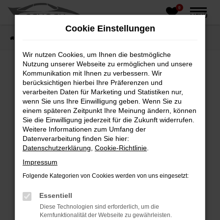
0
Zum
MENÜ
Hauptinhalt
Cookie Einstellungen
springen
Startseite
Fahrzeughandel
Fahrzeugbörse
Wir nutzen Cookies, um Ihnen die bestmögliche
Nutzung unserer Webseite zu ermöglichen und unsere
Kommunikation mit Ihnen zu verbessern. Wir
berücksichtigen hierbei Ihre Präferenzen und
Fehler: Network Error
verarbeiten Daten für Marketing und Statistiken nur,
wenn Sie uns Ihre Einwilligung geben. Wenn Sie zu
Beim Laden ist ein Fehler aufgetreten.
einem späteren Zeitpunkt Ihre Meinung ändern, können
Hier sind ein paar Tipps, die dir helfen können:
Sie die Einwilligung jederzeit für die Zukunft widerrufen.
Weitere Informationen zum Umfang der
Überprüfe deine Firewall und deine
Datenverarbeitung finden Sie hier:
Internetverbindung.
Datenschutzerklärung
,
Cookie-Richtlinie
.
Laden andere Webseiten, zum Beispiel deine
Impressum
Suchmaschine?
Folgende Kategorien von Cookies werden von uns eingesetzt:
Prüfe deine Browsererweiterungen.
Manche Erweiterungen, wie Werbeblocker,
Essentiell
können das Laden bestimmter Seiten
Diese Technologien sind erforderlich, um die
verhindern. Funktioniert die Seite in einem
Kernfunktionalität der Webseite zu gewährleisten.