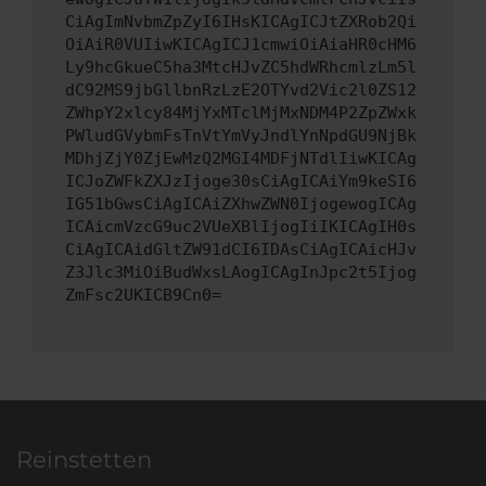
CiAgImNvbmZpZyI6IHsKICAgICJtZXRob2Qi
OiAiR0VUIiwKICAgICJ1cmwiOiAiaHR0cHM6
Ly9hcGkueC5ha3MtcHJvZC5hdWRhcmlzLm5l
dC92MS9jbGllbnRzLzE2OTYvd2Vic2l0ZS12
ZWhpY2xlcy84MjYxMTclMjMxNDM4P2ZpZWxk
PWludGVybmFsTnVtYmVyJndlYnNpdGU9NjBk
MDhjZjY0ZjEwMzQ2MGI4MDFjNTdlIiwKICAg
ICJoZWFkZXJzIjoge30sCiAgICAiYm9keSI6
IG51bGwsCiAgICAiZXhwZWN0IjogewogICAg
ICAicmVzcG9uc2VUeXBlIjogIiIKICAgIH0s
CiAgICAidGltZW91dCI6IDAsCiAgICAicHJv
Z3Jlc3MiOiBudWxsLAogICAgInJpc2t5Ijog
ZmFsc2UKICB9Cn0=
Reinstetten