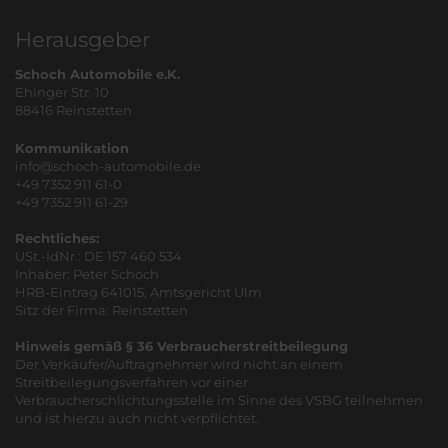
Herausgeber
Schoch Automobile e.K.
Ehinger Str. 10
88416 Reinstetten
Kommunikation
info@schoch-automobile.de
+49 7352 911 61-0
+49 7352 911 61-29
Rechtliches:
USt.-IdNr.: DE 157 460 534
Inhaber: Peter Schoch
HRB-Eintrag 641015, Amtsgericht Ulm
Sitz der Firma: Reinstetten
Hinweis gemäß § 36 Verbraucherstreitbeilegung
Der Verkäufer/Auftragnehmer wird nicht an einem
Streitbeilegungsverfahren vor einer
Verbraucherschlichtungsstelle im Sinne des VSBG teilnehmen
und ist hierzu auch nicht verpflichtet.