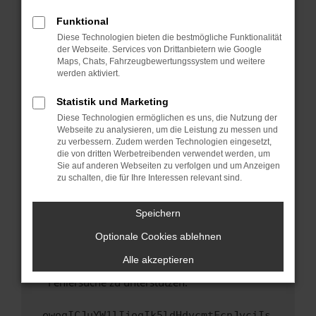
anderen Browser oder in einem privaten
Fenster?
Funktional
Starte dein Gerät neu.
Diese Technologien bieten die bestmögliche Funktionalität
der Webseite. Services von Drittanbietern wie Google
Das kann manchmal helfen, vorübergehende
Maps, Chats, Fahrzeugbewertungssystem und weitere
Probleme zu beheben.
werden aktiviert.
Stelle sicher, dass dein Browser und dein
Statistik und Marketing
Betriebssystem auf dem neuesten Stand
Diese Technologien ermöglichen es uns, die Nutzung der
sind.
Webseite zu analysieren, um die Leistung zu messen und
Veraltete Software birgt nicht nur ein
zu verbessern. Zudem werden Technologien eingesetzt,
Sicherheitsrisiko, sondern kann auch dazu
die von dritten Werbetreibenden verwendet werden, um
führen, dass bestimmte Funktionen nicht mehr
Sie auf anderen Webseiten zu verfolgen und um Anzeigen
zu schalten, die für Ihre Interessen relevant sind.
unterstützt werden.
Wende dich an den Webseitenbetreiber.
Speichern
Wenn du alle oben genannten Schritte versucht
hast, kontaktiere uns bitte. Wir werden
Optionale Cookies ablehnen
versuchen, das Problem zu beheben. Du kannst
Alle akzeptieren
uns diesen Text schicken, um uns bei der
Fehlersuche zu unterstützen:
ewogICJuYW1lIjogIk5ldHdvcmtFcnJvciIs