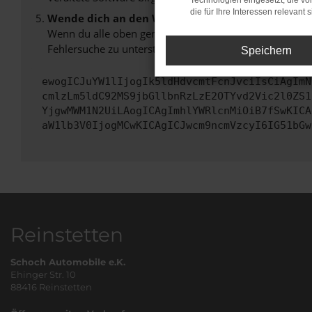
Technologien eingesetzt, die v
die für Ihre Interessen relevant s
Wende dich an den Webseitenbetreiber.
Wenn du alle oben genannten Schritte versucht hast, k
Fehlersuche zu unterstützen:
Speichern
ewogICJuYW1lIjogIk5ldHdvcmtFcnJvciIsCiAgImN
cmlzLm5ldC92MS9jbGllbnRzLzE2OTYvd2Vic2l0ZS1
YjgwMWM1N2UiLAogICAgImhlYWRlcnMiOiB7fSwKICA
aW1lb3V0IjogMCwKICAgICJwcm9ncmVzcyI6IG51bGw
Reinstetten
Schoch Automobile e.K.
Ehinger Str. 10
88416 Reinstetten