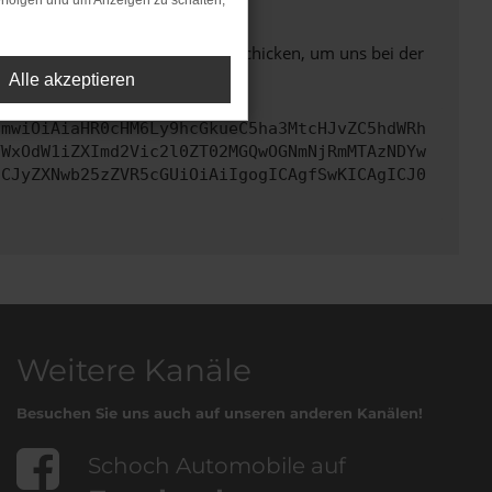
rfolgen und um Anzeigen zu schalten,
ben. Du kannst uns diesen Text schicken, um uns bei der
Alle akzeptieren
cmwiOiAiaHR0cHM6Ly9hcGkueC5ha3MtcHJvZC5hdWRh
YWxOdW1iZXImd2Vic2l0ZT02MGQwOGNmNjRmMTAzNDYw
ICJyZXNwb25zZVR5cGUiOiAiIgogICAgfSwKICAgICJ0
Weitere Kanäle
Besuchen Sie uns auch auf unseren anderen Kanälen!
Schoch Automobile auf