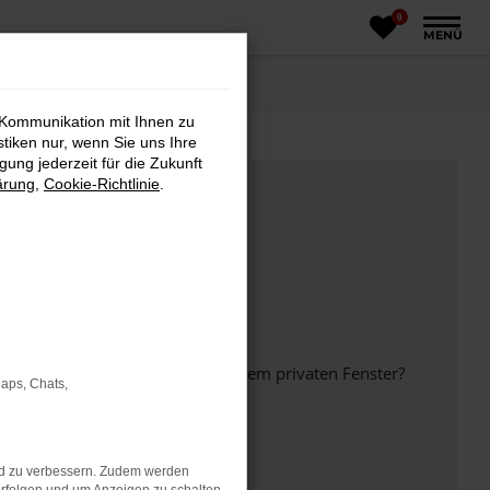
0
MENÜ
 Kommunikation mit Ihnen zu
stiken nur, wenn Sie uns Ihre
ung jederzeit für die Zukunft
ärung
,
Cookie-Richtlinie
.
inem anderen Browser oder in einem privaten Fenster?
Maps, Chats,
nd zu verbessern. Zudem werden
ht mehr unterstützt werden.