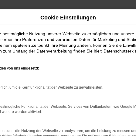
Cookie Einstellungen
ie bestmögliche Nutzung unserer Webseite zu ermöglichen und unsere
hierbei Ihre Präferenzen und verarbeiten Daten für Marketing und Stati
einem späteren Zeitpunkt Ihre Meinung ändern, können Sie die Einwillig
en zum Umfang der Datenverarbeitung finden Sie hier:
Datenschutzerkl
en von uns eingesetzt:
indung.
hine?
rlich, um die Kernfunktionalität der Webseite zu gewährleisten.
aden bestimmter Seiten verhindern. Funktioniert die Seite in e
estmögliche Funktionalität der Webseite. Services von Drittanbietern wie Google 
eitere werden aktiviert.
 zu beheben.
bssystem auf dem neuesten Stand sind.
 es uns, die Nutzung der Webseite zu analysieren, um die Leistung zu messen u
ko, sondern kann auch dazu führen, dass bestimmte Funktionen nic