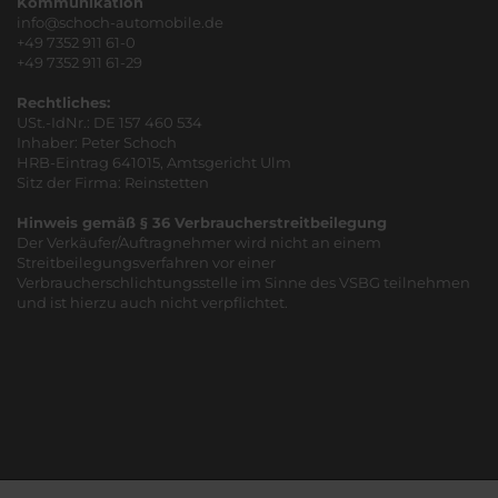
Kommunikation
info@schoch-automobile.de
+49 7352 911 61-0
+49 7352 911 61-29
Rechtliches:
USt.-IdNr.: DE 157 460 534
Inhaber: Peter Schoch
HRB-Eintrag 641015, Amtsgericht Ulm
Sitz der Firma: Reinstetten
Hinweis gemäß § 36 Verbraucherstreitbeilegung
Der Verkäufer/Auftragnehmer wird nicht an einem
Streitbeilegungsverfahren vor einer
Verbraucherschlichtungsstelle im Sinne des VSBG teilnehmen
und ist hierzu auch nicht verpflichtet.