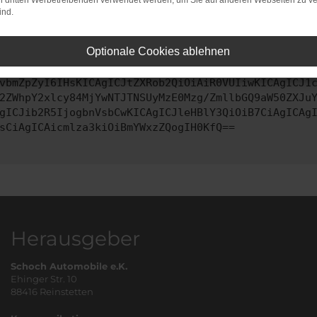
on dritten Werbetreibenden verwendet werden, um Sie auf anderen Webseiten zu ve
ind.
ontaktiere uns bitte. Wir werden versuchen, das Problem zu behe
Optionale Cookies ablehnen
vbmZpZyI6IHsKICAgICJtZXRob2QiOiAiR0VUIiwKICAgICJ1
2ZWhpY2xlcy84MjYwNTJTNSUyMzE0Mzg/ZmllbGQ9aW50ZXJu
gICJib2R5IjogbnVsbCwKICAgICJleHBlY3QiOiB7CiAgICAg
sCiAgICAicmlza3kiOiBmYWxzZQogIH0KfQ==
Herausgeber
Schoch Automobile e.K.
Ehinger Str. 10
88416 Reinstetten