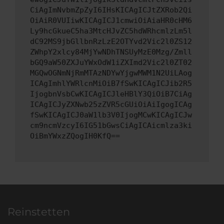
CiAgImNvbmZpZyI6IHsKICAgICJtZXRob2Qi
OiAiR0VUIiwKICAgICJ1cmwiOiAiaHR0cHM6
Ly9hcGkueC5ha3MtcHJvZC5hdWRhcmlzLm5l
dC92MS9jbGllbnRzLzE2OTYvd2Vic2l0ZS12
ZWhpY2xlcy84MjYwNDhTNSUyMzE0Mzg/Zmll
bGQ9aW50ZXJuYWxOdW1iZXImd2Vic2l0ZT02
MGQwOGNmNjRmMTAzNDYwYjgwMWM1N2UiLAog
ICAgImhlYWRlcnMiOiB7fSwKICAgICJib2R5
IjogbnVsbCwKICAgICJleHBlY3QiOiB7CiAg
ICAgICJyZXNwb25zZVR5cGUiOiAiIgogICAg
fSwKICAgICJ0aW1lb3V0IjogMCwKICAgICJw
cm9ncmVzcyI6IG51bGwsCiAgICAicmlza3ki
OiBmYWxzZQogIH0KfQ==
Reinstetten