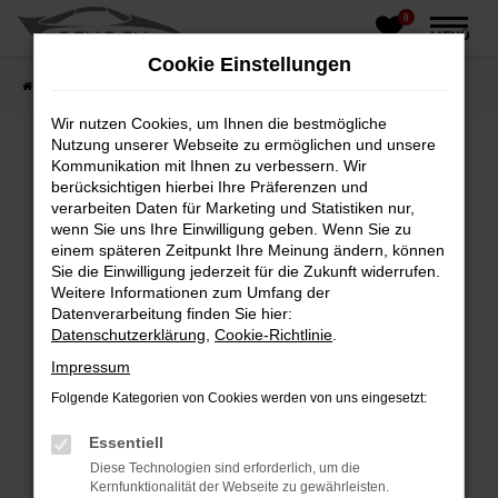
0
Zum
MENÜ
Hauptinhalt
Cookie Einstellungen
springen
Startseite
Fahrzeughandel
Fahrzeugbörse
Wir nutzen Cookies, um Ihnen die bestmögliche
Nutzung unserer Webseite zu ermöglichen und unsere
Kommunikation mit Ihnen zu verbessern. Wir
berücksichtigen hierbei Ihre Präferenzen und
Fehler: Network Error
verarbeiten Daten für Marketing und Statistiken nur,
wenn Sie uns Ihre Einwilligung geben. Wenn Sie zu
Beim Laden ist ein Fehler aufgetreten.
einem späteren Zeitpunkt Ihre Meinung ändern, können
Hier sind ein paar Tipps, die dir helfen können:
Sie die Einwilligung jederzeit für die Zukunft widerrufen.
Weitere Informationen zum Umfang der
Überprüfe deine Firewall und deine
Datenverarbeitung finden Sie hier:
Internetverbindung.
Datenschutzerklärung
,
Cookie-Richtlinie
.
Laden andere Webseiten, zum Beispiel deine
Impressum
Suchmaschine?
Folgende Kategorien von Cookies werden von uns eingesetzt:
Prüfe deine Browsererweiterungen.
Manche Erweiterungen, wie Werbeblocker,
Essentiell
können das Laden bestimmter Seiten
Diese Technologien sind erforderlich, um die
verhindern. Funktioniert die Seite in einem
Kernfunktionalität der Webseite zu gewährleisten.