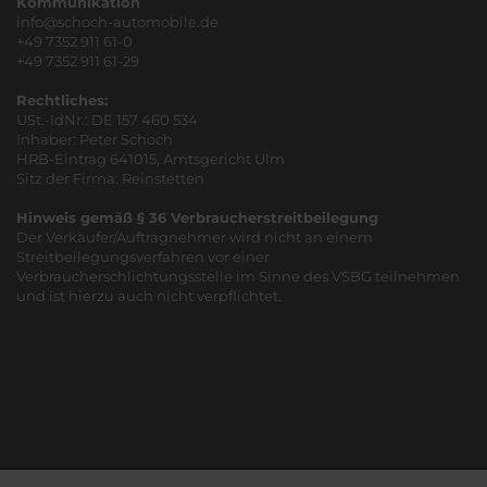
Kommunikation
info@schoch-automobile.de
+49 7352 911 61-0
+49 7352 911 61-29
Rechtliches:
USt.-IdNr.: DE 157 460 534
Inhaber: Peter Schoch
HRB-Eintrag 641015, Amtsgericht Ulm
Sitz der Firma: Reinstetten
Hinweis gemäß § 36 Verbraucherstreitbeilegung
Der Verkäufer/Auftragnehmer wird nicht an einem
Streitbeilegungsverfahren vor einer
Verbraucherschlichtungsstelle im Sinne des VSBG teilnehmen
und ist hierzu auch nicht verpflichtet.