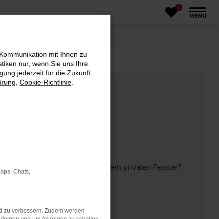
0
MENÜ
 Kommunikation mit Ihnen zu
stiken nur, wenn Sie uns Ihre
ung jederzeit für die Zukunft
ärung
,
Cookie-Richtlinie
.
inem anderen Browser oder in einem privaten Fenster?
Maps, Chats,
nd zu verbessern. Zudem werden
ht mehr unterstützt werden.