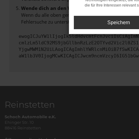
Technologien eingesetzt, die v
die für Ihre Interessen relevant s
Wende dich an den Webseitenbetreiber.
Wenn du alle oben genannten Schritte versucht hast, k
Fehlersuche zu unterstützen:
Speichern
ewogICJuYW1lIjogIk5ldHdvcmtFcnJvciIsCiAgImN
cmlzLm5ldC92MS9jbGllbnRzLzE2OTYvd2Vic2l0ZS1
YjgwMWM1N2UiLAogICAgImhlYWRlcnMiOiB7fSwKICA
aW1lb3V0IjogMCwKICAgICJwcm9ncmVzcyI6IG51bGw
Reinstetten
Schoch Automobile e.K.
Ehinger Str. 10
88416 Reinstetten