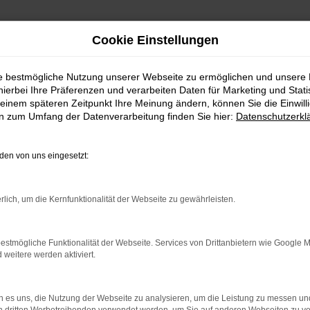
Cookie Einstellungen
ie bestmögliche Nutzung unserer Webseite zu ermöglichen und unsere
hierbei Ihre Präferenzen und verarbeiten Daten für Marketing und Stati
einem späteren Zeitpunkt Ihre Meinung ändern, können Sie die Einwillig
en zum Umfang der Datenverarbeitung finden Sie hier:
Datenschutzerkl
en von uns eingesetzt:
indung.
hine?
rlich, um die Kernfunktionalität der Webseite zu gewährleisten.
aden bestimmter Seiten verhindern. Funktioniert die Seite in e
estmögliche Funktionalität der Webseite. Services von Drittanbietern wie Google 
eitere werden aktiviert.
 zu beheben.
bssystem auf dem neuesten Stand sind.
 es uns, die Nutzung der Webseite zu analysieren, um die Leistung zu messen u
ko, sondern kann auch dazu führen, dass bestimmte Funktionen nic