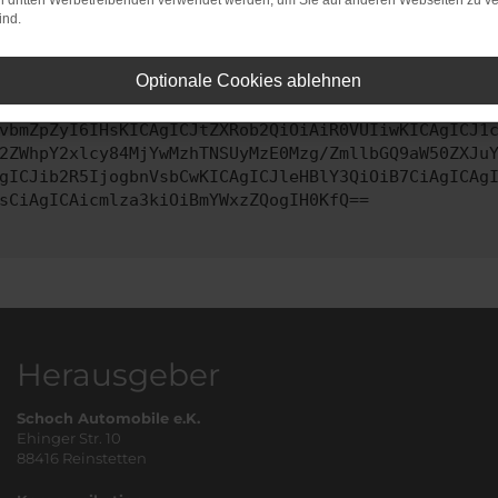
on dritten Werbetreibenden verwendet werden, um Sie auf anderen Webseiten zu ve
ind.
ontaktiere uns bitte. Wir werden versuchen, das Problem zu behe
Optionale Cookies ablehnen
vbmZpZyI6IHsKICAgICJtZXRob2QiOiAiR0VUIiwKICAgICJ1
2ZWhpY2xlcy84MjYwMzhTNSUyMzE0Mzg/ZmllbGQ9aW50ZXJu
gICJib2R5IjogbnVsbCwKICAgICJleHBlY3QiOiB7CiAgICAg
sCiAgICAicmlza3kiOiBmYWxzZQogIH0KfQ==
Herausgeber
Schoch Automobile e.K.
Ehinger Str. 10
88416 Reinstetten