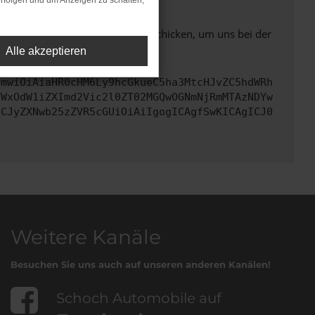
rfolgen und um Anzeigen zu schalten,
ben. Du kannst uns diesen Text schicken, um uns bei der
Alle akzeptieren
cmwiOiAiaHR0cHM6Ly9hcGkueC5ha3MtcHJvZC5hdWRh
YWxOdW1iZXImd2Vic2l0ZT02MGQwOGNmNjRmMTAzNDYw
ICJyZXNwb25zZVR5cGUiOiAiIgogICAgfSwKICAgICJ0
Weitere Kanäle
Besuchen Sie uns auch auf unseren anderen Kanälen!
Schoch Automobile auf