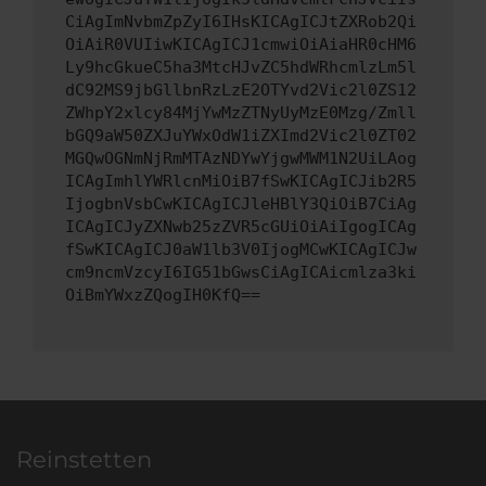
CiAgImNvbmZpZyI6IHsKICAgICJtZXRob2Qi
OiAiR0VUIiwKICAgICJ1cmwiOiAiaHR0cHM6
Ly9hcGkueC5ha3MtcHJvZC5hdWRhcmlzLm5l
dC92MS9jbGllbnRzLzE2OTYvd2Vic2l0ZS12
ZWhpY2xlcy84MjYwMzZTNyUyMzE0Mzg/Zmll
bGQ9aW50ZXJuYWxOdW1iZXImd2Vic2l0ZT02
MGQwOGNmNjRmMTAzNDYwYjgwMWM1N2UiLAog
ICAgImhlYWRlcnMiOiB7fSwKICAgICJib2R5
IjogbnVsbCwKICAgICJleHBlY3QiOiB7CiAg
ICAgICJyZXNwb25zZVR5cGUiOiAiIgogICAg
fSwKICAgICJ0aW1lb3V0IjogMCwKICAgICJw
cm9ncmVzcyI6IG51bGwsCiAgICAicmlza3ki
OiBmYWxzZQogIH0KfQ==
Reinstetten