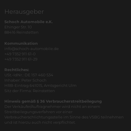
Herausgeber
Schoch Automobile e.K.
Ehinger Str. 10
88416 Reinstetten
Kommunikation
info@schoch-automobile.de
+49 7352 911 61-0
+49 7352 911 61-29
Rechtliches:
USt.-IdNr.: DE 157 460 534
Inhaber: Peter Schoch
HRB-Eintrag 641015, Amtsgericht Ulm
Sitz der Firma: Reinstetten
Hinweis gemäß § 36 Verbraucherstreitbeilegung
Der Verkäufer/Auftragnehmer wird nicht an einem
Streitbeilegungsverfahren vor einer
Verbraucherschlichtungsstelle im Sinne des VSBG teilnehmen
und ist hierzu auch nicht verpflichtet.