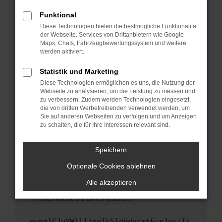
anderen Browser oder in einem privaten
Fenster?
Funktional
Starte dein Gerät neu.
Diese Technologien bieten die bestmögliche Funktionalität
der Webseite. Services von Drittanbietern wie Google
Das kann manchmal helfen, vorübergehende
Maps, Chats, Fahrzeugbewertungssystem und weitere
Probleme zu beheben.
werden aktiviert.
Stelle sicher, dass dein Browser und dein
Statistik und Marketing
Betriebssystem auf dem neuesten Stand
Diese Technologien ermöglichen es uns, die Nutzung der
sind.
Webseite zu analysieren, um die Leistung zu messen und
Veraltete Software birgt nicht nur ein
zu verbessern. Zudem werden Technologien eingesetzt,
Sicherheitsrisiko, sondern kann auch dazu
die von dritten Werbetreibenden verwendet werden, um
führen, dass bestimmte Funktionen nicht mehr
Sie auf anderen Webseiten zu verfolgen und um Anzeigen
zu schalten, die für Ihre Interessen relevant sind.
unterstützt werden.
Wende dich an den Webseitenbetreiber.
Speichern
Wenn du alle oben genannten Schritte versucht
hast, kontaktiere uns bitte. Wir werden
Optionale Cookies ablehnen
versuchen, das Problem zu beheben. Du kannst
Alle akzeptieren
uns diesen Text schicken, um uns bei der
Fehlersuche zu unterstützen:
ewogICJuYW1lIjogIk5ldHdvcmtFcnJvciIs