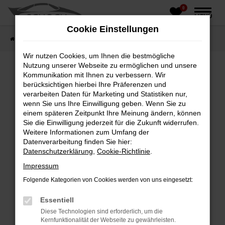
0
Zum
MENÜ
Hauptinhalt
Cookie Einstellungen
springen
Startseite
Fahrzeughandel
Fahrzeugbörse
Wir nutzen Cookies, um Ihnen die bestmögliche
Nutzung unserer Webseite zu ermöglichen und unsere
Kommunikation mit Ihnen zu verbessern. Wir
berücksichtigen hierbei Ihre Präferenzen und
Fehler: Network Error
verarbeiten Daten für Marketing und Statistiken nur,
wenn Sie uns Ihre Einwilligung geben. Wenn Sie zu
Beim Laden ist ein Fehler aufgetreten.
einem späteren Zeitpunkt Ihre Meinung ändern, können
Hier sind ein paar Tipps, die dir helfen können:
Sie die Einwilligung jederzeit für die Zukunft widerrufen.
Weitere Informationen zum Umfang der
Überprüfe deine Firewall und deine
Datenverarbeitung finden Sie hier:
Internetverbindung.
Datenschutzerklärung
,
Cookie-Richtlinie
.
Laden andere Webseiten, zum Beispiel deine
Impressum
Suchmaschine?
Folgende Kategorien von Cookies werden von uns eingesetzt:
Prüfe deine Browsererweiterungen.
Manche Erweiterungen, wie Werbeblocker,
Essentiell
können das Laden bestimmter Seiten
Diese Technologien sind erforderlich, um die
verhindern. Funktioniert die Seite in einem
Kernfunktionalität der Webseite zu gewährleisten.