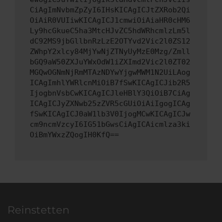
CiAgImNvbmZpZyI6IHsKICAgICJtZXRob2Qi
OiAiR0VUIiwKICAgICJ1cmwiOiAiaHR0cHM6
Ly9hcGkueC5ha3MtcHJvZC5hdWRhcmlzLm5l
dC92MS9jbGllbnRzLzE2OTYvd2Vic2l0ZS12
ZWhpY2xlcy84MjYwNjZTNyUyMzE0Mzg/Zmll
bGQ9aW50ZXJuYWxOdW1iZXImd2Vic2l0ZT02
MGQwOGNmNjRmMTAzNDYwYjgwMWM1N2UiLAog
ICAgImhlYWRlcnMiOiB7fSwKICAgICJib2R5
IjogbnVsbCwKICAgICJleHBlY3QiOiB7CiAg
ICAgICJyZXNwb25zZVR5cGUiOiAiIgogICAg
fSwKICAgICJ0aW1lb3V0IjogMCwKICAgICJw
cm9ncmVzcyI6IG51bGwsCiAgICAicmlza3ki
OiBmYWxzZQogIH0KfQ==
Reinstetten