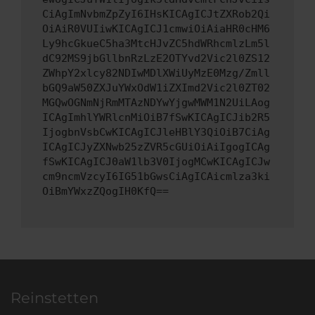
CiAgImNvbmZpZyI6IHsKICAgICJtZXRob2Qi
OiAiR0VUIiwKICAgICJ1cmwiOiAiaHR0cHM6
Ly9hcGkueC5ha3MtcHJvZC5hdWRhcmlzLm5l
dC92MS9jbGllbnRzLzE2OTYvd2Vic2l0ZS12
ZWhpY2xlcy82NDIwMDlXWiUyMzE0Mzg/Zmll
bGQ9aW50ZXJuYWxOdW1iZXImd2Vic2l0ZT02
MGQwOGNmNjRmMTAzNDYwYjgwMWM1N2UiLAog
ICAgImhlYWRlcnMiOiB7fSwKICAgICJib2R5
IjogbnVsbCwKICAgICJleHBlY3QiOiB7CiAg
ICAgICJyZXNwb25zZVR5cGUiOiAiIgogICAg
fSwKICAgICJ0aW1lb3V0IjogMCwKICAgICJw
cm9ncmVzcyI6IG51bGwsCiAgICAicmlza3ki
OiBmYWxzZQogIH0KfQ==
Reinstetten