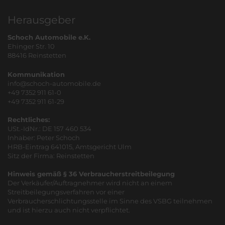
Herausgeber
Schoch Automobile e.K.
Ehinger Str. 10
88416 Reinstetten
Kommunikation
info@schoch-automobile.de
+49 7352 911 61-0
+49 7352 911 61-29
Rechtliches:
USt.-IdNr.: DE 157 460 534
Inhaber: Peter Schoch
HRB-Eintrag 641015, Amtsgericht Ulm
Sitz der Firma: Reinstetten
Hinweis gemäß § 36 Verbraucherstreitbeilegung
Der Verkäufer/Auftragnehmer wird nicht an einem
Streitbeilegungsverfahren vor einer
Verbraucherschlichtungsstelle im Sinne des VSBG teilnehmen
und ist hierzu auch nicht verpflichtet.