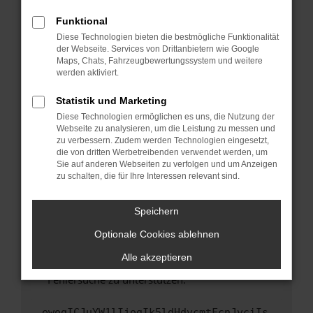
anderen Browser oder in einem privaten
Fenster?
Funktional
Starte dein Gerät neu.
Diese Technologien bieten die bestmögliche Funktionalität
der Webseite. Services von Drittanbietern wie Google
Das kann manchmal helfen, vorübergehende
Maps, Chats, Fahrzeugbewertungssystem und weitere
Probleme zu beheben.
werden aktiviert.
Stelle sicher, dass dein Browser und dein
Statistik und Marketing
Betriebssystem auf dem neuesten Stand
Diese Technologien ermöglichen es uns, die Nutzung der
sind.
Webseite zu analysieren, um die Leistung zu messen und
Veraltete Software birgt nicht nur ein
zu verbessern. Zudem werden Technologien eingesetzt,
Sicherheitsrisiko, sondern kann auch dazu
die von dritten Werbetreibenden verwendet werden, um
führen, dass bestimmte Funktionen nicht mehr
Sie auf anderen Webseiten zu verfolgen und um Anzeigen
zu schalten, die für Ihre Interessen relevant sind.
unterstützt werden.
Wende dich an den Webseitenbetreiber.
Speichern
Wenn du alle oben genannten Schritte versucht
hast, kontaktiere uns bitte. Wir werden
Optionale Cookies ablehnen
versuchen, das Problem zu beheben. Du kannst
Alle akzeptieren
uns diesen Text schicken, um uns bei der
Fehlersuche zu unterstützen:
ewogICJuYW1lIjogIk5ldHdvcmtFcnJvciIs