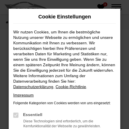
0
Zum
MENÜ
Hauptinhalt
Cookie Einstellungen
springen
Startseite
Fahrzeughandel
Fahrzeugbörse
Wir nutzen Cookies, um Ihnen die bestmögliche
Nutzung unserer Webseite zu ermöglichen und unsere
Kommunikation mit Ihnen zu verbessern. Wir
berücksichtigen hierbei Ihre Präferenzen und
Fehler: Network Error
verarbeiten Daten für Marketing und Statistiken nur,
wenn Sie uns Ihre Einwilligung geben. Wenn Sie zu
Beim Laden ist ein Fehler aufgetreten.
einem späteren Zeitpunkt Ihre Meinung ändern, können
Hier sind ein paar Tipps, die dir helfen können:
Sie die Einwilligung jederzeit für die Zukunft widerrufen.
Weitere Informationen zum Umfang der
Überprüfe deine Firewall und deine
Datenverarbeitung finden Sie hier:
Internetverbindung.
Datenschutzerklärung
,
Cookie-Richtlinie
.
Laden andere Webseiten, zum Beispiel deine
Impressum
Suchmaschine?
Folgende Kategorien von Cookies werden von uns eingesetzt:
Prüfe deine Browsererweiterungen.
Manche Erweiterungen, wie Werbeblocker,
Essentiell
können das Laden bestimmter Seiten
Diese Technologien sind erforderlich, um die
verhindern. Funktioniert die Seite in einem
Kernfunktionalität der Webseite zu gewährleisten.