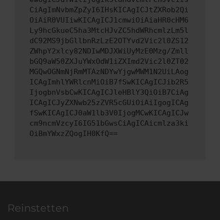
CiAgImNvbmZpZyI6IHsKICAgICJtZXRob2Qi
OiAiR0VUIiwKICAgICJ1cmwiOiAiaHR0cHM6
Ly9hcGkueC5ha3MtcHJvZC5hdWRhcmlzLm5l
dC92MS9jbGllbnRzLzE2OTYvd2Vic2l0ZS12
ZWhpY2xlcy82NDIwMDJXWiUyMzE0Mzg/Zmll
bGQ9aW50ZXJuYWxOdW1iZXImd2Vic2l0ZT02
MGQwOGNmNjRmMTAzNDYwYjgwMWM1N2UiLAog
ICAgImhlYWRlcnMiOiB7fSwKICAgICJib2R5
IjogbnVsbCwKICAgICJleHBlY3QiOiB7CiAg
ICAgICJyZXNwb25zZVR5cGUiOiAiIgogICAg
fSwKICAgICJ0aW1lb3V0IjogMCwKICAgICJw
cm9ncmVzcyI6IG51bGwsCiAgICAicmlza3ki
OiBmYWxzZQogIH0KfQ==
Reinstetten