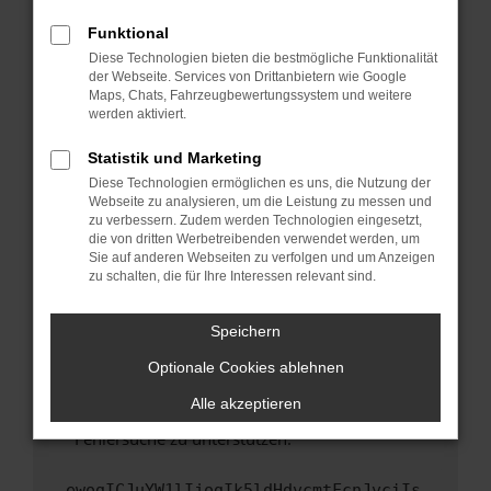
anderen Browser oder in einem privaten
Fenster?
Funktional
Starte dein Gerät neu.
Diese Technologien bieten die bestmögliche Funktionalität
der Webseite. Services von Drittanbietern wie Google
Das kann manchmal helfen, vorübergehende
Maps, Chats, Fahrzeugbewertungssystem und weitere
Probleme zu beheben.
werden aktiviert.
Stelle sicher, dass dein Browser und dein
Statistik und Marketing
Betriebssystem auf dem neuesten Stand
Diese Technologien ermöglichen es uns, die Nutzung der
sind.
Webseite zu analysieren, um die Leistung zu messen und
Veraltete Software birgt nicht nur ein
zu verbessern. Zudem werden Technologien eingesetzt,
Sicherheitsrisiko, sondern kann auch dazu
die von dritten Werbetreibenden verwendet werden, um
führen, dass bestimmte Funktionen nicht mehr
Sie auf anderen Webseiten zu verfolgen und um Anzeigen
zu schalten, die für Ihre Interessen relevant sind.
unterstützt werden.
Wende dich an den Webseitenbetreiber.
Speichern
Wenn du alle oben genannten Schritte versucht
hast, kontaktiere uns bitte. Wir werden
Optionale Cookies ablehnen
versuchen, das Problem zu beheben. Du kannst
Alle akzeptieren
uns diesen Text schicken, um uns bei der
Fehlersuche zu unterstützen:
ewogICJuYW1lIjogIk5ldHdvcmtFcnJvciIs