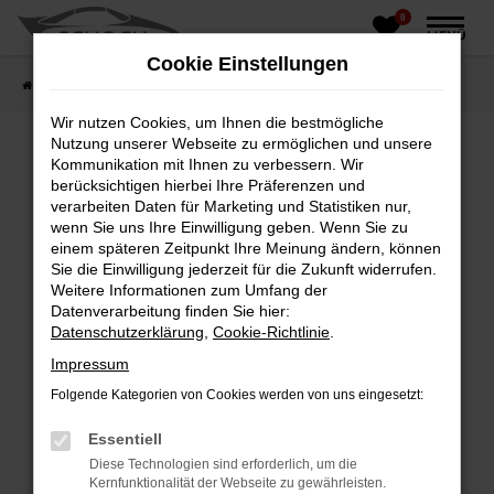
0
Zum
MENÜ
Hauptinhalt
Cookie Einstellungen
springen
Startseite
Fahrzeughandel
Fahrzeugbörse
Wir nutzen Cookies, um Ihnen die bestmögliche
Nutzung unserer Webseite zu ermöglichen und unsere
Kommunikation mit Ihnen zu verbessern. Wir
berücksichtigen hierbei Ihre Präferenzen und
Fehler: Network Error
verarbeiten Daten für Marketing und Statistiken nur,
wenn Sie uns Ihre Einwilligung geben. Wenn Sie zu
Beim Laden ist ein Fehler aufgetreten.
einem späteren Zeitpunkt Ihre Meinung ändern, können
Hier sind ein paar Tipps, die dir helfen können:
Sie die Einwilligung jederzeit für die Zukunft widerrufen.
Weitere Informationen zum Umfang der
Überprüfe deine Firewall und deine
Datenverarbeitung finden Sie hier:
Internetverbindung.
Datenschutzerklärung
,
Cookie-Richtlinie
.
Laden andere Webseiten, zum Beispiel deine
Impressum
Suchmaschine?
Folgende Kategorien von Cookies werden von uns eingesetzt:
Prüfe deine Browsererweiterungen.
Manche Erweiterungen, wie Werbeblocker,
Essentiell
können das Laden bestimmter Seiten
Diese Technologien sind erforderlich, um die
verhindern. Funktioniert die Seite in einem
Kernfunktionalität der Webseite zu gewährleisten.