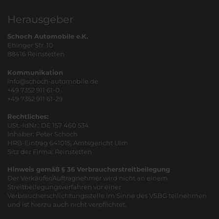
Herausgeber
Schoch Automobile e.K.
Ehinger Str. 10
88416 Reinstetten
Kommunikation
info@schoch-automobile.de
+49 7352 911 61-0
+49 7352 911 61-29
Rechtliches:
USt.-IdNr.: DE 157 460 534
Inhaber: Peter Schoch
HRB-Eintrag 641015, Amtsgericht Ulm
Sitz der Firma: Reinstetten
Hinweis gemäß § 36 Verbraucherstreitbeilegung
Der Verkäufer/Auftragnehmer wird nicht an einem
Streitbeilegungsverfahren vor einer
Verbraucherschlichtungsstelle im Sinne des VSBG teilnehmen
und ist hierzu auch nicht verpflichtet.