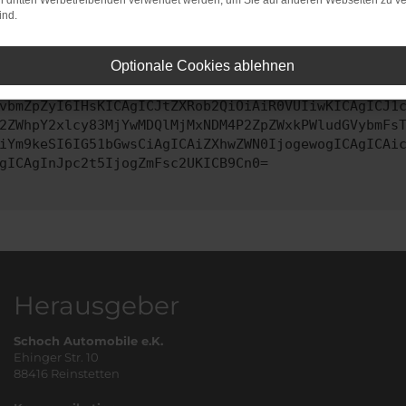
on dritten Werbetreibenden verwendet werden, um Sie auf anderen Webseiten zu ve
ind.
ontaktiere uns bitte. Wir werden versuchen, das Problem zu behe
Optionale Cookies ablehnen
vbmZpZyI6IHsKICAgICJtZXRob2QiOiAiR0VUIiwKICAgICJ1
2ZWhpY2xlcy83MjYwMDQlMjMxNDM4P2ZpZWxkPWludGVybmFs
iYm9keSI6IG51bGwsCiAgICAiZXhwZWN0IjogewogICAgICAi
gICAgInJpc2t5IjogZmFsc2UKICB9Cn0=
Herausgeber
Schoch Automobile e.K.
Ehinger Str. 10
88416 Reinstetten