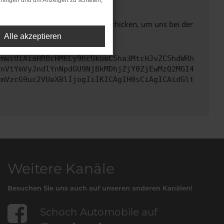
rfolgen und um Anzeigen zu schalten,
ben. Du kannst uns diesen Text schicken, um uns bei der
Alle akzeptieren
cmwiOiAiaHR0cHM6Ly9hcGkueC5ha3MtcHJvZC5hdWRh
TnVtYmVyJndlYnNpdGU9NjBkMDhjZjY0ZjEwMzQ2MGI4
cmVzcG9uc2VUeXBlIjogIiIKICAgIH0sCiAgICAidGlt
Weitere Kanäle
Besuchen Sie uns auch auf unseren anderen Kanälen!
Schoch Automobile auf