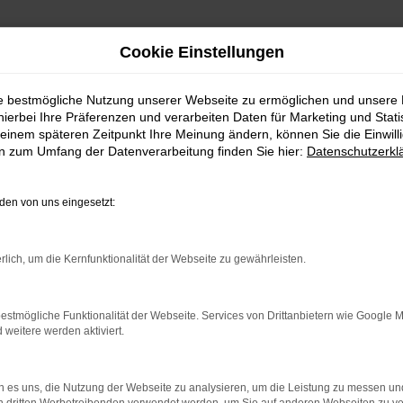
Cookie Einstellungen
ie bestmögliche Nutzung unserer Webseite zu ermöglichen und unsere
hierbei Ihre Präferenzen und verarbeiten Daten für Marketing und Stati
einem späteren Zeitpunkt Ihre Meinung ändern, können Sie die Einwillig
en zum Umfang der Datenverarbeitung finden Sie hier:
Datenschutzerkl
en von uns eingesetzt:
indung.
hine?
rlich, um die Kernfunktionalität der Webseite zu gewährleisten.
aden bestimmter Seiten verhindern. Funktioniert die Seite in e
estmögliche Funktionalität der Webseite. Services von Drittanbietern wie Google 
eitere werden aktiviert.
 zu beheben.
bssystem auf dem neuesten Stand sind.
 es uns, die Nutzung der Webseite zu analysieren, um die Leistung zu messen u
ko, sondern kann auch dazu führen, dass bestimmte Funktionen nic