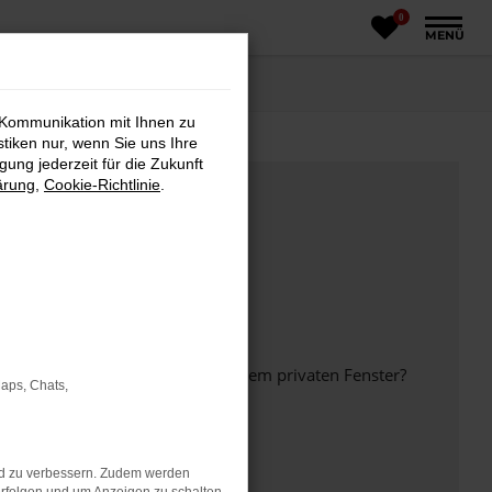
0
MENÜ
 Kommunikation mit Ihnen zu
stiken nur, wenn Sie uns Ihre
ung jederzeit für die Zukunft
ärung
,
Cookie-Richtlinie
.
inem anderen Browser oder in einem privaten Fenster?
Maps, Chats,
nd zu verbessern. Zudem werden
ht mehr unterstützt werden.