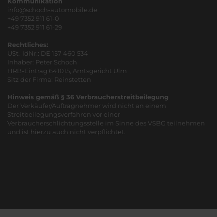
Kommunikation
info@schoch-automobile.de
+49 7352 911 61-0
+49 7352 911 61-29
Rechtliches:
USt.-IdNr.: DE 157 460 534
Inhaber: Peter Schoch
HRB-Eintrag 641015, Amtsgericht Ulm
Sitz der Firma: Reinstetten
Hinweis gemäß § 36 Verbraucherstreitbeilegung
Der Verkäufer/Auftragnehmer wird nicht an einem
Streitbeilegungsverfahren vor einer
Verbraucherschlichtungsstelle im Sinne des VSBG teilnehmen
und ist hierzu auch nicht verpflichtet.