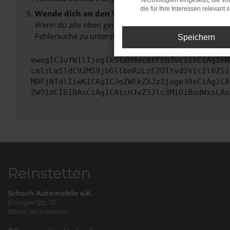
Technologien eingesetzt, die v
die für Ihre Interessen relevant s
Wende dich an den Webseitenbetreiber.
Wenn du alle oben genannten Schritte versucht hast, k
Fehlersuche zu unterstützen:
Speichern
ewogICJuYW1lIjogIk5ldHdvcmtFcnJvciIsCiAgImN
cmlzLm5ldC92MS9jbGllbnRzLzE2OTYvd2Vic2l0ZS1
MDFjNTdlIiwKICAgICJoZWFkZXJzIjoge30sCiAgICA
ZW91dCI6IDAsCiAgICAicHJvZ3Jlc3MiOiBudWxsLAo
Reinstetten
Schoch Automobile e.K.
Ehinger Str. 10
88416 Reinstetten