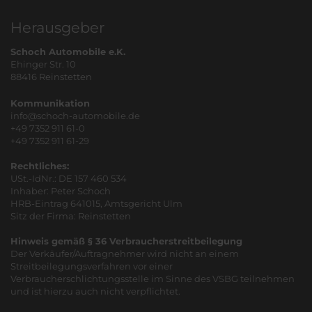
Herausgeber
Schoch Automobile e.K.
Ehinger Str. 10
88416 Reinstetten
Kommunikation
info@schoch-automobile.de
+49 7352 911 61-0
+49 7352 911 61-29
Rechtliches:
USt.-IdNr.: DE 157 460 534
Inhaber: Peter Schoch
HRB-Eintrag 641015, Amtsgericht Ulm
Sitz der Firma: Reinstetten
Hinweis gemäß § 36 Verbraucherstreitbeilegung
Der Verkäufer/Auftragnehmer wird nicht an einem
Streitbeilegungsverfahren vor einer
Verbraucherschlichtungsstelle im Sinne des VSBG teilnehmen
und ist hierzu auch nicht verpflichtet.