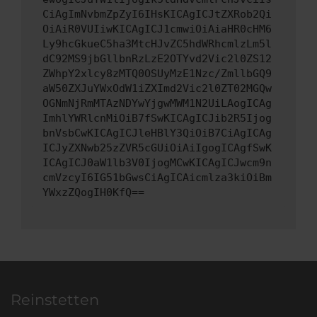
CiAgImNvbmZpZyI6IHsKICAgICJtZXRob2Qi
OiAiR0VUIiwKICAgICJ1cmwiOiAiaHR0cHM6
Ly9hcGkueC5ha3MtcHJvZC5hdWRhcmlzLm5l
dC92MS9jbGllbnRzLzE2OTYvd2Vic2l0ZS12
ZWhpY2xlcy8zMTQ0OSUyMzE1Nzc/ZmllbGQ9
aW50ZXJuYWxOdW1iZXImd2Vic2l0ZT02MGQw
OGNmNjRmMTAzNDYwYjgwMWM1N2UiLAogICAg
ImhlYWRlcnMiOiB7fSwKICAgICJib2R5Ijog
bnVsbCwKICAgICJleHBlY3QiOiB7CiAgICAg
ICJyZXNwb25zZVR5cGUiOiAiIgogICAgfSwK
ICAgICJ0aW1lb3V0IjogMCwKICAgICJwcm9n
cmVzcyI6IG51bGwsCiAgICAicmlza3kiOiBm
YWxzZQogIH0KfQ==
Reinstetten