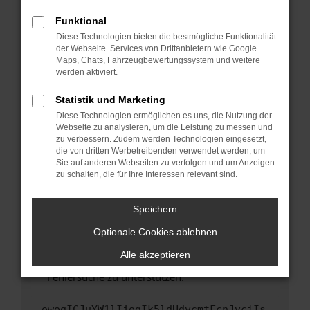
anderen Browser oder in einem privaten
Fenster?
Funktional
Starte dein Gerät neu.
Diese Technologien bieten die bestmögliche Funktionalität
der Webseite. Services von Drittanbietern wie Google
Das kann manchmal helfen, vorübergehende
Maps, Chats, Fahrzeugbewertungssystem und weitere
Probleme zu beheben.
werden aktiviert.
Stelle sicher, dass dein Browser und dein
Statistik und Marketing
Betriebssystem auf dem neuesten Stand
Diese Technologien ermöglichen es uns, die Nutzung der
sind.
Webseite zu analysieren, um die Leistung zu messen und
Veraltete Software birgt nicht nur ein
zu verbessern. Zudem werden Technologien eingesetzt,
Sicherheitsrisiko, sondern kann auch dazu
die von dritten Werbetreibenden verwendet werden, um
führen, dass bestimmte Funktionen nicht mehr
Sie auf anderen Webseiten zu verfolgen und um Anzeigen
zu schalten, die für Ihre Interessen relevant sind.
unterstützt werden.
Wende dich an den Webseitenbetreiber.
Speichern
Wenn du alle oben genannten Schritte versucht
hast, kontaktiere uns bitte. Wir werden
Optionale Cookies ablehnen
versuchen, das Problem zu beheben. Du kannst
Alle akzeptieren
uns diesen Text schicken, um uns bei der
Fehlersuche zu unterstützen:
ewogICJuYW1lIjogIk5ldHdvcmtFcnJvciIs