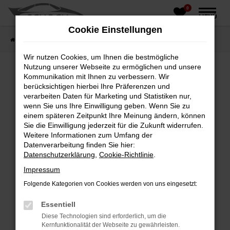
0
Zum
MENÜ
Hauptinhalt
Cookie Einstellungen
springen
Startseite
Fahrzeughandel
Fahrzeugbörse
Wir nutzen Cookies, um Ihnen die bestmögliche
Nutzung unserer Webseite zu ermöglichen und unsere
Kommunikation mit Ihnen zu verbessern. Wir
berücksichtigen hierbei Ihre Präferenzen und
Fehler: Network Error
verarbeiten Daten für Marketing und Statistiken nur,
wenn Sie uns Ihre Einwilligung geben. Wenn Sie zu
Beim Laden ist ein Fehler aufgetreten.
einem späteren Zeitpunkt Ihre Meinung ändern, können
Hier sind ein paar Tipps, die dir helfen können:
Sie die Einwilligung jederzeit für die Zukunft widerrufen.
Weitere Informationen zum Umfang der
Überprüfe deine Firewall und deine
Datenverarbeitung finden Sie hier:
Internetverbindung.
Datenschutzerklärung
,
Cookie-Richtlinie
.
Laden andere Webseiten, zum Beispiel deine
Impressum
Suchmaschine?
Folgende Kategorien von Cookies werden von uns eingesetzt:
Prüfe deine Browsererweiterungen.
Manche Erweiterungen, wie Werbeblocker,
Essentiell
können das Laden bestimmter Seiten
Diese Technologien sind erforderlich, um die
verhindern. Funktioniert die Seite in einem
Kernfunktionalität der Webseite zu gewährleisten.