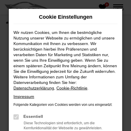
0
Zum
MENÜ
Hauptinhalt
Cookie Einstellungen
springen
Startseite
Fahrzeughandel
Fahrzeugbörse
Wir nutzen Cookies, um Ihnen die bestmögliche
Nutzung unserer Webseite zu ermöglichen und unsere
Kommunikation mit Ihnen zu verbessern. Wir
berücksichtigen hierbei Ihre Präferenzen und
Fehler: Network Error
verarbeiten Daten für Marketing und Statistiken nur,
wenn Sie uns Ihre Einwilligung geben. Wenn Sie zu
Beim Laden ist ein Fehler aufgetreten.
einem späteren Zeitpunkt Ihre Meinung ändern, können
Hier sind ein paar Tipps, die dir helfen können:
Sie die Einwilligung jederzeit für die Zukunft widerrufen.
Weitere Informationen zum Umfang der
Überprüfe deine Firewall und deine
Datenverarbeitung finden Sie hier:
Internetverbindung.
Datenschutzerklärung
,
Cookie-Richtlinie
.
Laden andere Webseiten, zum Beispiel deine
Impressum
Suchmaschine?
Folgende Kategorien von Cookies werden von uns eingesetzt:
Prüfe deine Browsererweiterungen.
Manche Erweiterungen, wie Werbeblocker,
Essentiell
können das Laden bestimmter Seiten
Diese Technologien sind erforderlich, um die
verhindern. Funktioniert die Seite in einem
Kernfunktionalität der Webseite zu gewährleisten.