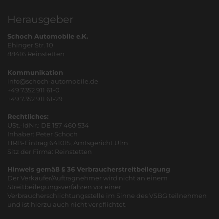
Herausgeber
Schoch Automobile e.K.
Ehinger Str. 10
88416 Reinstetten
Kommunikation
info@schoch-automobile.de
+49 7352 911 61-0
+49 7352 911 61-29
Rechtliches:
USt.-IdNr.: DE 157 460 534
Inhaber: Peter Schoch
HRB-Eintrag 641015, Amtsgericht Ulm
Sitz der Firma: Reinstetten
Hinweis gemäß § 36 Verbraucherstreitbeilegung
Der Verkäufer/Auftragnehmer wird nicht an einem
Streitbeilegungsverfahren vor einer
Verbraucherschlichtungsstelle im Sinne des VSBG teilnehmen
und ist hierzu auch nicht verpflichtet.