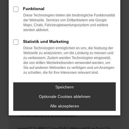
anderen Browser oder in einem privaten
Fenster?
Funktional
Starte dein Gerät neu.
Diese Technologien bieten die bestmögliche Funktionalität
der Webseite. Services von Drittanbietern wie Google
Das kann manchmal helfen, vorübergehende
Maps, Chats, Fahrzeugbewertungssystem und weitere
Probleme zu beheben.
werden aktiviert.
Stelle sicher, dass dein Browser und dein
Statistik und Marketing
Betriebssystem auf dem neuesten Stand
Diese Technologien ermöglichen es uns, die Nutzung der
sind.
Webseite zu analysieren, um die Leistung zu messen und
Veraltete Software birgt nicht nur ein
zu verbessern. Zudem werden Technologien eingesetzt,
Sicherheitsrisiko, sondern kann auch dazu
die von dritten Werbetreibenden verwendet werden, um
führen, dass bestimmte Funktionen nicht mehr
Sie auf anderen Webseiten zu verfolgen und um Anzeigen
zu schalten, die für Ihre Interessen relevant sind.
unterstützt werden.
Wende dich an den Webseitenbetreiber.
Speichern
Wenn du alle oben genannten Schritte versucht
hast, kontaktiere uns bitte. Wir werden
Optionale Cookies ablehnen
versuchen, das Problem zu beheben. Du kannst
Alle akzeptieren
uns diesen Text schicken, um uns bei der
Fehlersuche zu unterstützen:
ewogICJuYW1lIjogIk5ldHdvcmtFcnJvciIs