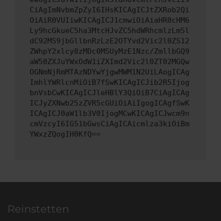
CiAgImNvbmZpZyI6IHsKICAgICJtZXRob2Qi
OiAiR0VUIiwKICAgICJ1cmwiOiAiaHR0cHM6
Ly9hcGkueC5ha3MtcHJvZC5hdWRhcmlzLm5l
dC92MS9jbGllbnRzLzE2OTYvd2Vic2l0ZS12
ZWhpY2xlcy8zMDc0MSUyMzE1Nzc/ZmllbGQ9
aW50ZXJuYWxOdW1iZXImd2Vic2l0ZT02MGQw
OGNmNjRmMTAzNDYwYjgwMWM1N2UiLAogICAg
ImhlYWRlcnMiOiB7fSwKICAgICJib2R5Ijog
bnVsbCwKICAgICJleHBlY3QiOiB7CiAgICAg
ICJyZXNwb25zZVR5cGUiOiAiIgogICAgfSwK
ICAgICJ0aW1lb3V0IjogMCwKICAgICJwcm9n
cmVzcyI6IG51bGwsCiAgICAicmlza3kiOiBm
YWxzZQogIH0KfQ==
Reinstetten