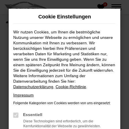
0
Zum
MENÜ
Hauptinhalt
Cookie Einstellungen
springen
Startseite
Fahrzeughandel
Fahrzeugbörse
Wir nutzen Cookies, um Ihnen die bestmögliche
Nutzung unserer Webseite zu ermöglichen und unsere
Kommunikation mit Ihnen zu verbessern. Wir
berücksichtigen hierbei Ihre Präferenzen und
Fehler: Network Error
verarbeiten Daten für Marketing und Statistiken nur,
wenn Sie uns Ihre Einwilligung geben. Wenn Sie zu
Beim Laden ist ein Fehler aufgetreten.
einem späteren Zeitpunkt Ihre Meinung ändern, können
Hier sind ein paar Tipps, die dir helfen können:
Sie die Einwilligung jederzeit für die Zukunft widerrufen.
Weitere Informationen zum Umfang der
Überprüfe deine Firewall und deine
Datenverarbeitung finden Sie hier:
Internetverbindung.
Datenschutzerklärung
,
Cookie-Richtlinie
.
Laden andere Webseiten, zum Beispiel deine
Impressum
Suchmaschine?
Folgende Kategorien von Cookies werden von uns eingesetzt:
Prüfe deine Browsererweiterungen.
Manche Erweiterungen, wie Werbeblocker,
Essentiell
können das Laden bestimmter Seiten
Diese Technologien sind erforderlich, um die
verhindern. Funktioniert die Seite in einem
Kernfunktionalität der Webseite zu gewährleisten.