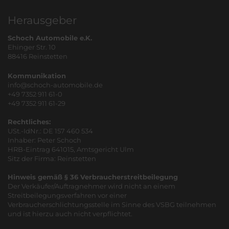
Herausgeber
Schoch Automobile e.K.
Ehinger Str. 10
88416 Reinstetten
Kommunikation
info@schoch-automobile.de
+49 7352 911 61-0
+49 7352 911 61-29
Rechtliches:
USt.-IdNr.: DE 157 460 534
Inhaber: Peter Schoch
HRB-Eintrag 641015, Amtsgericht Ulm
Sitz der Firma: Reinstetten
Hinweis gemäß § 36 Verbraucherstreitbeilegung
Der Verkäufer/Auftragnehmer wird nicht an einem
Streitbeilegungsverfahren vor einer
Verbraucherschlichtungsstelle im Sinne des VSBG teilnehmen
und ist hierzu auch nicht verpflichtet.