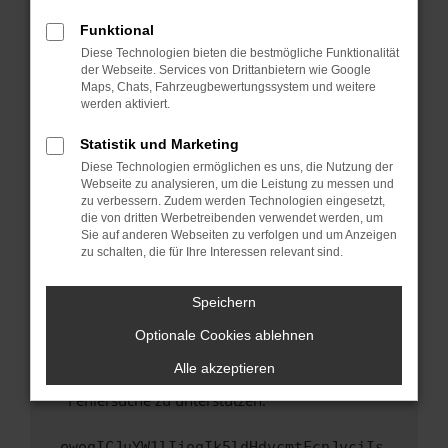
anderen Browser oder in einem privaten
Fenster?
Funktional
Starte dein Gerät neu.
Diese Technologien bieten die bestmögliche Funktionalität
der Webseite. Services von Drittanbietern wie Google
Das kann manchmal helfen, vorübergehende
Maps, Chats, Fahrzeugbewertungssystem und weitere
Probleme zu beheben.
werden aktiviert.
Stelle sicher, dass dein Browser und dein
Statistik und Marketing
Betriebssystem auf dem neuesten Stand
Diese Technologien ermöglichen es uns, die Nutzung der
sind.
Webseite zu analysieren, um die Leistung zu messen und
Veraltete Software birgt nicht nur ein
zu verbessern. Zudem werden Technologien eingesetzt,
Sicherheitsrisiko, sondern kann auch dazu
die von dritten Werbetreibenden verwendet werden, um
führen, dass bestimmte Funktionen nicht mehr
Sie auf anderen Webseiten zu verfolgen und um Anzeigen
zu schalten, die für Ihre Interessen relevant sind.
unterstützt werden.
Wende dich an den Webseitenbetreiber.
Speichern
Wenn du alle oben genannten Schritte versucht
hast, kontaktiere uns bitte. Wir werden
Optionale Cookies ablehnen
versuchen, das Problem zu beheben. Du kannst
Alle akzeptieren
uns diesen Text schicken, um uns bei der
Fehlersuche zu unterstützen:
ewogICJuYW1lIjogIk5ldHdvcmtFcnJvciIs