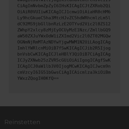
CiAgImNvbmZpZyI6IHsKICAgICJtZXRob2Qi
OiAiR0VUIiwKICAgICJ1cmwiOiAiaHR0cHM6
Ly9hcGkueC5ha3MtcHJvZC5hdWRhcmlzLm5l
dC92MS9jbGllbnRzLzE2OTYvd2Vic2l0ZS12
ZWhpY2xlcy8zMjEyOCUyMzE1Nzc/ZmllbGQ9
aW50ZXJuYWxOdW1iZXImd2Vic2l0ZT02MGQw
OGNmNjRmMTAzNDYwYjgwMWM1N2UiLAogICAg
ImhlYWRlcnMiOiB7fSwKICAgICJib2R5Ijog
bnVsbCwKICAgICJleHBlY3QiOiB7CiAgICAg
ICJyZXNwb25zZVR5cGUiOiAiIgogICAgfSwK
ICAgICJ0aW1lb3V0IjogMCwKICAgICJwcm9n
cmVzcyI6IG51bGwsCiAgICAicmlza3kiOiBm
YWxzZQogIH0KfQ==
Reinstetten