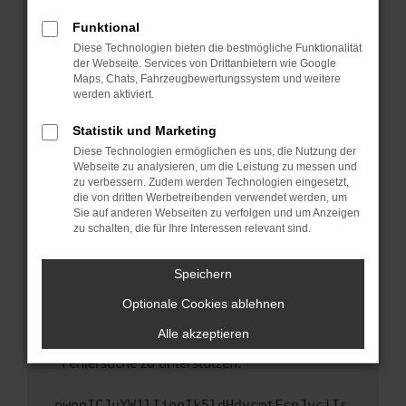
anderen Browser oder in einem privaten
Fenster?
Funktional
Starte dein Gerät neu.
Diese Technologien bieten die bestmögliche Funktionalität
der Webseite. Services von Drittanbietern wie Google
Das kann manchmal helfen, vorübergehende
Maps, Chats, Fahrzeugbewertungssystem und weitere
Probleme zu beheben.
werden aktiviert.
Stelle sicher, dass dein Browser und dein
Statistik und Marketing
Betriebssystem auf dem neuesten Stand
Diese Technologien ermöglichen es uns, die Nutzung der
sind.
Webseite zu analysieren, um die Leistung zu messen und
Veraltete Software birgt nicht nur ein
zu verbessern. Zudem werden Technologien eingesetzt,
Sicherheitsrisiko, sondern kann auch dazu
die von dritten Werbetreibenden verwendet werden, um
führen, dass bestimmte Funktionen nicht mehr
Sie auf anderen Webseiten zu verfolgen und um Anzeigen
zu schalten, die für Ihre Interessen relevant sind.
unterstützt werden.
Wende dich an den Webseitenbetreiber.
Speichern
Wenn du alle oben genannten Schritte versucht
hast, kontaktiere uns bitte. Wir werden
Optionale Cookies ablehnen
versuchen, das Problem zu beheben. Du kannst
Alle akzeptieren
uns diesen Text schicken, um uns bei der
Fehlersuche zu unterstützen:
ewogICJuYW1lIjogIk5ldHdvcmtFcnJvciIs