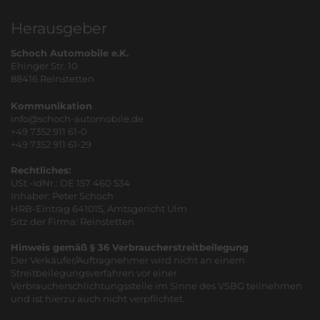
Herausgeber
Schoch Automobile e.K.
Ehinger Str. 10
88416 Reinstetten
Kommunikation
info@schoch-automobile.de
+49 7352 911 61-0
+49 7352 911 61-29
Rechtliches:
USt.-IdNr.: DE 157 460 534
Inhaber: Peter Schoch
HRB-Eintrag 641015, Amtsgericht Ulm
Sitz der Firma: Reinstetten
Hinweis gemäß § 36 Verbraucherstreitbeilegung
Der Verkäufer/Auftragnehmer wird nicht an einem
Streitbeilegungsverfahren vor einer
Verbraucherschlichtungsstelle im Sinne des VSBG teilnehmen
und ist hierzu auch nicht verpflichtet.