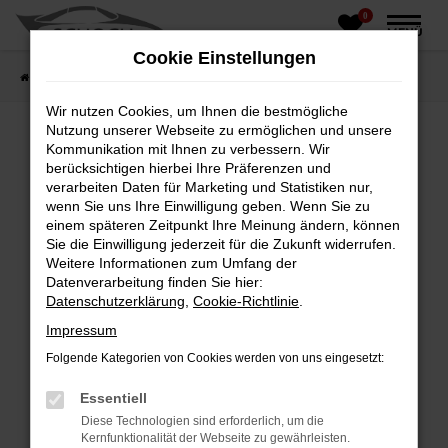
0
Zum
MENÜ
Hauptinhalt
Cookie Einstellungen
springen
Startseite
Fahrzeughandel
Fahrzeugbörse
Wir nutzen Cookies, um Ihnen die bestmögliche
Nutzung unserer Webseite zu ermöglichen und unsere
Kommunikation mit Ihnen zu verbessern. Wir
berücksichtigen hierbei Ihre Präferenzen und
Fehler: Network Error
verarbeiten Daten für Marketing und Statistiken nur,
wenn Sie uns Ihre Einwilligung geben. Wenn Sie zu
Beim Laden ist ein Fehler aufgetreten.
einem späteren Zeitpunkt Ihre Meinung ändern, können
Hier sind ein paar Tipps, die dir helfen können:
Sie die Einwilligung jederzeit für die Zukunft widerrufen.
Weitere Informationen zum Umfang der
Überprüfe deine Firewall und deine
Datenverarbeitung finden Sie hier:
Internetverbindung.
Datenschutzerklärung
,
Cookie-Richtlinie
.
Laden andere Webseiten, zum Beispiel deine
Impressum
Suchmaschine?
Folgende Kategorien von Cookies werden von uns eingesetzt:
Prüfe deine Browsererweiterungen.
Manche Erweiterungen, wie Werbeblocker,
Essentiell
können das Laden bestimmter Seiten
Diese Technologien sind erforderlich, um die
verhindern. Funktioniert die Seite in einem
Kernfunktionalität der Webseite zu gewährleisten.