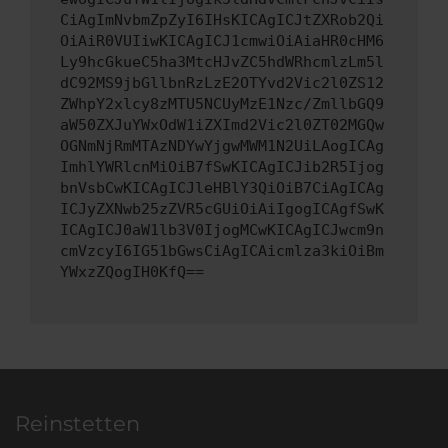
CiAgImNvbmZpZyI6IHsKICAgICJtZXRob2Qi
OiAiR0VUIiwKICAgICJ1cmwiOiAiaHR0cHM6
Ly9hcGkueC5ha3MtcHJvZC5hdWRhcmlzLm5l
dC92MS9jbGllbnRzLzE2OTYvd2Vic2l0ZS12
ZWhpY2xlcy8zMTU5NCUyMzE1Nzc/ZmllbGQ9
aW50ZXJuYWxOdW1iZXImd2Vic2l0ZT02MGQw
OGNmNjRmMTAzNDYwYjgwMWM1N2UiLAogICAg
ImhlYWRlcnMiOiB7fSwKICAgICJib2R5Ijog
bnVsbCwKICAgICJleHBlY3QiOiB7CiAgICAg
ICJyZXNwb25zZVR5cGUiOiAiIgogICAgfSwK
ICAgICJ0aW1lb3V0IjogMCwKICAgICJwcm9n
cmVzcyI6IG51bGwsCiAgICAicmlza3kiOiBm
YWxzZQogIH0KfQ==
Reinstetten