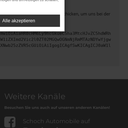
rfolgen und um Anzeigen zu schalten,
ben. Du kannst uns diesen Text schicken, um uns bei der
Alle akzeptieren
cmwiOiAiaHR0cHM6Ly9hcGkueC5ha3MtcHJvZC5hdWRh
dW1iZXImd2Vic2l0ZT02MGQwOGNmNjRmMTAzNDYwYjgw
ZXNwb25zZVR5cGUiOiAiIgogICAgfSwKICAgICJ0aW1l
Weitere Kanäle
Besuchen Sie uns auch auf unseren anderen Kanälen!
Schoch Automobile auf