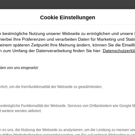
Cookie Einstellungen
ie bestmögliche Nutzung unserer Webseite zu ermöglichen und unsere
hierbei Ihre Präferenzen und verarbeiten Daten für Marketing und Stati
einem späteren Zeitpunkt Ihre Meinung ändern, können Sie die Einwillig
en zum Umfang der Datenverarbeitung finden Sie hier:
Datenschutzerkl
en von uns eingesetzt:
indung.
hine?
rlich, um die Kernfunktionalität der Webseite zu gewährleisten.
aden bestimmter Seiten verhindern. Funktioniert die Seite in e
estmögliche Funktionalität der Webseite. Services von Drittanbietern wie Google 
eitere werden aktiviert.
 zu beheben.
bssystem auf dem neuesten Stand sind.
 es uns, die Nutzung der Webseite zu analysieren, um die Leistung zu messen u
ko, sondern kann auch dazu führen, dass bestimmte Funktionen nic