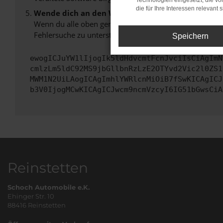
Technologien eingesetzt, die v
die für Ihre Interessen relevant s
Wende dich an den Webseitenbetreiber.
Wenn du alle oben genannten Schritte versucht hast, k
Fehlersuche zu unterstützen:
Speichern
ewogICJuYW1lIjogIk5ldHdvcmtFcnJvciIsCiAgImN
cmlzLm5ldC92MS9jbGllbnRzLzE2OTYvd2Vic2l0ZS1
MWM1N2UiLAogICAgImhlYWRlcnMiOiB7fSwKICAgICJ
b3V0IjogMCwKICAgICJwcm9ncmVzcyI6IG51bGwsCiA
Reinstetten
Schoch Automobile e.K.
Ehinger Str. 10
88416 Reinstetten