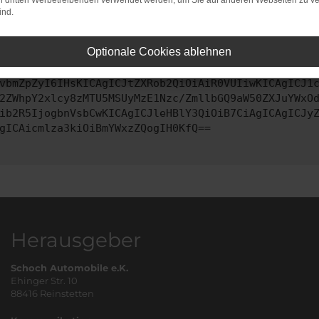
on dritten Werbetreibenden verwendet werden, um Sie auf anderen Webseiten zu ve
ind.
ontaktiere uns bitte. Wir werden versuchen, das Problem zu behe
Optionale Cookies ablehnen
vbmZpZyI6IHsKICAgICJtZXRob2QiOiAiR0VUIiwKICAgICJ1
2ZWhpY2xlcy8zMTU5MSUyMzE1Nzc/ZmllbGQ9aW50ZXJuYWxO
ib2R5IjogbnVsbCwKICAgICJleHBlY3QiOiB7CiAgICAgICJy
gICAicmlza3kiOiBmYWxzZQogIH0KfQ==
Herausgeber
Schoch Automobile e.K.
Ehinger Str. 10
88416 Reinstetten