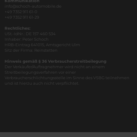
Kommunikation
info@schoch-automobile.de
+49 7352 911 61-0
+49 7352 911 61-29
Rechtliches:
USt.-IdNr.: DE 157 460 534
Inhaber: Peter Schoch
HRB-Eintrag 641015, Amtsgericht Ulm
Sitz der Firma: Reinstetten
Hinweis gemäß § 36 Verbraucherstreitbeilegung
Der Verkäufer/Auftragnehmer wird nicht an einem
Streitbeilegungsverfahren vor einer
Verbraucherschlichtungsstelle im Sinne des VSBG teilnehmen
und ist hierzu auch nicht verpflichtet.