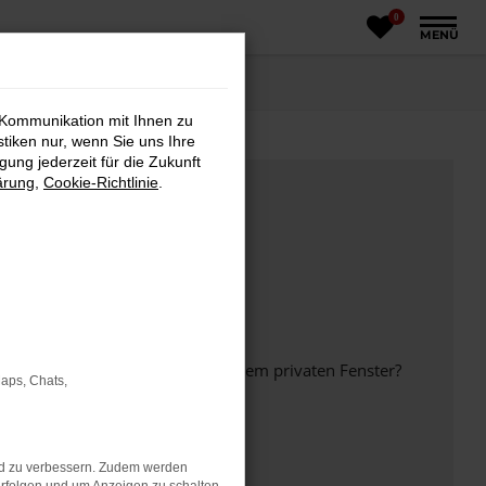
0
MENÜ
 Kommunikation mit Ihnen zu
stiken nur, wenn Sie uns Ihre
ung jederzeit für die Zukunft
ärung
,
Cookie-Richtlinie
.
inem anderen Browser oder in einem privaten Fenster?
Maps, Chats,
nd zu verbessern. Zudem werden
ht mehr unterstützt werden.