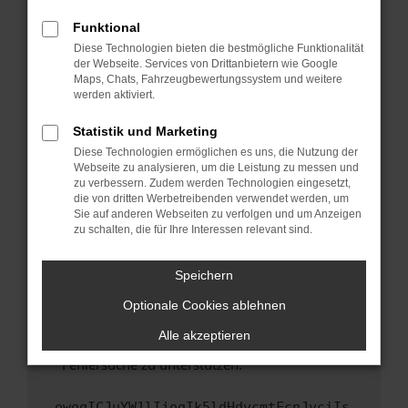
anderen Browser oder in einem privaten
Fenster?
Funktional
Starte dein Gerät neu.
Diese Technologien bieten die bestmögliche Funktionalität
der Webseite. Services von Drittanbietern wie Google
Das kann manchmal helfen, vorübergehende
Maps, Chats, Fahrzeugbewertungssystem und weitere
Probleme zu beheben.
werden aktiviert.
Stelle sicher, dass dein Browser und dein
Statistik und Marketing
Betriebssystem auf dem neuesten Stand
Diese Technologien ermöglichen es uns, die Nutzung der
sind.
Webseite zu analysieren, um die Leistung zu messen und
Veraltete Software birgt nicht nur ein
zu verbessern. Zudem werden Technologien eingesetzt,
Sicherheitsrisiko, sondern kann auch dazu
die von dritten Werbetreibenden verwendet werden, um
führen, dass bestimmte Funktionen nicht mehr
Sie auf anderen Webseiten zu verfolgen und um Anzeigen
zu schalten, die für Ihre Interessen relevant sind.
unterstützt werden.
Wende dich an den Webseitenbetreiber.
Speichern
Wenn du alle oben genannten Schritte versucht
hast, kontaktiere uns bitte. Wir werden
Optionale Cookies ablehnen
versuchen, das Problem zu beheben. Du kannst
Alle akzeptieren
uns diesen Text schicken, um uns bei der
Fehlersuche zu unterstützen:
ewogICJuYW1lIjogIk5ldHdvcmtFcnJvciIs