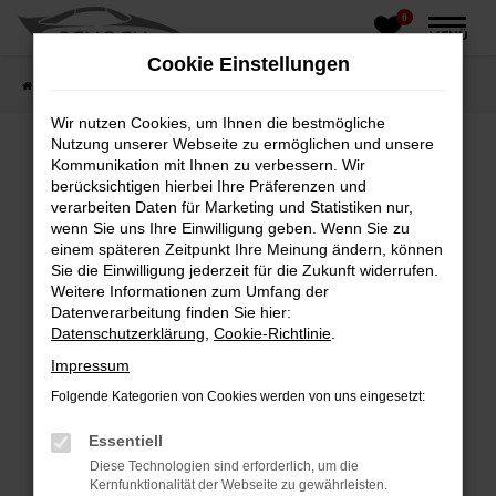
0
Zum
MENÜ
Hauptinhalt
Cookie Einstellungen
springen
Startseite
Fahrzeughandel
Fahrzeugbörse
Wir nutzen Cookies, um Ihnen die bestmögliche
Nutzung unserer Webseite zu ermöglichen und unsere
Kommunikation mit Ihnen zu verbessern. Wir
berücksichtigen hierbei Ihre Präferenzen und
Fehler: Network Error
verarbeiten Daten für Marketing und Statistiken nur,
wenn Sie uns Ihre Einwilligung geben. Wenn Sie zu
Beim Laden ist ein Fehler aufgetreten.
einem späteren Zeitpunkt Ihre Meinung ändern, können
Hier sind ein paar Tipps, die dir helfen können:
Sie die Einwilligung jederzeit für die Zukunft widerrufen.
Weitere Informationen zum Umfang der
Überprüfe deine Firewall und deine
Datenverarbeitung finden Sie hier:
Internetverbindung.
Datenschutzerklärung
,
Cookie-Richtlinie
.
Laden andere Webseiten, zum Beispiel deine
Impressum
Suchmaschine?
Folgende Kategorien von Cookies werden von uns eingesetzt:
Prüfe deine Browsererweiterungen.
Manche Erweiterungen, wie Werbeblocker,
Essentiell
können das Laden bestimmter Seiten
Diese Technologien sind erforderlich, um die
verhindern. Funktioniert die Seite in einem
Kernfunktionalität der Webseite zu gewährleisten.