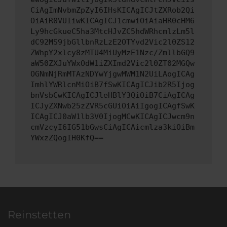
CiAgImNvbmZpZyI6IHsKICAgICJtZXRob2Qi
OiAiR0VUIiwKICAgICJ1cmwiOiAiaHR0cHM6
Ly9hcGkueC5ha3MtcHJvZC5hdWRhcmlzLm5l
dC92MS9jbGllbnRzLzE2OTYvd2Vic2l0ZS12
ZWhpY2xlcy8zMTU4MiUyMzE1Nzc/ZmllbGQ9
aW50ZXJuYWxOdW1iZXImd2Vic2l0ZT02MGQw
OGNmNjRmMTAzNDYwYjgwMWM1N2UiLAogICAg
ImhlYWRlcnMiOiB7fSwKICAgICJib2R5Ijog
bnVsbCwKICAgICJleHBlY3QiOiB7CiAgICAg
ICJyZXNwb25zZVR5cGUiOiAiIgogICAgfSwK
ICAgICJ0aW1lb3V0IjogMCwKICAgICJwcm9n
cmVzcyI6IG51bGwsCiAgICAicmlza3kiOiBm
YWxzZQogIH0KfQ==
Reinstetten