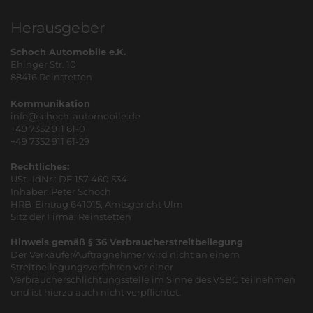
Herausgeber
Schoch Automobile e.K.
Ehinger Str. 10
88416 Reinstetten
Kommunikation
info@schoch-automobile.de
+49 7352 911 61-0
+49 7352 911 61-29
Rechtliches:
USt.-IdNr.: DE 157 460 534
Inhaber: Peter Schoch
HRB-Eintrag 641015, Amtsgericht Ulm
Sitz der Firma: Reinstetten
Hinweis gemäß § 36 Verbraucherstreitbeilegung
Der Verkäufer/Auftragnehmer wird nicht an einem
Streitbeilegungsverfahren vor einer
Verbraucherschlichtungsstelle im Sinne des VSBG teilnehmen
und ist hierzu auch nicht verpflichtet.