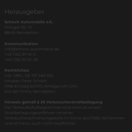
Herausgeber
Schoch Automobile e.K.
Ehinger Str. 10
88416 Reinstetten
Kommunikation
info@schoch-automobile.de
+49 7352 911 61-0
+49 7352 911 61-29
Rechtliches:
USt.-IdNr.: DE 157 460 534
Inhaber: Peter Schoch
HRB-Eintrag 641015, Amtsgericht Ulm
Sitz der Firma: Reinstetten
Hinweis gemäß § 36 Verbraucherstreitbeilegung
Der Verkäufer/Auftragnehmer wird nicht an einem
Streitbeilegungsverfahren vor einer
Verbraucherschlichtungsstelle im Sinne des VSBG teilnehmen
und ist hierzu auch nicht verpflichtet.