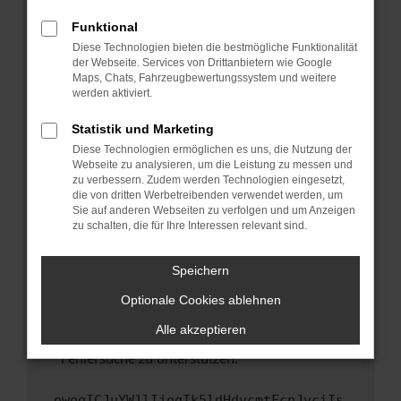
anderen Browser oder in einem privaten
Fenster?
Funktional
Starte dein Gerät neu.
Diese Technologien bieten die bestmögliche Funktionalität
der Webseite. Services von Drittanbietern wie Google
Das kann manchmal helfen, vorübergehende
Maps, Chats, Fahrzeugbewertungssystem und weitere
Probleme zu beheben.
werden aktiviert.
Stelle sicher, dass dein Browser und dein
Statistik und Marketing
Betriebssystem auf dem neuesten Stand
Diese Technologien ermöglichen es uns, die Nutzung der
sind.
Webseite zu analysieren, um die Leistung zu messen und
Veraltete Software birgt nicht nur ein
zu verbessern. Zudem werden Technologien eingesetzt,
Sicherheitsrisiko, sondern kann auch dazu
die von dritten Werbetreibenden verwendet werden, um
führen, dass bestimmte Funktionen nicht mehr
Sie auf anderen Webseiten zu verfolgen und um Anzeigen
zu schalten, die für Ihre Interessen relevant sind.
unterstützt werden.
Wende dich an den Webseitenbetreiber.
Speichern
Wenn du alle oben genannten Schritte versucht
hast, kontaktiere uns bitte. Wir werden
Optionale Cookies ablehnen
versuchen, das Problem zu beheben. Du kannst
Alle akzeptieren
uns diesen Text schicken, um uns bei der
Fehlersuche zu unterstützen:
ewogICJuYW1lIjogIk5ldHdvcmtFcnJvciIs