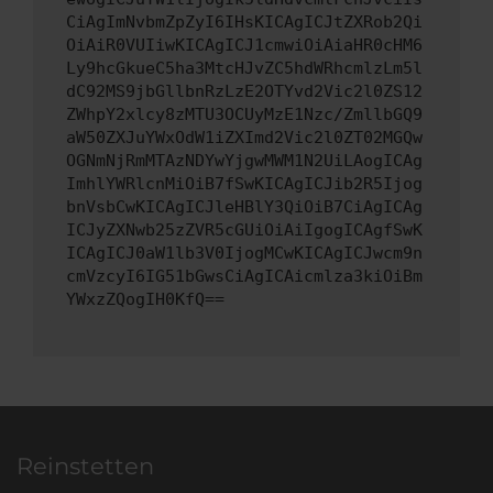
CiAgImNvbmZpZyI6IHsKICAgICJtZXRob2Qi
OiAiR0VUIiwKICAgICJ1cmwiOiAiaHR0cHM6
Ly9hcGkueC5ha3MtcHJvZC5hdWRhcmlzLm5l
dC92MS9jbGllbnRzLzE2OTYvd2Vic2l0ZS12
ZWhpY2xlcy8zMTU3OCUyMzE1Nzc/ZmllbGQ9
aW50ZXJuYWxOdW1iZXImd2Vic2l0ZT02MGQw
OGNmNjRmMTAzNDYwYjgwMWM1N2UiLAogICAg
ImhlYWRlcnMiOiB7fSwKICAgICJib2R5Ijog
bnVsbCwKICAgICJleHBlY3QiOiB7CiAgICAg
ICJyZXNwb25zZVR5cGUiOiAiIgogICAgfSwK
ICAgICJ0aW1lb3V0IjogMCwKICAgICJwcm9n
cmVzcyI6IG51bGwsCiAgICAicmlza3kiOiBm
YWxzZQogIH0KfQ==
Reinstetten