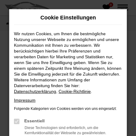
0
Zum
MENÜ
Hauptinhalt
Cookie Einstellungen
springen
Startseite
Fahrzeughandel
Fahrzeugbörse
Wir nutzen Cookies, um Ihnen die bestmögliche
Nutzung unserer Webseite zu ermöglichen und unsere
Kommunikation mit Ihnen zu verbessern. Wir
berücksichtigen hierbei Ihre Präferenzen und
Fehler: Network Error
verarbeiten Daten für Marketing und Statistiken nur,
wenn Sie uns Ihre Einwilligung geben. Wenn Sie zu
Beim Laden ist ein Fehler aufgetreten.
einem späteren Zeitpunkt Ihre Meinung ändern, können
Hier sind ein paar Tipps, die dir helfen können:
Sie die Einwilligung jederzeit für die Zukunft widerrufen.
Weitere Informationen zum Umfang der
Überprüfe deine Firewall und deine
Datenverarbeitung finden Sie hier:
Internetverbindung.
Datenschutzerklärung
,
Cookie-Richtlinie
.
Laden andere Webseiten, zum Beispiel deine
Impressum
Suchmaschine?
Folgende Kategorien von Cookies werden von uns eingesetzt:
Prüfe deine Browsererweiterungen.
Manche Erweiterungen, wie Werbeblocker,
Essentiell
können das Laden bestimmter Seiten
Diese Technologien sind erforderlich, um die
verhindern. Funktioniert die Seite in einem
Kernfunktionalität der Webseite zu gewährleisten.