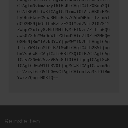
CiAgImNvbmZpZyI6IHsKICAgICJtZXRob2Qi
OiAiR0VUIiwKICAgICJ1cmwiOiAiaHR0cHM6
Ly9hcGkueC5ha3MtcHJvZC5hdWRhcmlzLm5l
dC92MS9jbGllbnRzLzE2OTYvd2Vic2l0ZS12
ZWhpY2xlcy8zMTU3MiUyMzE1Nzc/ZmllbGQ9
aW50ZXJuYWxOdW1iZXImd2Vic2l0ZT02MGQw
OGNmNjRmMTAzNDYwYjgwMWM1N2UiLAogICAg
ImhlYWRlcnMiOiB7fSwKICAgICJib2R5Ijog
bnVsbCwKICAgICJleHBlY3QiOiB7CiAgICAg
ICJyZXNwb25zZVR5cGUiOiAiIgogICAgfSwK
ICAgICJ0aW1lb3V0IjogMCwKICAgICJwcm9n
cmVzcyI6IG51bGwsCiAgICAicmlza3kiOiBm
YWxzZQogIH0KfQ==
Reinstetten