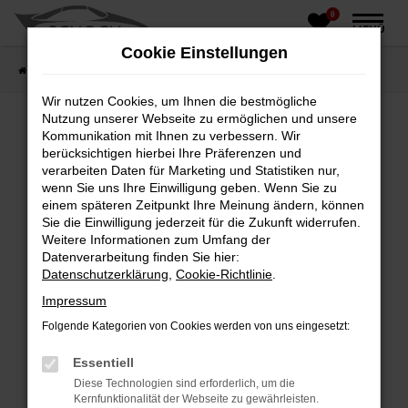
0
Zum
MENÜ
Hauptinhalt
Cookie Einstellungen
springen
Startseite
Fahrzeughandel
Fahrzeugbörse
Wir nutzen Cookies, um Ihnen die bestmögliche
Nutzung unserer Webseite zu ermöglichen und unsere
Kommunikation mit Ihnen zu verbessern. Wir
berücksichtigen hierbei Ihre Präferenzen und
Fehler: Network Error
verarbeiten Daten für Marketing und Statistiken nur,
wenn Sie uns Ihre Einwilligung geben. Wenn Sie zu
Beim Laden ist ein Fehler aufgetreten.
einem späteren Zeitpunkt Ihre Meinung ändern, können
Hier sind ein paar Tipps, die dir helfen können:
Sie die Einwilligung jederzeit für die Zukunft widerrufen.
Weitere Informationen zum Umfang der
Überprüfe deine Firewall und deine
Datenverarbeitung finden Sie hier:
Internetverbindung.
Datenschutzerklärung
,
Cookie-Richtlinie
.
Laden andere Webseiten, zum Beispiel deine
Impressum
Suchmaschine?
Folgende Kategorien von Cookies werden von uns eingesetzt:
Prüfe deine Browsererweiterungen.
Manche Erweiterungen, wie Werbeblocker,
Essentiell
können das Laden bestimmter Seiten
Diese Technologien sind erforderlich, um die
verhindern. Funktioniert die Seite in einem
Kernfunktionalität der Webseite zu gewährleisten.