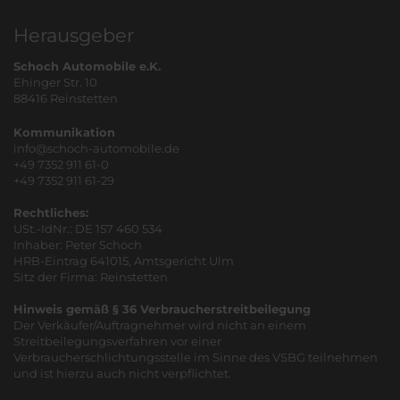
Herausgeber
Schoch Automobile e.K.
Ehinger Str. 10
88416 Reinstetten
Kommunikation
info@schoch-automobile.de
+49 7352 911 61-0
+49 7352 911 61-29
Rechtliches:
USt.-IdNr.: DE 157 460 534
Inhaber: Peter Schoch
HRB-Eintrag 641015, Amtsgericht Ulm
Sitz der Firma: Reinstetten
Hinweis gemäß § 36 Verbraucherstreitbeilegung
Der Verkäufer/Auftragnehmer wird nicht an einem
Streitbeilegungsverfahren vor einer
Verbraucherschlichtungsstelle im Sinne des VSBG teilnehmen
und ist hierzu auch nicht verpflichtet.