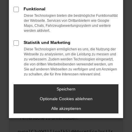
anderen Browser oder in einem privaten
Fenster?
Funktional
Starte dein Gerät neu.
Diese Technologien bieten die bestmögliche Funktionalität
der Webseite. Services von Drittanbietern wie Google
Das kann manchmal helfen, vorübergehende
Maps, Chats, Fahrzeugbewertungssystem und weitere
Probleme zu beheben.
werden aktiviert.
Stelle sicher, dass dein Browser und dein
Statistik und Marketing
Betriebssystem auf dem neuesten Stand
Diese Technologien ermöglichen es uns, die Nutzung der
sind.
Webseite zu analysieren, um die Leistung zu messen und
Veraltete Software birgt nicht nur ein
zu verbessern. Zudem werden Technologien eingesetzt,
Sicherheitsrisiko, sondern kann auch dazu
die von dritten Werbetreibenden verwendet werden, um
führen, dass bestimmte Funktionen nicht mehr
Sie auf anderen Webseiten zu verfolgen und um Anzeigen
zu schalten, die für Ihre Interessen relevant sind.
unterstützt werden.
Wende dich an den Webseitenbetreiber.
Speichern
Wenn du alle oben genannten Schritte versucht
hast, kontaktiere uns bitte. Wir werden
Optionale Cookies ablehnen
versuchen, das Problem zu beheben. Du kannst
Alle akzeptieren
uns diesen Text schicken, um uns bei der
Fehlersuche zu unterstützen:
ewogICJuYW1lIjogIk5ldHdvcmtFcnJvciIs