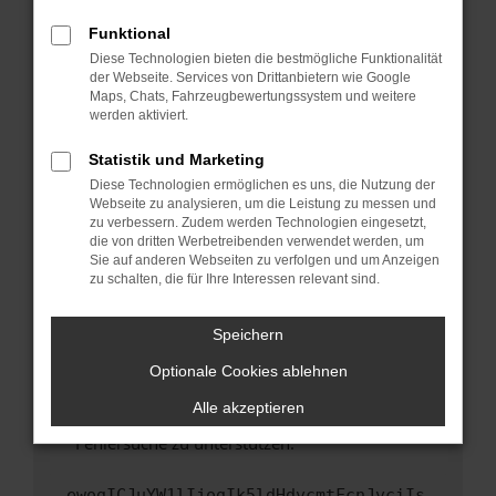
anderen Browser oder in einem privaten
Fenster?
Funktional
Starte dein Gerät neu.
Diese Technologien bieten die bestmögliche Funktionalität
der Webseite. Services von Drittanbietern wie Google
Das kann manchmal helfen, vorübergehende
Maps, Chats, Fahrzeugbewertungssystem und weitere
Probleme zu beheben.
werden aktiviert.
Stelle sicher, dass dein Browser und dein
Statistik und Marketing
Betriebssystem auf dem neuesten Stand
Diese Technologien ermöglichen es uns, die Nutzung der
sind.
Webseite zu analysieren, um die Leistung zu messen und
Veraltete Software birgt nicht nur ein
zu verbessern. Zudem werden Technologien eingesetzt,
Sicherheitsrisiko, sondern kann auch dazu
die von dritten Werbetreibenden verwendet werden, um
führen, dass bestimmte Funktionen nicht mehr
Sie auf anderen Webseiten zu verfolgen und um Anzeigen
zu schalten, die für Ihre Interessen relevant sind.
unterstützt werden.
Wende dich an den Webseitenbetreiber.
Speichern
Wenn du alle oben genannten Schritte versucht
hast, kontaktiere uns bitte. Wir werden
Optionale Cookies ablehnen
versuchen, das Problem zu beheben. Du kannst
Alle akzeptieren
uns diesen Text schicken, um uns bei der
Fehlersuche zu unterstützen:
ewogICJuYW1lIjogIk5ldHdvcmtFcnJvciIs