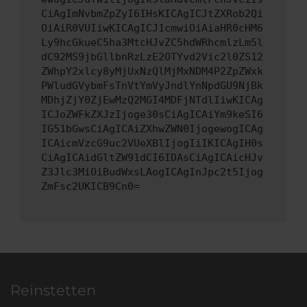
CiAgImNvbmZpZyI6IHsKICAgICJtZXRob2Qi
OiAiR0VUIiwKICAgICJ1cmwiOiAiaHR0cHM6
Ly9hcGkueC5ha3MtcHJvZC5hdWRhcmlzLm5l
dC92MS9jbGllbnRzLzE2OTYvd2Vic2l0ZS12
ZWhpY2xlcy8yMjUxNzQlMjMxNDM4P2ZpZWxk
PWludGVybmFsTnVtYmVyJndlYnNpdGU9NjBk
MDhjZjY0ZjEwMzQ2MGI4MDFjNTdlIiwKICAg
ICJoZWFkZXJzIjoge30sCiAgICAiYm9keSI6
IG51bGwsCiAgICAiZXhwZWN0IjogewogICAg
ICAicmVzcG9uc2VUeXBlIjogIiIKICAgIH0s
CiAgICAidGltZW91dCI6IDAsCiAgICAicHJv
Z3Jlc3MiOiBudWxsLAogICAgInJpc2t5Ijog
ZmFsc2UKICB9Cn0=
Reinstetten