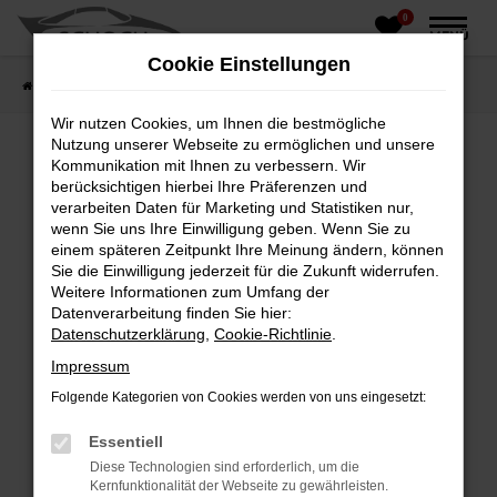
0
Zum
MENÜ
Hauptinhalt
Cookie Einstellungen
springen
Startseite
Fahrzeughandel
Fahrzeugbörse
Wir nutzen Cookies, um Ihnen die bestmögliche
Nutzung unserer Webseite zu ermöglichen und unsere
Kommunikation mit Ihnen zu verbessern. Wir
berücksichtigen hierbei Ihre Präferenzen und
Fehler: Network Error
verarbeiten Daten für Marketing und Statistiken nur,
wenn Sie uns Ihre Einwilligung geben. Wenn Sie zu
Beim Laden ist ein Fehler aufgetreten.
einem späteren Zeitpunkt Ihre Meinung ändern, können
Hier sind ein paar Tipps, die dir helfen können:
Sie die Einwilligung jederzeit für die Zukunft widerrufen.
Weitere Informationen zum Umfang der
Überprüfe deine Firewall und deine
Datenverarbeitung finden Sie hier:
Internetverbindung.
Datenschutzerklärung
,
Cookie-Richtlinie
.
Laden andere Webseiten, zum Beispiel deine
Impressum
Suchmaschine?
Folgende Kategorien von Cookies werden von uns eingesetzt:
Prüfe deine Browsererweiterungen.
Manche Erweiterungen, wie Werbeblocker,
Essentiell
können das Laden bestimmter Seiten
Diese Technologien sind erforderlich, um die
verhindern. Funktioniert die Seite in einem
Kernfunktionalität der Webseite zu gewährleisten.