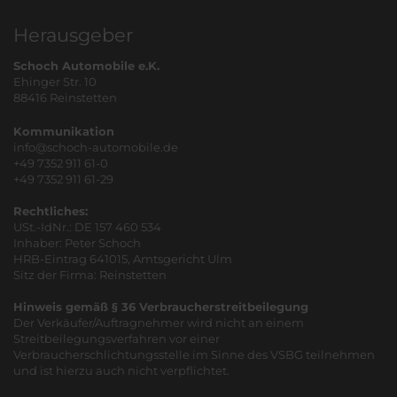
Herausgeber
Schoch Automobile e.K.
Ehinger Str. 10
88416 Reinstetten
Kommunikation
info@schoch-automobile.de
+49 7352 911 61-0
+49 7352 911 61-29
Rechtliches:
USt.-IdNr.: DE 157 460 534
Inhaber: Peter Schoch
HRB-Eintrag 641015, Amtsgericht Ulm
Sitz der Firma: Reinstetten
Hinweis gemäß § 36 Verbraucherstreitbeilegung
Der Verkäufer/Auftragnehmer wird nicht an einem
Streitbeilegungsverfahren vor einer
Verbraucherschlichtungsstelle im Sinne des VSBG teilnehmen
und ist hierzu auch nicht verpflichtet.