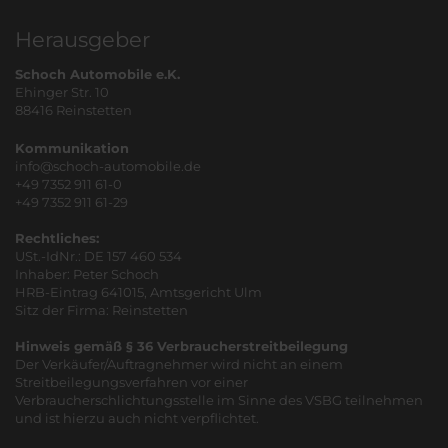
Herausgeber
Schoch Automobile e.K.
Ehinger Str. 10
88416 Reinstetten
Kommunikation
info@schoch-automobile.de
+49 7352 911 61-0
+49 7352 911 61-29
Rechtliches:
USt.-IdNr.: DE 157 460 534
Inhaber: Peter Schoch
HRB-Eintrag 641015, Amtsgericht Ulm
Sitz der Firma: Reinstetten
Hinweis gemäß § 36 Verbraucherstreitbeilegung
Der Verkäufer/Auftragnehmer wird nicht an einem
Streitbeilegungsverfahren vor einer
Verbraucherschlichtungsstelle im Sinne des VSBG teilnehmen
und ist hierzu auch nicht verpflichtet.