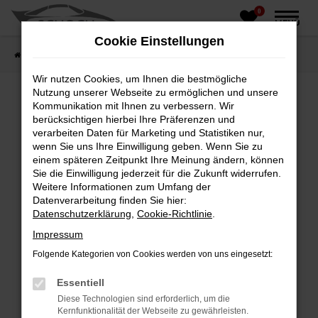
0
Zum
MENÜ
Hauptinhalt
Cookie Einstellungen
springen
Startseite
Fahrzeughandel
Fahrzeugbörse
Wir nutzen Cookies, um Ihnen die bestmögliche
Nutzung unserer Webseite zu ermöglichen und unsere
Kommunikation mit Ihnen zu verbessern. Wir
berücksichtigen hierbei Ihre Präferenzen und
Fehler: Network Error
verarbeiten Daten für Marketing und Statistiken nur,
wenn Sie uns Ihre Einwilligung geben. Wenn Sie zu
Beim Laden ist ein Fehler aufgetreten.
einem späteren Zeitpunkt Ihre Meinung ändern, können
Hier sind ein paar Tipps, die dir helfen können:
Sie die Einwilligung jederzeit für die Zukunft widerrufen.
Weitere Informationen zum Umfang der
Überprüfe deine Firewall und deine
Datenverarbeitung finden Sie hier:
Internetverbindung.
Datenschutzerklärung
,
Cookie-Richtlinie
.
Laden andere Webseiten, zum Beispiel deine
Impressum
Suchmaschine?
Folgende Kategorien von Cookies werden von uns eingesetzt:
Prüfe deine Browsererweiterungen.
Manche Erweiterungen, wie Werbeblocker,
Essentiell
können das Laden bestimmter Seiten
Diese Technologien sind erforderlich, um die
verhindern. Funktioniert die Seite in einem
Kernfunktionalität der Webseite zu gewährleisten.