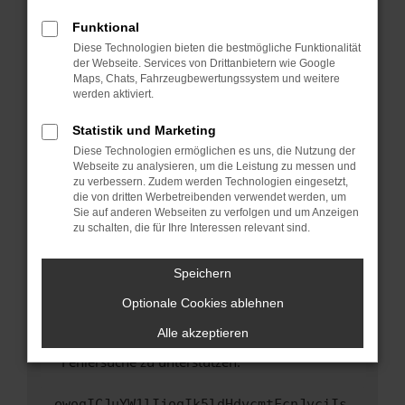
anderen Browser oder in einem privaten
Fenster?
Funktional
Starte dein Gerät neu.
Diese Technologien bieten die bestmögliche Funktionalität
der Webseite. Services von Drittanbietern wie Google
Das kann manchmal helfen, vorübergehende
Maps, Chats, Fahrzeugbewertungssystem und weitere
Probleme zu beheben.
werden aktiviert.
Stelle sicher, dass dein Browser und dein
Statistik und Marketing
Betriebssystem auf dem neuesten Stand
Diese Technologien ermöglichen es uns, die Nutzung der
sind.
Webseite zu analysieren, um die Leistung zu messen und
Veraltete Software birgt nicht nur ein
zu verbessern. Zudem werden Technologien eingesetzt,
Sicherheitsrisiko, sondern kann auch dazu
die von dritten Werbetreibenden verwendet werden, um
führen, dass bestimmte Funktionen nicht mehr
Sie auf anderen Webseiten zu verfolgen und um Anzeigen
zu schalten, die für Ihre Interessen relevant sind.
unterstützt werden.
Wende dich an den Webseitenbetreiber.
Speichern
Wenn du alle oben genannten Schritte versucht
hast, kontaktiere uns bitte. Wir werden
Optionale Cookies ablehnen
versuchen, das Problem zu beheben. Du kannst
Alle akzeptieren
uns diesen Text schicken, um uns bei der
Fehlersuche zu unterstützen:
ewogICJuYW1lIjogIk5ldHdvcmtFcnJvciIs