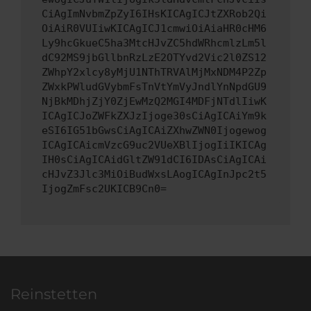
CiAgImNvbmZpZyI6IHsKICAgICJtZXRob2Qi
OiAiR0VUIiwKICAgICJ1cmwiOiAiaHR0cHM6
Ly9hcGkueC5ha3MtcHJvZC5hdWRhcmlzLm5l
dC92MS9jbGllbnRzLzE2OTYvd2Vic2l0ZS12
ZWhpY2xlcy8yMjU1NThTRVAlMjMxNDM4P2Zp
ZWxkPWludGVybmFsTnVtYmVyJndlYnNpdGU9
NjBkMDhjZjY0ZjEwMzQ2MGI4MDFjNTdlIiwK
ICAgICJoZWFkZXJzIjoge30sCiAgICAiYm9k
eSI6IG51bGwsCiAgICAiZXhwZWN0Ijogewog
ICAgICAicmVzcG9uc2VUeXBlIjogIiIKICAg
IH0sCiAgICAidGltZW91dCI6IDAsCiAgICAi
cHJvZ3Jlc3MiOiBudWxsLAogICAgInJpc2t5
IjogZmFsc2UKICB9Cn0=
Reinstetten