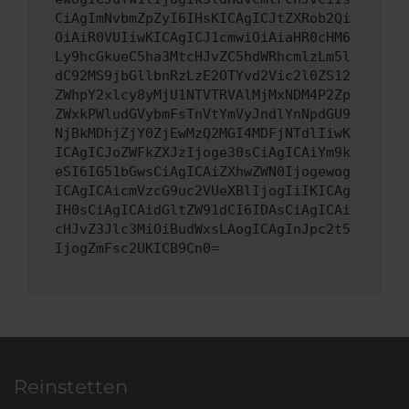
CiAgImNvbmZpZyI6IHsKICAgICJtZXRob2Qi
OiAiR0VUIiwKICAgICJ1cmwiOiAiaHR0cHM6
Ly9hcGkueC5ha3MtcHJvZC5hdWRhcmlzLm5l
dC92MS9jbGllbnRzLzE2OTYvd2Vic2l0ZS12
ZWhpY2xlcy8yMjU1NTVTRVAlMjMxNDM4P2Zp
ZWxkPWludGVybmFsTnVtYmVyJndlYnNpdGU9
NjBkMDhjZjY0ZjEwMzQ2MGI4MDFjNTdlIiwK
ICAgICJoZWFkZXJzIjoge30sCiAgICAiYm9k
eSI6IG51bGwsCiAgICAiZXhwZWN0Ijogewog
ICAgICAicmVzcG9uc2VUeXBlIjogIiIKICAg
IH0sCiAgICAidGltZW91dCI6IDAsCiAgICAi
cHJvZ3Jlc3MiOiBudWxsLAogICAgInJpc2t5
IjogZmFsc2UKICB9Cn0=
Reinstetten