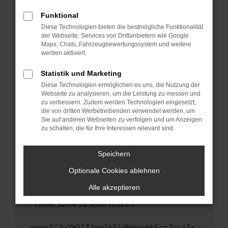
anderen Browser oder in einem privaten
Fenster?
Funktional
Starte dein Gerät neu.
Diese Technologien bieten die bestmögliche Funktionalität
der Webseite. Services von Drittanbietern wie Google
Das kann manchmal helfen, vorübergehende
Maps, Chats, Fahrzeugbewertungssystem und weitere
Probleme zu beheben.
werden aktiviert.
Stelle sicher, dass dein Browser und dein
Statistik und Marketing
Betriebssystem auf dem neuesten Stand
Diese Technologien ermöglichen es uns, die Nutzung der
sind.
Webseite zu analysieren, um die Leistung zu messen und
Veraltete Software birgt nicht nur ein
zu verbessern. Zudem werden Technologien eingesetzt,
Sicherheitsrisiko, sondern kann auch dazu
die von dritten Werbetreibenden verwendet werden, um
führen, dass bestimmte Funktionen nicht mehr
Sie auf anderen Webseiten zu verfolgen und um Anzeigen
zu schalten, die für Ihre Interessen relevant sind.
unterstützt werden.
Wende dich an den Webseitenbetreiber.
Speichern
Wenn du alle oben genannten Schritte versucht
hast, kontaktiere uns bitte. Wir werden
Optionale Cookies ablehnen
versuchen, das Problem zu beheben. Du kannst
Alle akzeptieren
uns diesen Text schicken, um uns bei der
Fehlersuche zu unterstützen:
ewogICJuYW1lIjogIk5ldHdvcmtFcnJvciIs