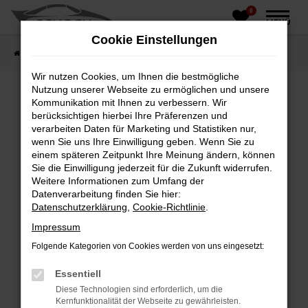
0
Zum
MENÜ
Hauptinhalt
Cookie Einstellungen
springen
Startseite
Fahrzeughandel
Fahrzeugbörse
Wir nutzen Cookies, um Ihnen die bestmögliche
Nutzung unserer Webseite zu ermöglichen und unsere
Kommunikation mit Ihnen zu verbessern. Wir
berücksichtigen hierbei Ihre Präferenzen und
Fehler: Network Error
verarbeiten Daten für Marketing und Statistiken nur,
wenn Sie uns Ihre Einwilligung geben. Wenn Sie zu
Beim Laden ist ein Fehler aufgetreten.
einem späteren Zeitpunkt Ihre Meinung ändern, können
Hier sind ein paar Tipps, die dir helfen können:
Sie die Einwilligung jederzeit für die Zukunft widerrufen.
Weitere Informationen zum Umfang der
Überprüfe deine Firewall und deine
Datenverarbeitung finden Sie hier:
Internetverbindung.
Datenschutzerklärung
,
Cookie-Richtlinie
.
Laden andere Webseiten, zum Beispiel deine
Impressum
Suchmaschine?
Folgende Kategorien von Cookies werden von uns eingesetzt:
Prüfe deine Browsererweiterungen.
Manche Erweiterungen, wie Werbeblocker,
Essentiell
können das Laden bestimmter Seiten
Diese Technologien sind erforderlich, um die
verhindern. Funktioniert die Seite in einem
Kernfunktionalität der Webseite zu gewährleisten.