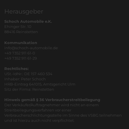
Herausgeber
Schoch Automobile e.K.
Ehinger Str. 10
88416 Reinstetten
Kommunikation
info@schoch-automobile.de
+49 7352 911 61-0
+49 7352 911 61-29
Rechtliches:
USt.-IdNr.: DE 157 460 534
Inhaber: Peter Schoch
HRB-Eintrag 641015, Amtsgericht Ulm
Sitz der Firma: Reinstetten
Hinweis gemäß § 36 Verbraucherstreitbeilegung
Der Verkäufer/Auftragnehmer wird nicht an einem
Streitbeilegungsverfahren vor einer
Verbraucherschlichtungsstelle im Sinne des VSBG teilnehmen
und ist hierzu auch nicht verpflichtet.