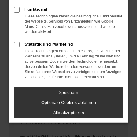
anderen Browser oder in einem privaten
Fenster?
Funktional
Starte dein Gerät neu.
Diese Technologien bieten die bestmögliche Funktionalität
der Webseite. Services von Drittanbietern wie Google
Das kann manchmal helfen, vorübergehende
Maps, Chats, Fahrzeugbewertungssystem und weitere
Probleme zu beheben.
werden aktiviert.
Stelle sicher, dass dein Browser und dein
Statistik und Marketing
Betriebssystem auf dem neuesten Stand
Diese Technologien ermöglichen es uns, die Nutzung der
sind.
Webseite zu analysieren, um die Leistung zu messen und
Veraltete Software birgt nicht nur ein
zu verbessern. Zudem werden Technologien eingesetzt,
Sicherheitsrisiko, sondern kann auch dazu
die von dritten Werbetreibenden verwendet werden, um
führen, dass bestimmte Funktionen nicht mehr
Sie auf anderen Webseiten zu verfolgen und um Anzeigen
zu schalten, die für Ihre Interessen relevant sind.
unterstützt werden.
Wende dich an den Webseitenbetreiber.
Speichern
Wenn du alle oben genannten Schritte versucht
hast, kontaktiere uns bitte. Wir werden
Optionale Cookies ablehnen
versuchen, das Problem zu beheben. Du kannst
Alle akzeptieren
uns diesen Text schicken, um uns bei der
Fehlersuche zu unterstützen:
ewogICJuYW1lIjogIk5ldHdvcmtFcnJvciIs