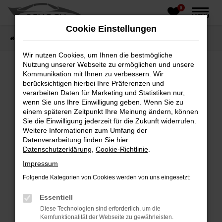
0
Zum
MENÜ
Hauptinhalt
Cookie Einstellungen
springen
Startseite
Fahrzeughandel
Fahrzeugbörse
Wir nutzen Cookies, um Ihnen die bestmögliche
Nutzung unserer Webseite zu ermöglichen und unsere
Kommunikation mit Ihnen zu verbessern. Wir
berücksichtigen hierbei Ihre Präferenzen und
Fehler: Network Error
verarbeiten Daten für Marketing und Statistiken nur,
wenn Sie uns Ihre Einwilligung geben. Wenn Sie zu
Beim Laden ist ein Fehler aufgetreten.
einem späteren Zeitpunkt Ihre Meinung ändern, können
Hier sind ein paar Tipps, die dir helfen können:
Sie die Einwilligung jederzeit für die Zukunft widerrufen.
Weitere Informationen zum Umfang der
Überprüfe deine Firewall und deine
Datenverarbeitung finden Sie hier:
Internetverbindung.
Datenschutzerklärung
,
Cookie-Richtlinie
.
Laden andere Webseiten, zum Beispiel deine
Impressum
Suchmaschine?
Folgende Kategorien von Cookies werden von uns eingesetzt:
Prüfe deine Browsererweiterungen.
Manche Erweiterungen, wie Werbeblocker,
Essentiell
können das Laden bestimmter Seiten
Diese Technologien sind erforderlich, um die
verhindern. Funktioniert die Seite in einem
Kernfunktionalität der Webseite zu gewährleisten.