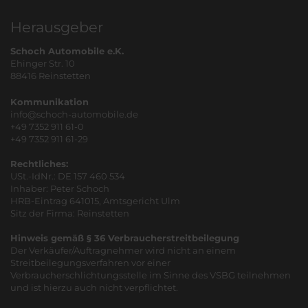
Herausgeber
Schoch Automobile e.K.
Ehinger Str. 10
88416 Reinstetten
Kommunikation
info@schoch-automobile.de
+49 7352 911 61-0
+49 7352 911 61-29
Rechtliches:
USt.-IdNr.: DE 157 460 534
Inhaber: Peter Schoch
HRB-Eintrag 641015, Amtsgericht Ulm
Sitz der Firma: Reinstetten
Hinweis gemäß § 36 Verbraucherstreitbeilegung
Der Verkäufer/Auftragnehmer wird nicht an einem
Streitbeilegungsverfahren vor einer
Verbraucherschlichtungsstelle im Sinne des VSBG teilnehmen
und ist hierzu auch nicht verpflichtet.