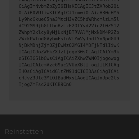
CiAgImNvbmZpZyI6IHsKICAgICJtZXRob2Qi
OiAiR0VUIiwKICAgICJ1cmwiOiAiaHR0cHM6
Ly9hcGkueC5ha3MtcHJvZC5hdWRhcmlzLm5l
dC92MS9jbGllbnRzLzE2OTYvd2Vic2l0ZS12
ZWhpY2xlcy8yMjUxNjBTRVAlMjMxNDM4P2Zp
ZWxkPWludGVybmFsTnVtYmVyJndlYnNpdGU9
NjBkMDhjZjY0ZjEwMzQ2MGI4MDFjNTdlIiwK
ICAgICJoZWFkZXJzIjoge30sCiAgICAiYm9k
eSI6IG51bGwsCiAgICAiZXhwZWN0Ijogewog
ICAgICAicmVzcG9uc2VUeXBlIjogIiIKICAg
IH0sCiAgICAidGltZW91dCI6IDAsCiAgICAi
cHJvZ3Jlc3MiOiBudWxsLAogICAgInJpc2t5
IjogZmFsc2UKICB9Cn0=
Reinstetten