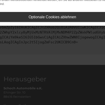
on dritten Werbetreibenden verwendet werden, um Sie auf anderen Webseiten zu ve
ind.
ontaktiere uns bitte. Wir werden versuchen, das Problem zu behe
Optionale Cookies ablehnen
vbmZpZyI6IHsKICAgICJtZXRob2QiOiAiR0VUIiwKICAgICJ1
2ZWhpY2xlcy8yMjUxMzNTRVAlMjMxNDM4P2ZpZWxkPWludGVy
gICAiYm9keSI6IG51bGwsCiAgICAiZXhwZWN0IjogewogICAg
sLAogICAgInJpc2t5IjogZmFsc2UKICB9Cn0=
Herausgeber
Schoch Automobile e.K.
Ehinger Str. 10
88416 Reinstetten