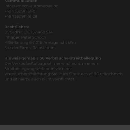
Kommunikation
info@schoch-automobile.de
+49 7352 911 61-0
+49 7352 911 61-29
Rechtliches:
USt.-IdNr.: DE 157 460 534
Inhaber: Peter Schoch
HRB-Eintrag 641015, Amtsgericht Ulm
Sitz der Firma: Reinstetten
Hinweis gemäß § 36 Verbraucherstreitbeilegung
Der Verkäufer/Auftragnehmer wird nicht an einem
Streitbeilegungsverfahren vor einer
Verbraucherschlichtungsstelle im Sinne des VSBG teilnehmen
und ist hierzu auch nicht verpflichtet.