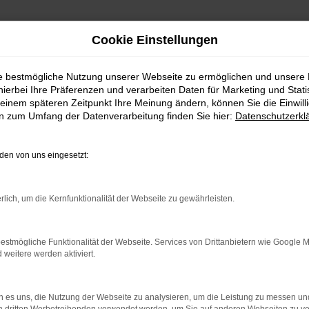
Cookie Einstellungen
ie bestmögliche Nutzung unserer Webseite zu ermöglichen und unsere
hierbei Ihre Präferenzen und verarbeiten Daten für Marketing und Stati
einem späteren Zeitpunkt Ihre Meinung ändern, können Sie die Einwillig
en zum Umfang der Datenverarbeitung finden Sie hier:
Datenschutzerkl
en von uns eingesetzt:
indung.
hine?
rlich, um die Kernfunktionalität der Webseite zu gewährleisten.
aden bestimmter Seiten verhindern. Funktioniert die Seite in e
estmögliche Funktionalität der Webseite. Services von Drittanbietern wie Google 
eitere werden aktiviert.
 zu beheben.
bssystem auf dem neuesten Stand sind.
 es uns, die Nutzung der Webseite zu analysieren, um die Leistung zu messen u
ko, sondern kann auch dazu führen, dass bestimmte Funktionen nic