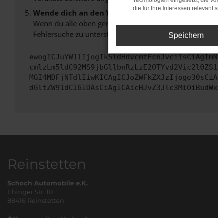
Technologien eingesetzt, die v
die für Ihre Interessen relevant s
Wende dich an den Webseitenbetreiber.
Wenn du alle oben genannten Schritte versucht hast, k
Fehlersuche zu unterstützen:
Speichern
ewogICJuYW1lIjogIk5ldHdvcmtFcnJvciIsCiAgImN
cmlzLm5ldC92MS9jbGllbnRzLzE2OTYvd2Vic2l0ZS1
MGI4MDFjNTdlIiwKICAgICJoZWFkZXJzIjoge30sCiA
dGltZW91dCI6IDAsCiAgICAicHJvZ3Jlc3MiOiBudWx
Reinstetten
Schoch Automobile e.K.
Ehinger Str. 10
88416 Reinstetten