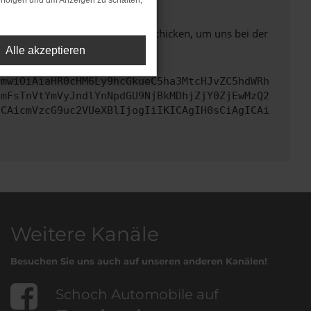
rfolgen und um Anzeigen zu schalten,
ben. Du kannst uns diesen Text schicken, um uns bei der
Alle akzeptieren
cmwiOiAiaHR0cHM6Ly9hcGkueC5ha3MtcHJvZC5hdWRh
bmFsTnVtYmVyJndlYnNpdGU9NjBkMDhjZjY0ZjEwMzQ2
ICAicmVzcG9uc2VUeXBlIjogIiIKICAgIH0sCiAgICAi
Weitere Kanäle
Besuchen Sie uns auch auf unseren anderen Kanälen!
Schoch Automobile auf