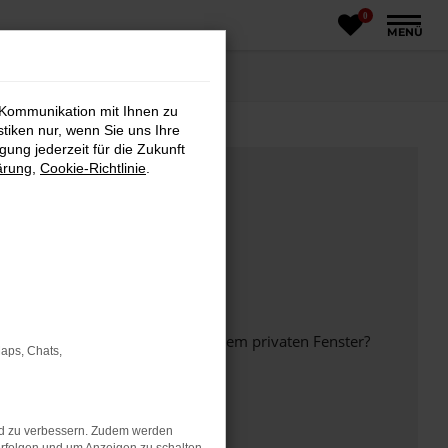
0
MENÜ
 Kommunikation mit Ihnen zu
stiken nur, wenn Sie uns Ihre
ung jederzeit für die Zukunft
ärung
,
Cookie-Richtlinie
.
inem anderen Browser oder in einem privaten Fenster?
Maps, Chats,
nd zu verbessern. Zudem werden
ht mehr unterstützt werden.