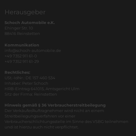
Herausgeber
Schoch Automobile e.K.
Ehinger Str. 10
88416 Reinstetten
Kommunikation
info@schoch-automobile.de
+49 7352 911 61-0
+49 7352 911 61-29
Rechtliches:
USt.-IdNr.: DE 157 460 534
Inhaber: Peter Schoch
HRB-Eintrag 641015, Amtsgericht Ulm
Sitz der Firma: Reinstetten
Hinweis gemäß § 36 Verbraucherstreitbeilegung
Der Verkäufer/Auftragnehmer wird nicht an einem
Streitbeilegungsverfahren vor einer
Verbraucherschlichtungsstelle im Sinne des VSBG teilnehmen
und ist hierzu auch nicht verpflichtet.