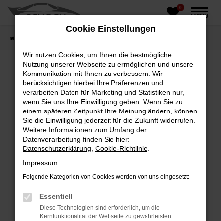
0
Zum
MENÜ
Hauptinhalt
Cookie Einstellungen
springen
Startseite
Fahrzeughandel
Fahrzeugbörse
Wir nutzen Cookies, um Ihnen die bestmögliche
Nutzung unserer Webseite zu ermöglichen und unsere
Kommunikation mit Ihnen zu verbessern. Wir
berücksichtigen hierbei Ihre Präferenzen und
Fehler: Network Error
verarbeiten Daten für Marketing und Statistiken nur,
wenn Sie uns Ihre Einwilligung geben. Wenn Sie zu
Beim Laden ist ein Fehler aufgetreten.
einem späteren Zeitpunkt Ihre Meinung ändern, können
Hier sind ein paar Tipps, die dir helfen können:
Sie die Einwilligung jederzeit für die Zukunft widerrufen.
Weitere Informationen zum Umfang der
Überprüfe deine Firewall und deine
Datenverarbeitung finden Sie hier:
Internetverbindung.
Datenschutzerklärung
,
Cookie-Richtlinie
.
Laden andere Webseiten, zum Beispiel deine
Impressum
Suchmaschine?
Folgende Kategorien von Cookies werden von uns eingesetzt:
Prüfe deine Browsererweiterungen.
Manche Erweiterungen, wie Werbeblocker,
Essentiell
können das Laden bestimmter Seiten
Diese Technologien sind erforderlich, um die
verhindern. Funktioniert die Seite in einem
Kernfunktionalität der Webseite zu gewährleisten.