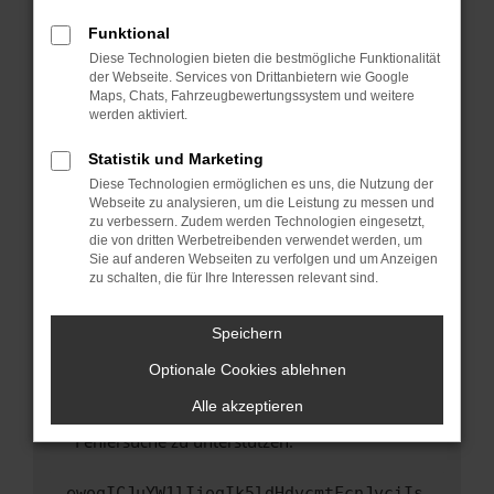
anderen Browser oder in einem privaten
Fenster?
Funktional
Starte dein Gerät neu.
Diese Technologien bieten die bestmögliche Funktionalität
der Webseite. Services von Drittanbietern wie Google
Das kann manchmal helfen, vorübergehende
Maps, Chats, Fahrzeugbewertungssystem und weitere
Probleme zu beheben.
werden aktiviert.
Stelle sicher, dass dein Browser und dein
Statistik und Marketing
Betriebssystem auf dem neuesten Stand
Diese Technologien ermöglichen es uns, die Nutzung der
sind.
Webseite zu analysieren, um die Leistung zu messen und
Veraltete Software birgt nicht nur ein
zu verbessern. Zudem werden Technologien eingesetzt,
Sicherheitsrisiko, sondern kann auch dazu
die von dritten Werbetreibenden verwendet werden, um
führen, dass bestimmte Funktionen nicht mehr
Sie auf anderen Webseiten zu verfolgen und um Anzeigen
zu schalten, die für Ihre Interessen relevant sind.
unterstützt werden.
Wende dich an den Webseitenbetreiber.
Speichern
Wenn du alle oben genannten Schritte versucht
hast, kontaktiere uns bitte. Wir werden
Optionale Cookies ablehnen
versuchen, das Problem zu beheben. Du kannst
Alle akzeptieren
uns diesen Text schicken, um uns bei der
Fehlersuche zu unterstützen:
ewogICJuYW1lIjogIk5ldHdvcmtFcnJvciIs