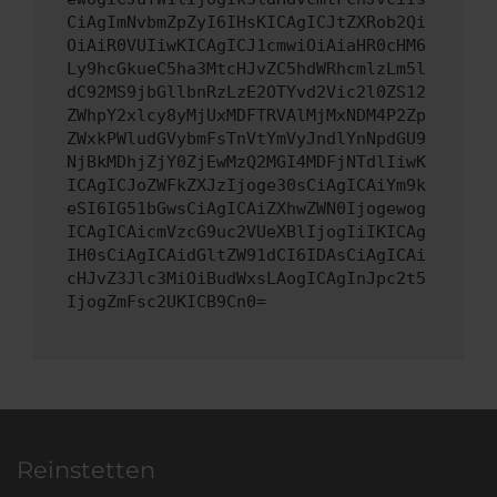
CiAgImNvbmZpZyI6IHsKICAgICJtZXRob2Qi
OiAiR0VUIiwKICAgICJ1cmwiOiAiaHR0cHM6
Ly9hcGkueC5ha3MtcHJvZC5hdWRhcmlzLm5l
dC92MS9jbGllbnRzLzE2OTYvd2Vic2l0ZS12
ZWhpY2xlcy8yMjUxMDFTRVAlMjMxNDM4P2Zp
ZWxkPWludGVybmFsTnVtYmVyJndlYnNpdGU9
NjBkMDhjZjY0ZjEwMzQ2MGI4MDFjNTdlIiwK
ICAgICJoZWFkZXJzIjoge30sCiAgICAiYm9k
eSI6IG51bGwsCiAgICAiZXhwZWN0Ijogewog
ICAgICAicmVzcG9uc2VUeXBlIjogIiIKICAg
IH0sCiAgICAidGltZW91dCI6IDAsCiAgICAi
cHJvZ3Jlc3MiOiBudWxsLAogICAgInJpc2t5
IjogZmFsc2UKICB9Cn0=
Reinstetten