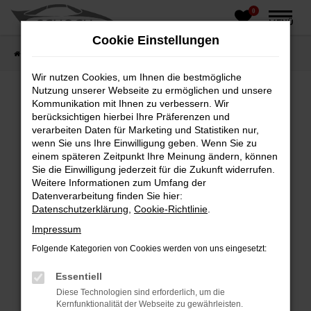
0
Zum
MENÜ
Hauptinhalt
Cookie Einstellungen
springen
Startseite
Fahrzeughandel
Fahrzeugbörse
Wir nutzen Cookies, um Ihnen die bestmögliche
Nutzung unserer Webseite zu ermöglichen und unsere
Kommunikation mit Ihnen zu verbessern. Wir
berücksichtigen hierbei Ihre Präferenzen und
Fehler: Network Error
verarbeiten Daten für Marketing und Statistiken nur,
wenn Sie uns Ihre Einwilligung geben. Wenn Sie zu
Beim Laden ist ein Fehler aufgetreten.
einem späteren Zeitpunkt Ihre Meinung ändern, können
Hier sind ein paar Tipps, die dir helfen können:
Sie die Einwilligung jederzeit für die Zukunft widerrufen.
Weitere Informationen zum Umfang der
Überprüfe deine Firewall und deine
Datenverarbeitung finden Sie hier:
Internetverbindung.
Datenschutzerklärung
,
Cookie-Richtlinie
.
Laden andere Webseiten, zum Beispiel deine
Impressum
Suchmaschine?
Folgende Kategorien von Cookies werden von uns eingesetzt:
Prüfe deine Browsererweiterungen.
Manche Erweiterungen, wie Werbeblocker,
Essentiell
können das Laden bestimmter Seiten
Diese Technologien sind erforderlich, um die
verhindern. Funktioniert die Seite in einem
Kernfunktionalität der Webseite zu gewährleisten.