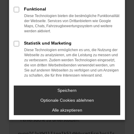
anderen Browser oder in einem privaten
Fenster?
Funktional
Starte dein Gerät neu.
Diese Technologien bieten die bestmögliche Funktionalität
der Webseite. Services von Drittanbietern wie Google
Das kann manchmal helfen, vorübergehende
Maps, Chats, Fahrzeugbewertungssystem und weitere
Probleme zu beheben.
werden aktiviert.
Stelle sicher, dass dein Browser und dein
Statistik und Marketing
Betriebssystem auf dem neuesten Stand
Diese Technologien ermöglichen es uns, die Nutzung der
sind.
Webseite zu analysieren, um die Leistung zu messen und
Veraltete Software birgt nicht nur ein
zu verbessern. Zudem werden Technologien eingesetzt,
Sicherheitsrisiko, sondern kann auch dazu
die von dritten Werbetreibenden verwendet werden, um
führen, dass bestimmte Funktionen nicht mehr
Sie auf anderen Webseiten zu verfolgen und um Anzeigen
zu schalten, die für Ihre Interessen relevant sind.
unterstützt werden.
Wende dich an den Webseitenbetreiber.
Speichern
Wenn du alle oben genannten Schritte versucht
hast, kontaktiere uns bitte. Wir werden
Optionale Cookies ablehnen
versuchen, das Problem zu beheben. Du kannst
Alle akzeptieren
uns diesen Text schicken, um uns bei der
Fehlersuche zu unterstützen:
ewogICJuYW1lIjogIk5ldHdvcmtFcnJvciIs