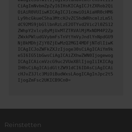
CiAgImNvbmZpZyI6IHsKICAgICJtZXRob2Qi
OiAiR0VUIiwKICAgICJ1cmwiOiAiaHR0cHM6
Ly9hcGkueC5ha3MtcHJvZC5hdWRhcmlzLm5l
dC92MS9jbGllbnRzLzE2OTYvd2Vic2l0ZS12
ZWhpY2xlcy8yMjUxMTZTRVAlMjMxNDM4P2Zp
ZWxkPWludGVybmFsTnVtYmVyJndlYnNpdGU9
NjBkMDhjZjY0ZjEwMzQ2MGI4MDFjNTdlIiwK
ICAgICJoZWFkZXJzIjoge30sCiAgICAiYm9k
eSI6IG51bGwsCiAgICAiZXhwZWN0Ijogewog
ICAgICAicmVzcG9uc2VUeXBlIjogIiIKICAg
IH0sCiAgICAidGltZW91dCI6IDAsCiAgICAi
cHJvZ3Jlc3MiOiBudWxsLAogICAgInJpc2t5
IjogZmFsc2UKICB9Cn0=
Reinstetten