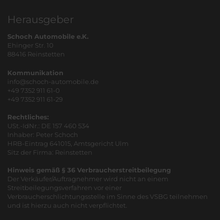
Herausgeber
Schoch Automobile e.K.
Ehinger Str. 10
88416 Reinstetten
Kommunikation
info@schoch-automobile.de
+49 7352 911 61-0
+49 7352 911 61-29
Rechtliches:
USt.-IdNr.: DE 157 460 534
Inhaber: Peter Schoch
HRB-Eintrag 641015, Amtsgericht Ulm
Sitz der Firma: Reinstetten
Hinweis gemäß § 36 Verbraucherstreitbeilegung
Der Verkäufer/Auftragnehmer wird nicht an einem
Streitbeilegungsverfahren vor einer
Verbraucherschlichtungsstelle im Sinne des VSBG teilnehmen
und ist hierzu auch nicht verpflichtet.