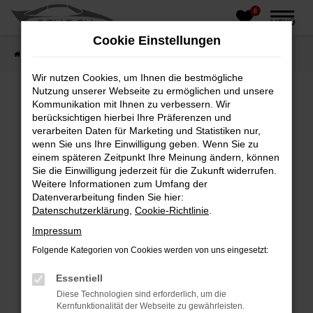
0
Zum
MENÜ
Hauptinhalt
Cookie Einstellungen
springen
Startseite
Fahrzeughandel
Fahrzeugbörse
Wir nutzen Cookies, um Ihnen die bestmögliche
Nutzung unserer Webseite zu ermöglichen und unsere
Kommunikation mit Ihnen zu verbessern. Wir
berücksichtigen hierbei Ihre Präferenzen und
Fehler: Network Error
verarbeiten Daten für Marketing und Statistiken nur,
wenn Sie uns Ihre Einwilligung geben. Wenn Sie zu
Beim Laden ist ein Fehler aufgetreten.
einem späteren Zeitpunkt Ihre Meinung ändern, können
Hier sind ein paar Tipps, die dir helfen können:
Sie die Einwilligung jederzeit für die Zukunft widerrufen.
Weitere Informationen zum Umfang der
Überprüfe deine Firewall und deine
Datenverarbeitung finden Sie hier:
Internetverbindung.
Datenschutzerklärung
,
Cookie-Richtlinie
.
Laden andere Webseiten, zum Beispiel deine
Impressum
Suchmaschine?
Folgende Kategorien von Cookies werden von uns eingesetzt:
Prüfe deine Browsererweiterungen.
Manche Erweiterungen, wie Werbeblocker,
Essentiell
können das Laden bestimmter Seiten
Diese Technologien sind erforderlich, um die
verhindern. Funktioniert die Seite in einem
Kernfunktionalität der Webseite zu gewährleisten.