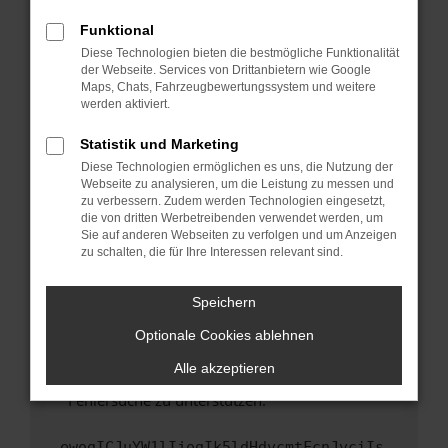
anderen Browser oder in einem privaten
Fenster?
Funktional
Starte dein Gerät neu.
Diese Technologien bieten die bestmögliche Funktionalität
der Webseite. Services von Drittanbietern wie Google
Das kann manchmal helfen, vorübergehende
Maps, Chats, Fahrzeugbewertungssystem und weitere
Probleme zu beheben.
werden aktiviert.
Stelle sicher, dass dein Browser und dein
Statistik und Marketing
Betriebssystem auf dem neuesten Stand
Diese Technologien ermöglichen es uns, die Nutzung der
sind.
Webseite zu analysieren, um die Leistung zu messen und
Veraltete Software birgt nicht nur ein
zu verbessern. Zudem werden Technologien eingesetzt,
Sicherheitsrisiko, sondern kann auch dazu
die von dritten Werbetreibenden verwendet werden, um
führen, dass bestimmte Funktionen nicht mehr
Sie auf anderen Webseiten zu verfolgen und um Anzeigen
zu schalten, die für Ihre Interessen relevant sind.
unterstützt werden.
Wende dich an den Webseitenbetreiber.
Speichern
Wenn du alle oben genannten Schritte versucht
hast, kontaktiere uns bitte. Wir werden
Optionale Cookies ablehnen
versuchen, das Problem zu beheben. Du kannst
Alle akzeptieren
uns diesen Text schicken, um uns bei der
Fehlersuche zu unterstützen:
ewogICJuYW1lIjogIk5ldHdvcmtFcnJvciIs