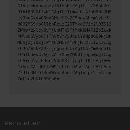
CiAgImNvbmZpZyI6IHsKICAgICJtZXRob2Qi
OiAiR0VUIiwKICAgICJ1cmwiOiAiaHR0cHM6
Ly9hcGkueC5ha3MtcHJvZC5hdWRhcmlzLm5l
dC92MS9jbGllbnRzLzE2OTYvd2Vic2l0ZS12
ZWhpY2xlcy8yMjUxMTklMjMxNDM4P2ZpZWxk
PWludGVybmFsTnVtYmVyJndlYnNpdGU9NjBk
MDhjZjY0ZjEwMzQ2MGI4MDFjNTdlIiwKICAg
ICJoZWFkZXJzIjoge30sCiAgICAiYm9keSI6
IG51bGwsCiAgICAiZXhwZWN0IjogewogICAg
ICAicmVzcG9uc2VUeXBlIjogIiIKICAgIH0s
CiAgICAidGltZW91dCI6IDAsCiAgICAicHJv
Z3Jlc3MiOiBudWxsLAogICAgInJpc2t5Ijog
ZmFsc2UKICB9Cn0=
Reinstetten