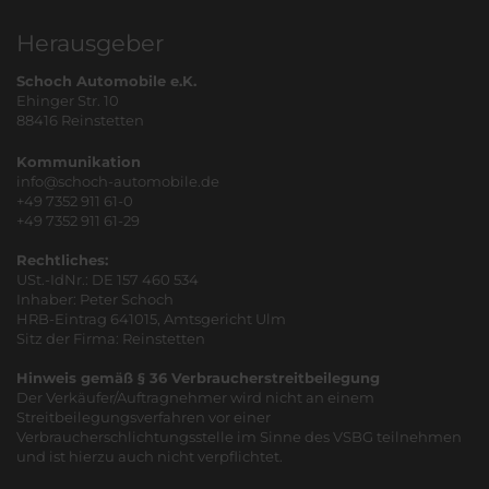
Herausgeber
Schoch Automobile e.K.
Ehinger Str. 10
88416 Reinstetten
Kommunikation
info@schoch-automobile.de
+49 7352 911 61-0
+49 7352 911 61-29
Rechtliches:
USt.-IdNr.: DE 157 460 534
Inhaber: Peter Schoch
HRB-Eintrag 641015, Amtsgericht Ulm
Sitz der Firma: Reinstetten
Hinweis gemäß § 36 Verbraucherstreitbeilegung
Der Verkäufer/Auftragnehmer wird nicht an einem
Streitbeilegungsverfahren vor einer
Verbraucherschlichtungsstelle im Sinne des VSBG teilnehmen
und ist hierzu auch nicht verpflichtet.