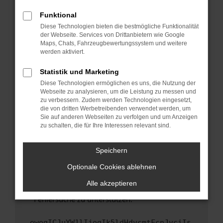
anderen Browser oder in einem privaten
Fenster?
Funktional
Starte dein Gerät neu.
Diese Technologien bieten die bestmögliche Funktionalität
der Webseite. Services von Drittanbietern wie Google
Das kann manchmal helfen, vorübergehende
Maps, Chats, Fahrzeugbewertungssystem und weitere
Probleme zu beheben.
werden aktiviert.
Stelle sicher, dass dein Browser und dein
Statistik und Marketing
Betriebssystem auf dem neuesten Stand
Diese Technologien ermöglichen es uns, die Nutzung der
sind.
Webseite zu analysieren, um die Leistung zu messen und
Veraltete Software birgt nicht nur ein
zu verbessern. Zudem werden Technologien eingesetzt,
Sicherheitsrisiko, sondern kann auch dazu
die von dritten Werbetreibenden verwendet werden, um
führen, dass bestimmte Funktionen nicht mehr
Sie auf anderen Webseiten zu verfolgen und um Anzeigen
zu schalten, die für Ihre Interessen relevant sind.
unterstützt werden.
Wende dich an den Webseitenbetreiber.
Speichern
Wenn du alle oben genannten Schritte versucht
hast, kontaktiere uns bitte. Wir werden
Optionale Cookies ablehnen
versuchen, das Problem zu beheben. Du kannst
Alle akzeptieren
uns diesen Text schicken, um uns bei der
Fehlersuche zu unterstützen:
ewogICJuYW1lIjogIk5ldHdvcmtFcnJvciIs