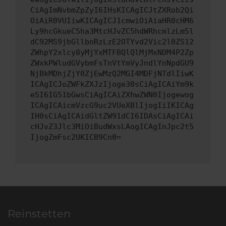
CiAgImNvbmZpZyI6IHsKICAgICJtZXRob2Qi
OiAiR0VUIiwKICAgICJ1cmwiOiAiaHR0cHM6
Ly9hcGkueC5ha3MtcHJvZC5hdWRhcmlzLm5l
dC92MS9jbGllbnRzLzE2OTYvd2Vic2l0ZS12
ZWhpY2xlcy8yMjYxMTFBQlQlMjMxNDM4P2Zp
ZWxkPWludGVybmFsTnVtYmVyJndlYnNpdGU9
NjBkMDhjZjY0ZjEwMzQ2MGI4MDFjNTdlIiwK
ICAgICJoZWFkZXJzIjoge30sCiAgICAiYm9k
eSI6IG51bGwsCiAgICAiZXhwZWN0Ijogewog
ICAgICAicmVzcG9uc2VUeXBlIjogIiIKICAg
IH0sCiAgICAidGltZW91dCI6IDAsCiAgICAi
cHJvZ3Jlc3MiOiBudWxsLAogICAgInJpc2t5
IjogZmFsc2UKICB9Cn0=
Reinstetten