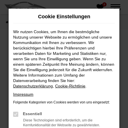
0
Zum
MENÜ
Hauptinhalt
Cookie Einstellungen
springen
Startseite
Fahrzeughandel
Fahrzeugbörse
Wir nutzen Cookies, um Ihnen die bestmögliche
Nutzung unserer Webseite zu ermöglichen und unsere
Kommunikation mit Ihnen zu verbessern. Wir
berücksichtigen hierbei Ihre Präferenzen und
Fehler: Network Error
verarbeiten Daten für Marketing und Statistiken nur,
wenn Sie uns Ihre Einwilligung geben. Wenn Sie zu
Beim Laden ist ein Fehler aufgetreten.
einem späteren Zeitpunkt Ihre Meinung ändern, können
Hier sind ein paar Tipps, die dir helfen können:
Sie die Einwilligung jederzeit für die Zukunft widerrufen.
Weitere Informationen zum Umfang der
Überprüfe deine Firewall und deine
Datenverarbeitung finden Sie hier:
Internetverbindung.
Datenschutzerklärung
,
Cookie-Richtlinie
.
Laden andere Webseiten, zum Beispiel deine
Impressum
Suchmaschine?
Folgende Kategorien von Cookies werden von uns eingesetzt:
Prüfe deine Browsererweiterungen.
Manche Erweiterungen, wie Werbeblocker,
Essentiell
können das Laden bestimmter Seiten
Diese Technologien sind erforderlich, um die
verhindern. Funktioniert die Seite in einem
Kernfunktionalität der Webseite zu gewährleisten.