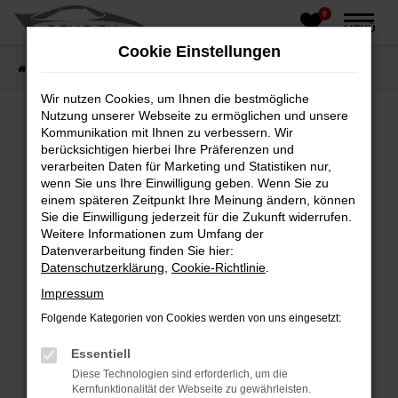
0
Zum
MENÜ
Hauptinhalt
Cookie Einstellungen
springen
Startseite
Fahrzeughandel
Fahrzeugbörse
Wir nutzen Cookies, um Ihnen die bestmögliche
Nutzung unserer Webseite zu ermöglichen und unsere
Kommunikation mit Ihnen zu verbessern. Wir
berücksichtigen hierbei Ihre Präferenzen und
Fehler: Network Error
verarbeiten Daten für Marketing und Statistiken nur,
wenn Sie uns Ihre Einwilligung geben. Wenn Sie zu
Beim Laden ist ein Fehler aufgetreten.
einem späteren Zeitpunkt Ihre Meinung ändern, können
Hier sind ein paar Tipps, die dir helfen können:
Sie die Einwilligung jederzeit für die Zukunft widerrufen.
Weitere Informationen zum Umfang der
Überprüfe deine Firewall und deine
Datenverarbeitung finden Sie hier:
Internetverbindung.
Datenschutzerklärung
,
Cookie-Richtlinie
.
Laden andere Webseiten, zum Beispiel deine
Impressum
Suchmaschine?
Folgende Kategorien von Cookies werden von uns eingesetzt:
Prüfe deine Browsererweiterungen.
Manche Erweiterungen, wie Werbeblocker,
Essentiell
können das Laden bestimmter Seiten
Diese Technologien sind erforderlich, um die
verhindern. Funktioniert die Seite in einem
Kernfunktionalität der Webseite zu gewährleisten.