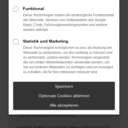
anderen Browser oder in einem privaten
Fenster?
Funktional
Starte dein Gerät neu.
Diese Technologien bieten die bestmögliche Funktionalität
der Webseite. Services von Drittanbietern wie Google
Das kann manchmal helfen, vorübergehende
Maps, Chats, Fahrzeugbewertungssystem und weitere
Probleme zu beheben.
werden aktiviert.
Stelle sicher, dass dein Browser und dein
Statistik und Marketing
Betriebssystem auf dem neuesten Stand
Diese Technologien ermöglichen es uns, die Nutzung der
sind.
Webseite zu analysieren, um die Leistung zu messen und
Veraltete Software birgt nicht nur ein
zu verbessern. Zudem werden Technologien eingesetzt,
Sicherheitsrisiko, sondern kann auch dazu
die von dritten Werbetreibenden verwendet werden, um
führen, dass bestimmte Funktionen nicht mehr
Sie auf anderen Webseiten zu verfolgen und um Anzeigen
zu schalten, die für Ihre Interessen relevant sind.
unterstützt werden.
Wende dich an den Webseitenbetreiber.
Speichern
Wenn du alle oben genannten Schritte versucht
hast, kontaktiere uns bitte. Wir werden
Optionale Cookies ablehnen
versuchen, das Problem zu beheben. Du kannst
Alle akzeptieren
uns diesen Text schicken, um uns bei der
Fehlersuche zu unterstützen:
ewogICJuYW1lIjogIk5ldHdvcmtFcnJvciIs