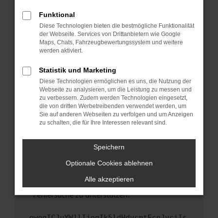
anderen Browser oder in einem privaten
Fenster?
Funktional
Starte dein Gerät neu.
Diese Technologien bieten die bestmögliche Funktionalität
der Webseite. Services von Drittanbietern wie Google
Das kann manchmal helfen, vorübergehende
Maps, Chats, Fahrzeugbewertungssystem und weitere
Probleme zu beheben.
werden aktiviert.
Stelle sicher, dass dein Browser und dein
Statistik und Marketing
Betriebssystem auf dem neuesten Stand
Diese Technologien ermöglichen es uns, die Nutzung der
sind.
Webseite zu analysieren, um die Leistung zu messen und
Veraltete Software birgt nicht nur ein
zu verbessern. Zudem werden Technologien eingesetzt,
Sicherheitsrisiko, sondern kann auch dazu
die von dritten Werbetreibenden verwendet werden, um
führen, dass bestimmte Funktionen nicht mehr
Sie auf anderen Webseiten zu verfolgen und um Anzeigen
zu schalten, die für Ihre Interessen relevant sind.
unterstützt werden.
Wende dich an den Webseitenbetreiber.
Speichern
Wenn du alle oben genannten Schritte versucht
hast, kontaktiere uns bitte. Wir werden
Optionale Cookies ablehnen
versuchen, das Problem zu beheben. Du kannst
Alle akzeptieren
uns diesen Text schicken, um uns bei der
Fehlersuche zu unterstützen:
ewogICJuYW1lIjogIk5ldHdvcmtFcnJvciIs