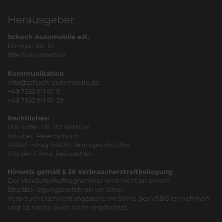
Herausgeber
Schoch Automobile e.K.
Ehinger Str. 10
88416 Reinstetten
Kommunikation
info@schoch-automobile.de
+49 7352 911 61-0
+49 7352 911 61-29
Rechtliches:
USt.-IdNr.: DE 157 460 534
Inhaber: Peter Schoch
HRB-Eintrag 641015, Amtsgericht Ulm
Sitz der Firma: Reinstetten
Hinweis gemäß § 36 Verbraucherstreitbeilegung
Der Verkäufer/Auftragnehmer wird nicht an einem
Streitbeilegungsverfahren vor einer
Verbraucherschlichtungsstelle im Sinne des VSBG teilnehmen
und ist hierzu auch nicht verpflichtet.