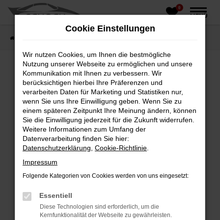
0
Zum
MENÜ
Hauptinhalt
Cookie Einstellungen
springen
Startseite
Fahrzeughandel
Fahrzeugbörse
Wir nutzen Cookies, um Ihnen die bestmögliche
Nutzung unserer Webseite zu ermöglichen und unsere
Kommunikation mit Ihnen zu verbessern. Wir
berücksichtigen hierbei Ihre Präferenzen und
Fehler: Network Error
verarbeiten Daten für Marketing und Statistiken nur,
wenn Sie uns Ihre Einwilligung geben. Wenn Sie zu
Beim Laden ist ein Fehler aufgetreten.
einem späteren Zeitpunkt Ihre Meinung ändern, können
Hier sind ein paar Tipps, die dir helfen können:
Sie die Einwilligung jederzeit für die Zukunft widerrufen.
Weitere Informationen zum Umfang der
Überprüfe deine Firewall und deine
Datenverarbeitung finden Sie hier:
Internetverbindung.
Datenschutzerklärung
,
Cookie-Richtlinie
.
Laden andere Webseiten, zum Beispiel deine
Impressum
Suchmaschine?
Folgende Kategorien von Cookies werden von uns eingesetzt:
Prüfe deine Browsererweiterungen.
Manche Erweiterungen, wie Werbeblocker,
Essentiell
können das Laden bestimmter Seiten
Diese Technologien sind erforderlich, um die
verhindern. Funktioniert die Seite in einem
Kernfunktionalität der Webseite zu gewährleisten.