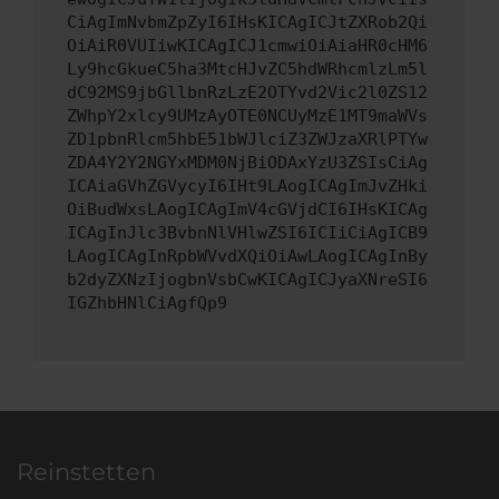
CiAgImNvbmZpZyI6IHsKICAgICJtZXRob2Qi
OiAiR0VUIiwKICAgICJ1cmwiOiAiaHR0cHM6
Ly9hcGkueC5ha3MtcHJvZC5hdWRhcmlzLm5l
dC92MS9jbGllbnRzLzE2OTYvd2Vic2l0ZS12
ZWhpY2xlcy9UMzAyOTE0NCUyMzE1MT9maWVs
ZD1pbnRlcm5hbE51bWJlciZ3ZWJzaXRlPTYw
ZDA4Y2Y2NGYxMDM0NjBiODAxYzU3ZSIsCiAg
ICAiaGVhZGVycyI6IHt9LAogICAgImJvZHki
OiBudWxsLAogICAgImV4cGVjdCI6IHsKICAg
ICAgInJlc3BvbnNlVHlwZSI6ICIiCiAgICB9
LAogICAgInRpbWVvdXQiOiAwLAogICAgInBy
b2dyZXNzIjogbnVsbCwKICAgICJyaXNreSI6
IGZhbHNlCiAgfQp9
Reinstetten