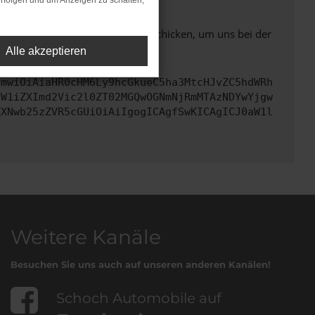
rfolgen und um Anzeigen zu schalten,
ben. Du kannst uns diesen Text schicken, um uns bei der
Alle akzeptieren
cmwiOiAiaHR0cHM6Ly9hcGkueC5ha3MtcHJvZC5hdWRh
dW1iZXImd2Vic2l0ZT02MGQwOGNmNjRmMTAzNDYwYjgw
ZXNwb25zZVR5cGUiOiAiIgogICAgfSwKICAgICJ0aW1l
Weitere Kanäle
Besuchen Sie uns auch auf unseren anderen Kanälen!
Schoch Automobile auf