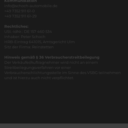
Kommunikation
info@schoch-automobile.de
+49 7352 911 61-0
+49 7352 911 61-29
Rechtliches:
USt.-IdNr.: DE 157 460 534
Inhaber: Peter Schoch
HRB-Eintrag 641015, Amtsgericht Ulm
Sitz der Firma: Reinstetten
Hinweis gemäß § 36 Verbraucherstreitbeilegung
Der Verkäufer/Auftragnehmer wird nicht an einem
Streitbeilegungsverfahren vor einer
Verbraucherschlichtungsstelle im Sinne des VSBG teilnehmen
und ist hierzu auch nicht verpflichtet.