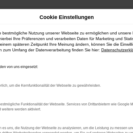
Cookie Einstellungen
ie bestmögliche Nutzung unserer Webseite zu ermöglichen und unsere
hierbei Ihre Präferenzen und verarbeiten Daten für Marketing und Stati
einem späteren Zeitpunkt Ihre Meinung ändern, können Sie die Einwillig
en zum Umfang der Datenverarbeitung finden Sie hier:
Datenschutzerkl
en von uns eingesetzt:
indung.
hine?
rlich, um die Kernfunktionalität der Webseite zu gewährleisten.
aden bestimmter Seiten verhindern. Funktioniert die Seite in e
estmögliche Funktionalität der Webseite. Services von Drittanbietern wie Google 
eitere werden aktiviert.
 zu beheben.
bssystem auf dem neuesten Stand sind.
 es uns, die Nutzung der Webseite zu analysieren, um die Leistung zu messen u
ko, sondern kann auch dazu führen, dass bestimmte Funktionen nic