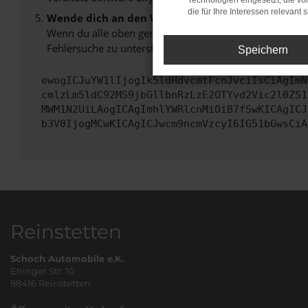
Technologien eingesetzt, die v
die für Ihre Interessen relevant s
Wende dich an den Webseitenbetreiber.
Wenn du alle oben genannten Schritte versucht hast, k
Fehlersuche zu unterstützen:
Speichern
ewogICJuYW1lIjogIk5ldHdvcmtFcnJvciIsCiAgImN
cmlzLm5ldC92MS9jbGllbnRzLzE2OTYvd2Vic2l0ZS1
MWM1N2UiLAogICAgImhlYWRlcnMiOiB7fSwKICAgICJ
b3V0IjogMCwKICAgICJwcm9ncmVzcyI6IG51bGwsCiA
Reinstetten
Schoch Automobile e.K.
Ehinger Str. 10
88416 Reinstetten