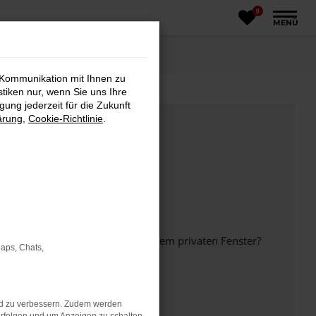
0
MENÜ
 Kommunikation mit Ihnen zu
stiken nur, wenn Sie uns Ihre
ung jederzeit für die Zukunft
ärung
,
Cookie-Richtlinie
.
inem anderen Browser oder in einem privaten Fenster?
Maps, Chats,
nd zu verbessern. Zudem werden
ht mehr unterstützt werden.