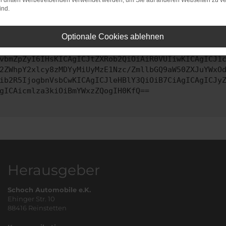
on dritten Werbetreibenden verwendet werden, um Sie auf anderen Webseiten zu ve
ind.
ontaktiere uns bitte. Wir werden versuchen, das Problem zu behe
Optionale Cookies ablehnen
vbmZpZyI6IHsKICAgICJtZXRob2QiOiAiR0VUIiwKICAgICJ1
2ZWhpY2xlcy8zMDYyMiUyMzE1Nzc/ZmllbGQ9aW50ZXJuYWxO
ib2R5IjogbnVsbCwKICAgICJleHBlY3QiOiB7CiAgICAgICJy
gICAicmlza3kiOiBmYWxzZQogIH0KfQ==
Herausgeber
Schoch Automobile e.K.
Ehinger Str. 10
88416 Reinstetten