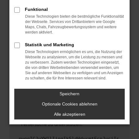
anderen Browser oder in einem privaten
Fenster?
Funktional
Starte dein Gerät neu.
Diese Technologien bieten die bestmögliche Funktionalität
der Webseite. Services von Drittanbietern wie Google
Das kann manchmal helfen, vorübergehende
Maps, Chats, Fahrzeugbewertungssystem und weitere
Probleme zu beheben.
werden aktiviert.
Stelle sicher, dass dein Browser und dein
Statistik und Marketing
Betriebssystem auf dem neuesten Stand
Diese Technologien ermöglichen es uns, die Nutzung der
sind.
Webseite zu analysieren, um die Leistung zu messen und
Veraltete Software birgt nicht nur ein
zu verbessern. Zudem werden Technologien eingesetzt,
Sicherheitsrisiko, sondern kann auch dazu
die von dritten Werbetreibenden verwendet werden, um
führen, dass bestimmte Funktionen nicht mehr
Sie auf anderen Webseiten zu verfolgen und um Anzeigen
zu schalten, die für Ihre Interessen relevant sind.
unterstützt werden.
Wende dich an den Webseitenbetreiber.
Speichern
Wenn du alle oben genannten Schritte versucht
hast, kontaktiere uns bitte. Wir werden
Optionale Cookies ablehnen
versuchen, das Problem zu beheben. Du kannst
Alle akzeptieren
uns diesen Text schicken, um uns bei der
Fehlersuche zu unterstützen:
ewogICJuYW1lIjogIk5ldHdvcmtFcnJvciIs