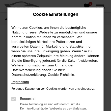
0
Zum
MENÜ
Hauptinhalt
Cookie Einstellungen
springen
Startseite
Fahrzeughandel
Fahrzeugbörse
Wir nutzen Cookies, um Ihnen die bestmögliche
Nutzung unserer Webseite zu ermöglichen und unsere
Kommunikation mit Ihnen zu verbessern. Wir
berücksichtigen hierbei Ihre Präferenzen und
Fehler: Network Error
verarbeiten Daten für Marketing und Statistiken nur,
wenn Sie uns Ihre Einwilligung geben. Wenn Sie zu
Beim Laden ist ein Fehler aufgetreten.
einem späteren Zeitpunkt Ihre Meinung ändern, können
Hier sind ein paar Tipps, die dir helfen können:
Sie die Einwilligung jederzeit für die Zukunft widerrufen.
Weitere Informationen zum Umfang der
Überprüfe deine Firewall und deine
Datenverarbeitung finden Sie hier:
Internetverbindung.
Datenschutzerklärung
,
Cookie-Richtlinie
.
Laden andere Webseiten, zum Beispiel deine
Impressum
Suchmaschine?
Folgende Kategorien von Cookies werden von uns eingesetzt:
Prüfe deine Browsererweiterungen.
Manche Erweiterungen, wie Werbeblocker,
Essentiell
können das Laden bestimmter Seiten
Diese Technologien sind erforderlich, um die
verhindern. Funktioniert die Seite in einem
Kernfunktionalität der Webseite zu gewährleisten.