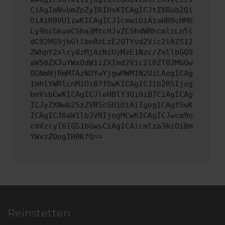
CiAgImNvbmZpZyI6IHsKICAgICJtZXRob2Qi
OiAiR0VUIiwKICAgICJ1cmwiOiAiaHR0cHM6
Ly9hcGkueC5ha3MtcHJvZC5hdWRhcmlzLm5l
dC92MS9jbGllbnRzLzE2OTYvd2Vic2l0ZS12
ZWhpY2xlcy8zMjAzNiUyMzE1Nzc/ZmllbGQ9
aW50ZXJuYWxOdW1iZXImd2Vic2l0ZT02MGQw
OGNmNjRmMTAzNDYwYjgwMWM1N2UiLAogICAg
ImhlYWRlcnMiOiB7fSwKICAgICJib2R5Ijog
bnVsbCwKICAgICJleHBlY3QiOiB7CiAgICAg
ICJyZXNwb25zZVR5cGUiOiAiIgogICAgfSwK
ICAgICJ0aW1lb3V0IjogMCwKICAgICJwcm9n
cmVzcyI6IG51bGwsCiAgICAicmlza3kiOiBm
YWxzZQogIH0KfQ==
Reinstetten