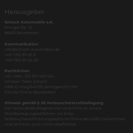
Herausgeber
Schoch Automobile e.K.
Ehinger Str. 10
88416 Reinstetten
Kommunikation
info@schoch-automobile.de
+49 7352 911 61-0
+49 7352 911 61-29
Rechtliches:
USt.-IdNr.: DE 157 460 534
Inhaber: Peter Schoch
HRB-Eintrag 641015, Amtsgericht Ulm
Sitz der Firma: Reinstetten
Hinweis gemäß § 36 Verbraucherstreitbeilegung
Der Verkäufer/Auftragnehmer wird nicht an einem
Streitbeilegungsverfahren vor einer
Verbraucherschlichtungsstelle im Sinne des VSBG teilnehmen
und ist hierzu auch nicht verpflichtet.