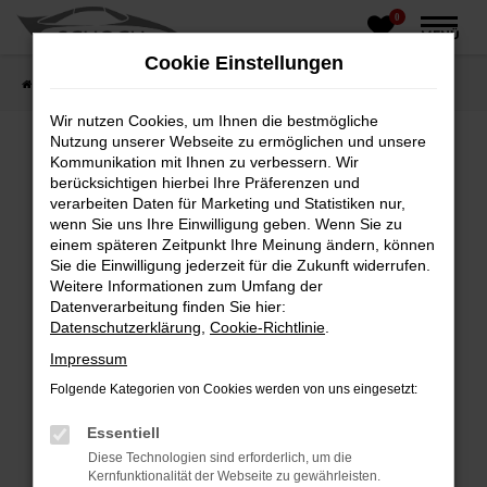
0
Zum
MENÜ
Hauptinhalt
Cookie Einstellungen
springen
Startseite
Fahrzeughandel
Fahrzeugbörse
Wir nutzen Cookies, um Ihnen die bestmögliche
Nutzung unserer Webseite zu ermöglichen und unsere
Kommunikation mit Ihnen zu verbessern. Wir
berücksichtigen hierbei Ihre Präferenzen und
Fehler: Network Error
verarbeiten Daten für Marketing und Statistiken nur,
wenn Sie uns Ihre Einwilligung geben. Wenn Sie zu
Beim Laden ist ein Fehler aufgetreten.
einem späteren Zeitpunkt Ihre Meinung ändern, können
Hier sind ein paar Tipps, die dir helfen können:
Sie die Einwilligung jederzeit für die Zukunft widerrufen.
Weitere Informationen zum Umfang der
Überprüfe deine Firewall und deine
Datenverarbeitung finden Sie hier:
Internetverbindung.
Datenschutzerklärung
,
Cookie-Richtlinie
.
Laden andere Webseiten, zum Beispiel deine
Impressum
Suchmaschine?
Folgende Kategorien von Cookies werden von uns eingesetzt:
Prüfe deine Browsererweiterungen.
Manche Erweiterungen, wie Werbeblocker,
Essentiell
können das Laden bestimmter Seiten
Diese Technologien sind erforderlich, um die
verhindern. Funktioniert die Seite in einem
Kernfunktionalität der Webseite zu gewährleisten.