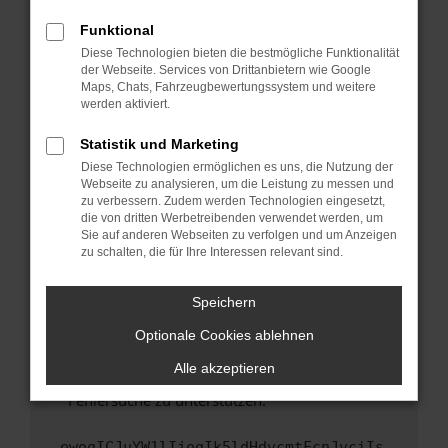
anderen Browser oder in einem privaten
Fenster?
Funktional
Starte dein Gerät neu.
Diese Technologien bieten die bestmögliche Funktionalität
der Webseite. Services von Drittanbietern wie Google
Das kann manchmal helfen, vorübergehende
Maps, Chats, Fahrzeugbewertungssystem und weitere
Probleme zu beheben.
werden aktiviert.
Stelle sicher, dass dein Browser und dein
Statistik und Marketing
Betriebssystem auf dem neuesten Stand
Diese Technologien ermöglichen es uns, die Nutzung der
sind.
Webseite zu analysieren, um die Leistung zu messen und
Veraltete Software birgt nicht nur ein
zu verbessern. Zudem werden Technologien eingesetzt,
Sicherheitsrisiko, sondern kann auch dazu
die von dritten Werbetreibenden verwendet werden, um
führen, dass bestimmte Funktionen nicht mehr
Sie auf anderen Webseiten zu verfolgen und um Anzeigen
zu schalten, die für Ihre Interessen relevant sind.
unterstützt werden.
Wende dich an den Webseitenbetreiber.
Speichern
Wenn du alle oben genannten Schritte versucht
hast, kontaktiere uns bitte. Wir werden
Optionale Cookies ablehnen
versuchen, das Problem zu beheben. Du kannst
Alle akzeptieren
uns diesen Text schicken, um uns bei der
Fehlersuche zu unterstützen:
ewogICJuYW1lIjogIk5ldHdvcmtFcnJvciIs