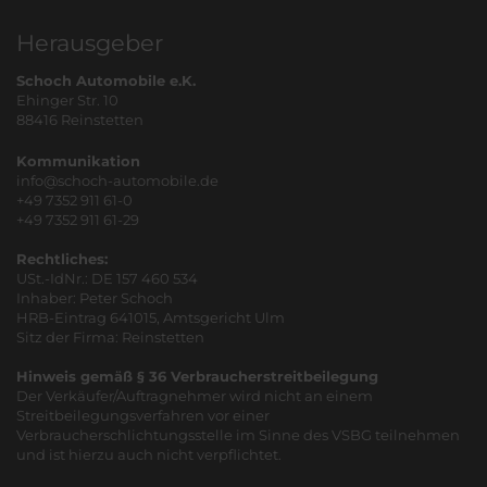
Herausgeber
Schoch Automobile e.K.
Ehinger Str. 10
88416 Reinstetten
Kommunikation
info@schoch-automobile.de
+49 7352 911 61-0
+49 7352 911 61-29
Rechtliches:
USt.-IdNr.: DE 157 460 534
Inhaber: Peter Schoch
HRB-Eintrag 641015, Amtsgericht Ulm
Sitz der Firma: Reinstetten
Hinweis gemäß § 36 Verbraucherstreitbeilegung
Der Verkäufer/Auftragnehmer wird nicht an einem
Streitbeilegungsverfahren vor einer
Verbraucherschlichtungsstelle im Sinne des VSBG teilnehmen
und ist hierzu auch nicht verpflichtet.