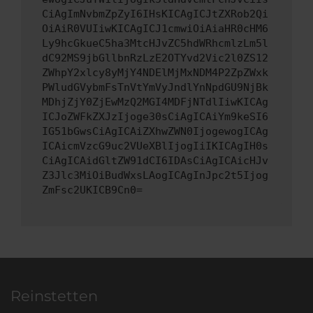
CiAgImNvbmZpZyI6IHsKICAgICJtZXRob2Qi
OiAiR0VUIiwKICAgICJ1cmwiOiAiaHR0cHM6
Ly9hcGkueC5ha3MtcHJvZC5hdWRhcmlzLm5l
dC92MS9jbGllbnRzLzE2OTYvd2Vic2l0ZS12
ZWhpY2xlcy8yMjY4NDElMjMxNDM4P2ZpZWxk
PWludGVybmFsTnVtYmVyJndlYnNpdGU9NjBk
MDhjZjY0ZjEwMzQ2MGI4MDFjNTdlIiwKICAg
ICJoZWFkZXJzIjoge30sCiAgICAiYm9keSI6
IG51bGwsCiAgICAiZXhwZWN0IjogewogICAg
ICAicmVzcG9uc2VUeXBlIjogIiIKICAgIH0s
CiAgICAidGltZW91dCI6IDAsCiAgICAicHJv
Z3Jlc3MiOiBudWxsLAogICAgInJpc2t5Ijog
ZmFsc2UKICB9Cn0=
Reinstetten