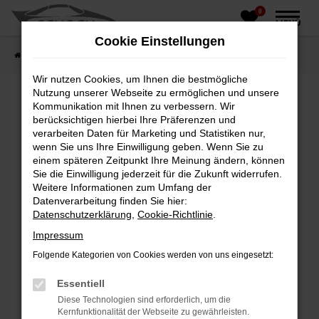
0
Zum
MENÜ
Hauptinhalt
Cookie Einstellungen
springen
Startseite
Fahrzeughandel
Fahrzeugbörse
Wir nutzen Cookies, um Ihnen die bestmögliche
Nutzung unserer Webseite zu ermöglichen und unsere
Kommunikation mit Ihnen zu verbessern. Wir
berücksichtigen hierbei Ihre Präferenzen und
Fehler: Network Error
verarbeiten Daten für Marketing und Statistiken nur,
wenn Sie uns Ihre Einwilligung geben. Wenn Sie zu
Beim Laden ist ein Fehler aufgetreten.
einem späteren Zeitpunkt Ihre Meinung ändern, können
Hier sind ein paar Tipps, die dir helfen können:
Sie die Einwilligung jederzeit für die Zukunft widerrufen.
Weitere Informationen zum Umfang der
Überprüfe deine Firewall und deine
Datenverarbeitung finden Sie hier:
Internetverbindung.
Datenschutzerklärung
,
Cookie-Richtlinie
.
Laden andere Webseiten, zum Beispiel deine
Impressum
Suchmaschine?
Folgende Kategorien von Cookies werden von uns eingesetzt:
Prüfe deine Browsererweiterungen.
Manche Erweiterungen, wie Werbeblocker,
Essentiell
können das Laden bestimmter Seiten
Diese Technologien sind erforderlich, um die
verhindern. Funktioniert die Seite in einem
Kernfunktionalität der Webseite zu gewährleisten.