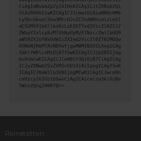
CiAgImNvbmZpZyI6IHsKICAgICJtZXRob2Qi
OiAiR0VUIiwKICAgICJ1cmwiOiAiaHR0cHM6
Ly9hcGkueC5ha3MtcHJvZC5hdWRhcmlzLm5l
dC92MS9jbGllbnRzLzE2OTYvd2Vic2l0ZS12
ZWhpY2xlcy8zMTU5NyUyMzE1Nzc/ZmllbGQ9
aW50ZXJuYWxOdW1iZXImd2Vic2l0ZT02MGQw
OGNmNjRmMTAzNDYwYjgwMWM1N2UiLAogICAg
ImhlYWRlcnMiOiB7fSwKICAgICJib2R5Ijog
bnVsbCwKICAgICJleHBlY3QiOiB7CiAgICAg
ICJyZXNwb25zZVR5cGUiOiAiIgogICAgfSwK
ICAgICJ0aW1lb3V0IjogMCwKICAgICJwcm9n
cmVzcyI6IG51bGwsCiAgICAicmlza3kiOiBm
YWxzZQogIH0KfQ==
Reinstetten