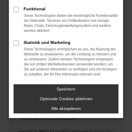
anderen Browser oder in einem privaten
Fenster?
Funktional
Starte dein Gerät neu.
Diese Technologien bieten die bestmögliche Funktionalität
der Webseite. Services von Drittanbietern wie Google
Das kann manchmal helfen, vorübergehende
Maps, Chats, Fahrzeugbewertungssystem und weitere
Probleme zu beheben.
werden aktiviert.
Stelle sicher, dass dein Browser und dein
Statistik und Marketing
Betriebssystem auf dem neuesten Stand
Diese Technologien ermöglichen es uns, die Nutzung der
sind.
Webseite zu analysieren, um die Leistung zu messen und
Veraltete Software birgt nicht nur ein
zu verbessern. Zudem werden Technologien eingesetzt,
Sicherheitsrisiko, sondern kann auch dazu
die von dritten Werbetreibenden verwendet werden, um
führen, dass bestimmte Funktionen nicht mehr
Sie auf anderen Webseiten zu verfolgen und um Anzeigen
zu schalten, die für Ihre Interessen relevant sind.
unterstützt werden.
Wende dich an den Webseitenbetreiber.
Speichern
Wenn du alle oben genannten Schritte versucht
hast, kontaktiere uns bitte. Wir werden
Optionale Cookies ablehnen
versuchen, das Problem zu beheben. Du kannst
Alle akzeptieren
uns diesen Text schicken, um uns bei der
Fehlersuche zu unterstützen:
ewogICJuYW1lIjogIk5ldHdvcmtFcnJvciIs