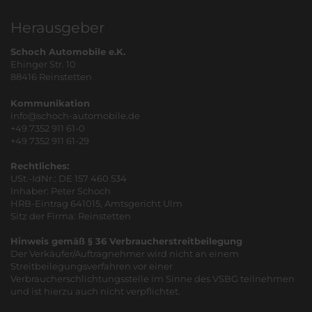
Herausgeber
Schoch Automobile e.K.
Ehinger Str. 10
88416 Reinstetten
Kommunikation
info@schoch-automobile.de
+49 7352 911 61-0
+49 7352 911 61-29
Rechtliches:
USt.-IdNr.: DE 157 460 534
Inhaber: Peter Schoch
HRB-Eintrag 641015, Amtsgericht Ulm
Sitz der Firma: Reinstetten
Hinweis gemäß § 36 Verbraucherstreitbeilegung
Der Verkäufer/Auftragnehmer wird nicht an einem
Streitbeilegungsverfahren vor einer
Verbraucherschlichtungsstelle im Sinne des VSBG teilnehmen
und ist hierzu auch nicht verpflichtet.