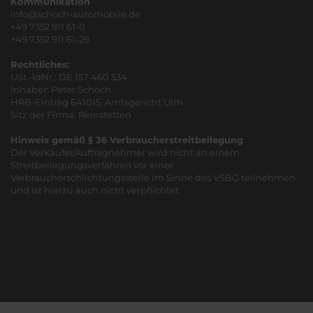
Kommunikation
info@schoch-automobile.de
+49 7352 911 61-0
+49 7352 911 61-29
Rechtliches:
USt.-IdNr.: DE 157 460 534
Inhaber: Peter Schoch
HRB-Eintrag 641015, Amtsgericht Ulm
Sitz der Firma: Reinstetten
Hinweis gemäß § 36 Verbraucherstreitbeilegung
Der Verkäufer/Auftragnehmer wird nicht an einem
Streitbeilegungsverfahren vor einer
Verbraucherschlichtungsstelle im Sinne des VSBG teilnehmen
und ist hierzu auch nicht verpflichtet.