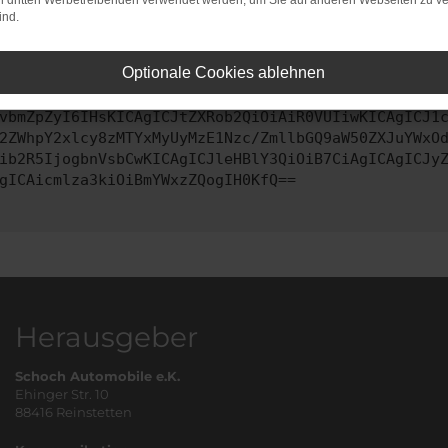
on dritten Werbetreibenden verwendet werden, um Sie auf anderen Webseiten zu ve
ind.
ontaktiere uns bitte. Wir werden versuchen, das Problem zu behe
Optionale Cookies ablehnen
vbmZpZyI6IHsKICAgICJtZXRob2QiOiAiR0VUIiwKICAgICJ1
2ZWhpY2xlcy8zMTYxMyUyMzE1Nzc/ZmllbGQ9aW50ZXJuYWxO
ib2R5IjogbnVsbCwKICAgICJleHBlY3QiOiB7CiAgICAgICJy
gICAicmlza3kiOiBmYWxzZQogIH0KfQ==
Herausgeber
Schoch Automobile e.K.
Ehinger Str. 10
88416 Reinstetten