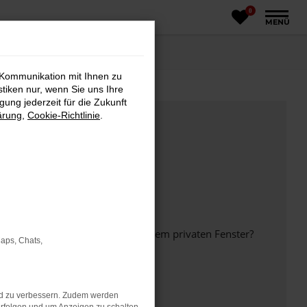
0
MENÜ
 Kommunikation mit Ihnen zu
stiken nur, wenn Sie uns Ihre
ung jederzeit für die Zukunft
ärung
,
Cookie-Richtlinie
.
inem anderen Browser oder in einem privaten Fenster?
Maps, Chats,
nd zu verbessern. Zudem werden
ht mehr unterstützt werden.