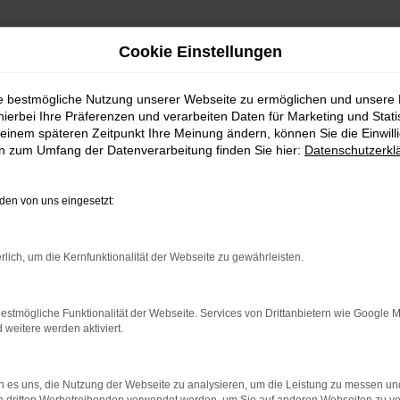
Cookie Einstellungen
ie bestmögliche Nutzung unserer Webseite zu ermöglichen und unsere
hierbei Ihre Präferenzen und verarbeiten Daten für Marketing und Stati
einem späteren Zeitpunkt Ihre Meinung ändern, können Sie die Einwillig
en zum Umfang der Datenverarbeitung finden Sie hier:
Datenschutzerkl
en von uns eingesetzt:
indung.
hine?
rlich, um die Kernfunktionalität der Webseite zu gewährleisten.
aden bestimmter Seiten verhindern. Funktioniert die Seite in e
estmögliche Funktionalität der Webseite. Services von Drittanbietern wie Google 
eitere werden aktiviert.
 zu beheben.
bssystem auf dem neuesten Stand sind.
 es uns, die Nutzung der Webseite zu analysieren, um die Leistung zu messen u
ko, sondern kann auch dazu führen, dass bestimmte Funktionen nic