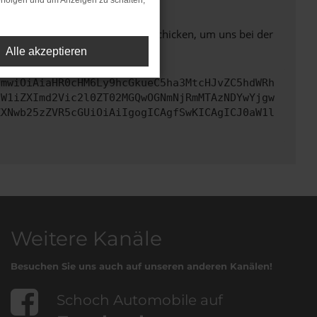
rfolgen und um Anzeigen zu schalten,
ben. Du kannst uns diesen Text schicken, um uns bei der
Alle akzeptieren
cmwiOiAiaHR0cHM6Ly9hcGkueC5ha3MtcHJvZC5hdWRh
dW1iZXImd2Vic2l0ZT02MGQwOGNmNjRmMTAzNDYwYjgw
ZXNwb25zZVR5cGUiOiAiIgogICAgfSwKICAgICJ0aW1l
Weitere Kanäle
Besuchen Sie uns auch auf unseren anderen Kanälen!
Schoch Automobile auf