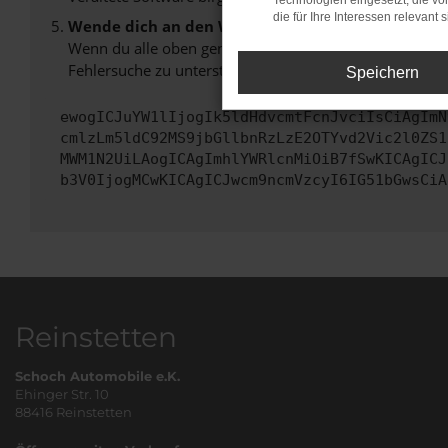
Technologien eingesetzt, die v
die für Ihre Interessen relevant s
Wende dich an den Webseitenbetreiber.
Wenn du alle oben genannten Schritte versucht hast, k
Fehlersuche zu unterstützen:
Speichern
ewogICJuYW1lIjogIk5ldHdvcmtFcnJvciIsCiAgImN
cmlzLm5ldC92MS9jbGllbnRzLzE2OTYvd2Vic2l0ZS1
MWM1N2UiLAogICAgImhlYWRlcnMiOiB7fSwKICAgICJ
b3V0IjogMCwKICAgICJwcm9ncmVzcyI6IG51bGwsCiA
Reinstetten
Schoch Automobile e.K.
Ehinger Str. 10
88416 Reinstetten