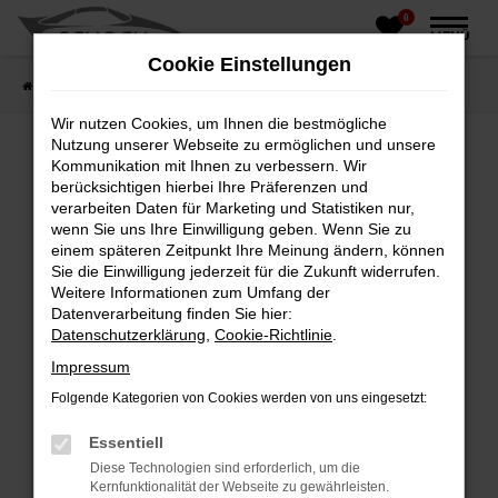
0
Zum
MENÜ
Hauptinhalt
Cookie Einstellungen
springen
Startseite
Fahrzeughandel
Fahrzeugbörse
Wir nutzen Cookies, um Ihnen die bestmögliche
Nutzung unserer Webseite zu ermöglichen und unsere
Kommunikation mit Ihnen zu verbessern. Wir
berücksichtigen hierbei Ihre Präferenzen und
Fehler: Network Error
verarbeiten Daten für Marketing und Statistiken nur,
wenn Sie uns Ihre Einwilligung geben. Wenn Sie zu
Beim Laden ist ein Fehler aufgetreten.
einem späteren Zeitpunkt Ihre Meinung ändern, können
Hier sind ein paar Tipps, die dir helfen können:
Sie die Einwilligung jederzeit für die Zukunft widerrufen.
Weitere Informationen zum Umfang der
Überprüfe deine Firewall und deine
Datenverarbeitung finden Sie hier:
Internetverbindung.
Datenschutzerklärung
,
Cookie-Richtlinie
.
Laden andere Webseiten, zum Beispiel deine
Impressum
Suchmaschine?
Folgende Kategorien von Cookies werden von uns eingesetzt:
Prüfe deine Browsererweiterungen.
Manche Erweiterungen, wie Werbeblocker,
Essentiell
können das Laden bestimmter Seiten
Diese Technologien sind erforderlich, um die
verhindern. Funktioniert die Seite in einem
Kernfunktionalität der Webseite zu gewährleisten.