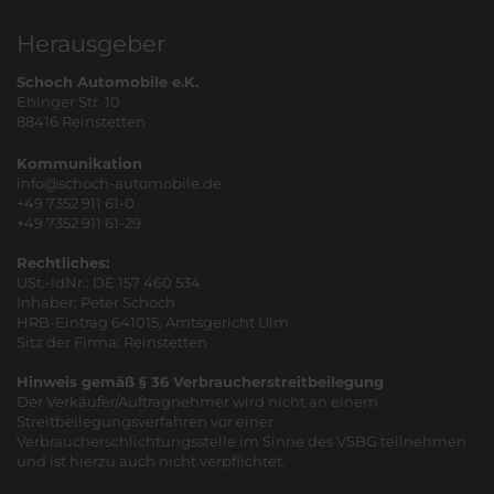
Herausgeber
Schoch Automobile e.K.
Ehinger Str. 10
88416 Reinstetten
Kommunikation
info@schoch-automobile.de
+49 7352 911 61-0
+49 7352 911 61-29
Rechtliches:
USt.-IdNr.: DE 157 460 534
Inhaber: Peter Schoch
HRB-Eintrag 641015, Amtsgericht Ulm
Sitz der Firma: Reinstetten
Hinweis gemäß § 36 Verbraucherstreitbeilegung
Der Verkäufer/Auftragnehmer wird nicht an einem
Streitbeilegungsverfahren vor einer
Verbraucherschlichtungsstelle im Sinne des VSBG teilnehmen
und ist hierzu auch nicht verpflichtet.