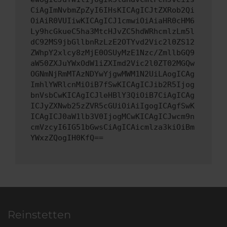
CiAgImNvbmZpZyI6IHsKICAgICJtZXRob2Qi
OiAiR0VUIiwKICAgICJ1cmwiOiAiaHR0cHM6
Ly9hcGkueC5ha3MtcHJvZC5hdWRhcmlzLm5l
dC92MS9jbGllbnRzLzE2OTYvd2Vic2l0ZS12
ZWhpY2xlcy8zMjE0OSUyMzE1Nzc/ZmllbGQ9
aW50ZXJuYWxOdW1iZXImd2Vic2l0ZT02MGQw
OGNmNjRmMTAzNDYwYjgwMWM1N2UiLAogICAg
ImhlYWRlcnMiOiB7fSwKICAgICJib2R5Ijog
bnVsbCwKICAgICJleHBlY3QiOiB7CiAgICAg
ICJyZXNwb25zZVR5cGUiOiAiIgogICAgfSwK
ICAgICJ0aW1lb3V0IjogMCwKICAgICJwcm9n
cmVzcyI6IG51bGwsCiAgICAicmlza3kiOiBm
YWxzZQogIH0KfQ==
Reinstetten