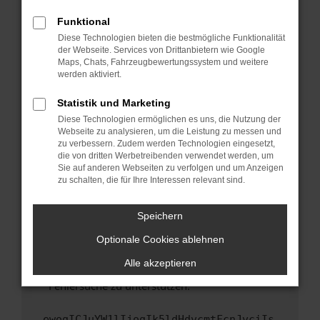
anderen Browser oder in einem privaten
Fenster?
Funktional
Starte dein Gerät neu.
Diese Technologien bieten die bestmögliche Funktionalität
der Webseite. Services von Drittanbietern wie Google
Das kann manchmal helfen, vorübergehende
Maps, Chats, Fahrzeugbewertungssystem und weitere
Probleme zu beheben.
werden aktiviert.
Stelle sicher, dass dein Browser und dein
Statistik und Marketing
Betriebssystem auf dem neuesten Stand
Diese Technologien ermöglichen es uns, die Nutzung der
sind.
Webseite zu analysieren, um die Leistung zu messen und
Veraltete Software birgt nicht nur ein
zu verbessern. Zudem werden Technologien eingesetzt,
Sicherheitsrisiko, sondern kann auch dazu
die von dritten Werbetreibenden verwendet werden, um
führen, dass bestimmte Funktionen nicht mehr
Sie auf anderen Webseiten zu verfolgen und um Anzeigen
zu schalten, die für Ihre Interessen relevant sind.
unterstützt werden.
Wende dich an den Webseitenbetreiber.
Speichern
Wenn du alle oben genannten Schritte versucht
hast, kontaktiere uns bitte. Wir werden
Optionale Cookies ablehnen
versuchen, das Problem zu beheben. Du kannst
Alle akzeptieren
uns diesen Text schicken, um uns bei der
Fehlersuche zu unterstützen:
ewogICJuYW1lIjogIk5ldHdvcmtFcnJvciIs