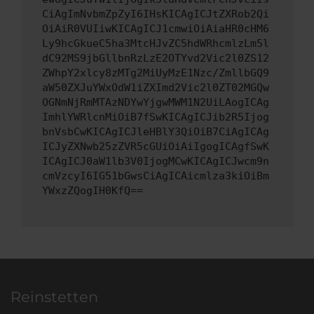
CiAgImNvbmZpZyI6IHsKICAgICJtZXRob2Qi
OiAiR0VUIiwKICAgICJ1cmwiOiAiaHR0cHM6
Ly9hcGkueC5ha3MtcHJvZC5hdWRhcmlzLm5l
dC92MS9jbGllbnRzLzE2OTYvd2Vic2l0ZS12
ZWhpY2xlcy8zMTg2MiUyMzE1Nzc/ZmllbGQ9
aW50ZXJuYWxOdW1iZXImd2Vic2l0ZT02MGQw
OGNmNjRmMTAzNDYwYjgwMWM1N2UiLAogICAg
ImhlYWRlcnMiOiB7fSwKICAgICJib2R5Ijog
bnVsbCwKICAgICJleHBlY3QiOiB7CiAgICAg
ICJyZXNwb25zZVR5cGUiOiAiIgogICAgfSwK
ICAgICJ0aW1lb3V0IjogMCwKICAgICJwcm9n
cmVzcyI6IG51bGwsCiAgICAicmlza3kiOiBm
YWxzZQogIH0KfQ==
Reinstetten