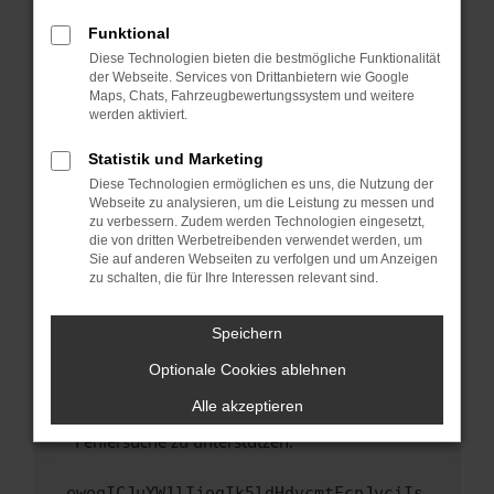
anderen Browser oder in einem privaten
Fenster?
Funktional
Starte dein Gerät neu.
Diese Technologien bieten die bestmögliche Funktionalität
der Webseite. Services von Drittanbietern wie Google
Das kann manchmal helfen, vorübergehende
Maps, Chats, Fahrzeugbewertungssystem und weitere
Probleme zu beheben.
werden aktiviert.
Stelle sicher, dass dein Browser und dein
Statistik und Marketing
Betriebssystem auf dem neuesten Stand
Diese Technologien ermöglichen es uns, die Nutzung der
sind.
Webseite zu analysieren, um die Leistung zu messen und
Veraltete Software birgt nicht nur ein
zu verbessern. Zudem werden Technologien eingesetzt,
Sicherheitsrisiko, sondern kann auch dazu
die von dritten Werbetreibenden verwendet werden, um
führen, dass bestimmte Funktionen nicht mehr
Sie auf anderen Webseiten zu verfolgen und um Anzeigen
zu schalten, die für Ihre Interessen relevant sind.
unterstützt werden.
Wende dich an den Webseitenbetreiber.
Speichern
Wenn du alle oben genannten Schritte versucht
hast, kontaktiere uns bitte. Wir werden
Optionale Cookies ablehnen
versuchen, das Problem zu beheben. Du kannst
Alle akzeptieren
uns diesen Text schicken, um uns bei der
Fehlersuche zu unterstützen:
ewogICJuYW1lIjogIk5ldHdvcmtFcnJvciIs