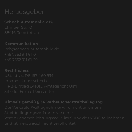
Herausgeber
Schoch Automobile e.K.
Ehinger Str. 10
88416 Reinstetten
Kommunikation
info@schoch-automobile.de
+49 7352 911 61-0
+49 7352 911 61-29
Rechtliches:
USt.-IdNr.: DE 157 460 534
Inhaber: Peter Schoch
HRB-Eintrag 641015, Amtsgericht Ulm
Sitz der Firma: Reinstetten
Hinweis gemäß § 36 Verbraucherstreitbeilegung
Der Verkäufer/Auftragnehmer wird nicht an einem
Streitbeilegungsverfahren vor einer
Verbraucherschlichtungsstelle im Sinne des VSBG teilnehmen
und ist hierzu auch nicht verpflichtet.