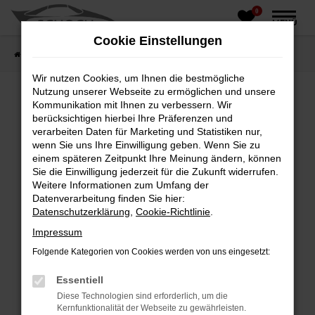
0
Zum
MENÜ
Hauptinhalt
Cookie Einstellungen
springen
Startseite
Fahrzeughandel
Fahrzeugbörse
Wir nutzen Cookies, um Ihnen die bestmögliche
Nutzung unserer Webseite zu ermöglichen und unsere
Kommunikation mit Ihnen zu verbessern. Wir
berücksichtigen hierbei Ihre Präferenzen und
Fehler: Network Error
verarbeiten Daten für Marketing und Statistiken nur,
wenn Sie uns Ihre Einwilligung geben. Wenn Sie zu
Beim Laden ist ein Fehler aufgetreten.
einem späteren Zeitpunkt Ihre Meinung ändern, können
Hier sind ein paar Tipps, die dir helfen können:
Sie die Einwilligung jederzeit für die Zukunft widerrufen.
Weitere Informationen zum Umfang der
Überprüfe deine Firewall und deine
Datenverarbeitung finden Sie hier:
Internetverbindung.
Datenschutzerklärung
,
Cookie-Richtlinie
.
Laden andere Webseiten, zum Beispiel deine
Impressum
Suchmaschine?
Folgende Kategorien von Cookies werden von uns eingesetzt:
Prüfe deine Browsererweiterungen.
Manche Erweiterungen, wie Werbeblocker,
Essentiell
können das Laden bestimmter Seiten
Diese Technologien sind erforderlich, um die
verhindern. Funktioniert die Seite in einem
Kernfunktionalität der Webseite zu gewährleisten.