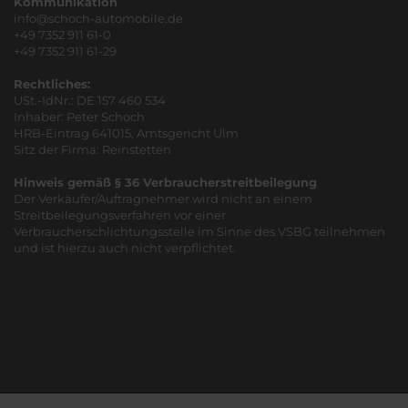
Kommunikation
info@schoch-automobile.de
+49 7352 911 61-0
+49 7352 911 61-29
Rechtliches:
USt.-IdNr.: DE 157 460 534
Inhaber: Peter Schoch
HRB-Eintrag 641015, Amtsgericht Ulm
Sitz der Firma: Reinstetten
Hinweis gemäß § 36 Verbraucherstreitbeilegung
Der Verkäufer/Auftragnehmer wird nicht an einem
Streitbeilegungsverfahren vor einer
Verbraucherschlichtungsstelle im Sinne des VSBG teilnehmen
und ist hierzu auch nicht verpflichtet.