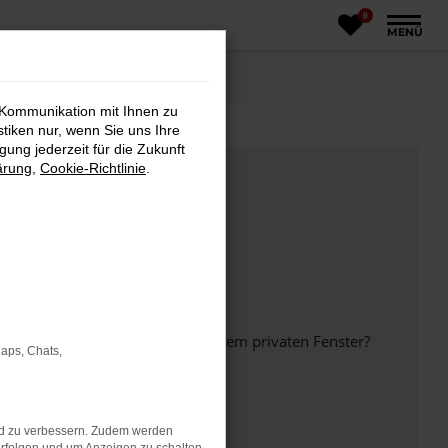
0
MENÜ
 Kommunikation mit Ihnen zu
stiken nur, wenn Sie uns Ihre
ung jederzeit für die Zukunft
ärung
,
Cookie-Richtlinie
.
inem anderen Browser oder in einem privaten Fenster?
Maps, Chats,
nd zu verbessern. Zudem werden
ht mehr unterstützt werden.