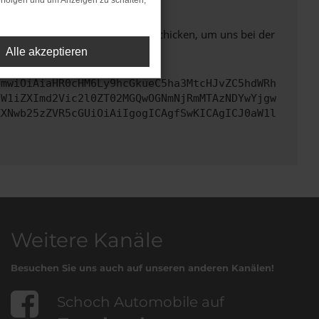
rfolgen und um Anzeigen zu schalten,
ben. Du kannst uns diesen Text schicken, um uns bei der
Alle akzeptieren
cmwiOiAiaHR0cHM6Ly9hcGkueC5ha3MtcHJvZC5hdWRh
dW1iZXImd2Vic2l0ZT02MGQwOGNmNjRmMTAzNDYwYjgw
ZXNwb25zZVR5cGUiOiAiIgogICAgfSwKICAgICJ0aW1l
Weitere Kanäle
Besuchen Sie uns auch auf unseren anderen Kanälen!
Schoch Automobile auf