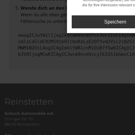
Technologien eingesetzt, die v
die für Ihre Interessen relevant s
Wende dich an den Webseitenbetreiber.
Wenn du alle oben genannten Schritte versucht hast, k
Fehlersuche zu unterstützen:
Speichern
ewogICJuYW1lIjogIk5ldHdvcmtFcnJvciIsCiAgImN
cmlzLm5ldC92MS9jbGllbnRzLzE2OTYvd2Vic2l0ZS1
MWM1N2UiLAogICAgImhlYWRlcnMiOiB7fSwKICAgICJ
b3V0IjogMCwKICAgICJwcm9ncmVzcyI6IG51bGwsCiA
Reinstetten
Schoch Automobile e.K.
Ehinger Str. 10
88416 Reinstetten