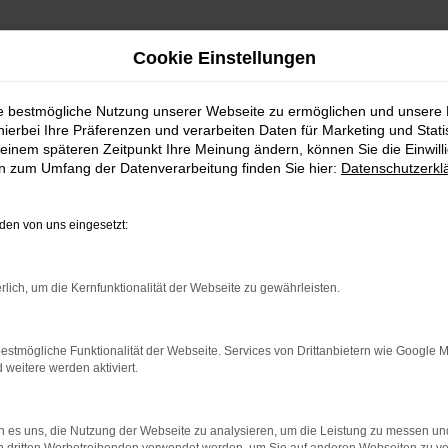
Cookie Einstellungen
ie bestmögliche Nutzung unserer Webseite zu ermöglichen und unsere
hierbei Ihre Präferenzen und verarbeiten Daten für Marketing und Stati
einem späteren Zeitpunkt Ihre Meinung ändern, können Sie die Einwillig
en zum Umfang der Datenverarbeitung finden Sie hier:
Datenschutzerkl
en von uns eingesetzt:
indung.
hine?
rlich, um die Kernfunktionalität der Webseite zu gewährleisten.
aden bestimmter Seiten verhindern. Funktioniert die Seite in e
estmögliche Funktionalität der Webseite. Services von Drittanbietern wie Google 
eitere werden aktiviert.
 zu beheben.
bssystem auf dem neuesten Stand sind.
 es uns, die Nutzung der Webseite zu analysieren, um die Leistung zu messen u
ko, sondern kann auch dazu führen, dass bestimmte Funktionen nic