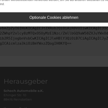
on dritten Werbetreibenden verwendet werden, um Sie auf anderen Webseiten zu ve
ind.
ontaktiere uns bitte. Wir werden versuchen, das Problem zu behe
Optionale Cookies ablehnen
vbmZpZyI6IHsKICAgICJtZXRob2QiOiAiR0VUIiwKICAgICJ1
2ZWhpY2xlcy8zMTQxOSUyMzE1Nzc/ZmllbGQ9aW50ZXJuYWxO
ib2R5IjogbnVsbCwKICAgICJleHBlY3QiOiB7CiAgICAgICJy
gICAicmlza3kiOiBmYWxzZQogIH0KfQ==
Herausgeber
Schoch Automobile e.K.
Ehinger Str. 10
88416 Reinstetten