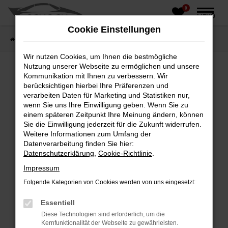
0
Zum
MENÜ
Hauptinhalt
Cookie Einstellungen
springen
Startseite
Fahrzeughandel
Fahrzeugbörse
Wir nutzen Cookies, um Ihnen die bestmögliche
Nutzung unserer Webseite zu ermöglichen und unsere
Kommunikation mit Ihnen zu verbessern. Wir
berücksichtigen hierbei Ihre Präferenzen und
Fehler: Network Error
verarbeiten Daten für Marketing und Statistiken nur,
wenn Sie uns Ihre Einwilligung geben. Wenn Sie zu
Beim Laden ist ein Fehler aufgetreten.
einem späteren Zeitpunkt Ihre Meinung ändern, können
Hier sind ein paar Tipps, die dir helfen können:
Sie die Einwilligung jederzeit für die Zukunft widerrufen.
Weitere Informationen zum Umfang der
Überprüfe deine Firewall und deine
Datenverarbeitung finden Sie hier:
Internetverbindung.
Datenschutzerklärung
,
Cookie-Richtlinie
.
Laden andere Webseiten, zum Beispiel deine
Impressum
Suchmaschine?
Folgende Kategorien von Cookies werden von uns eingesetzt:
Prüfe deine Browsererweiterungen.
Manche Erweiterungen, wie Werbeblocker,
Essentiell
können das Laden bestimmter Seiten
Diese Technologien sind erforderlich, um die
verhindern. Funktioniert die Seite in einem
Kernfunktionalität der Webseite zu gewährleisten.