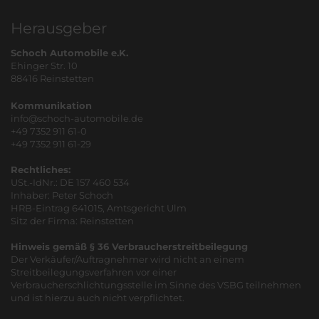
Herausgeber
Schoch Automobile e.K.
Ehinger Str. 10
88416 Reinstetten
Kommunikation
info@schoch-automobile.de
+49 7352 911 61-0
+49 7352 911 61-29
Rechtliches:
USt.-IdNr.: DE 157 460 534
Inhaber: Peter Schoch
HRB-Eintrag 641015, Amtsgericht Ulm
Sitz der Firma: Reinstetten
Hinweis gemäß § 36 Verbraucherstreitbeilegung
Der Verkäufer/Auftragnehmer wird nicht an einem
Streitbeilegungsverfahren vor einer
Verbraucherschlichtungsstelle im Sinne des VSBG teilnehmen
und ist hierzu auch nicht verpflichtet.