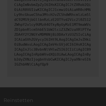
CiAgImNvbmZpZyI6IHsKICAgICJtZXRob2Qi
OiAiR0VUIiwKICAgICJ1cmwiOiAiaHR0cHM6
Ly9hcGkueC5ha3MtcHJvZC5hdWRhcmlzLm5l
dC92MS9jbGllbnRzLzE2OTYvd2Vic2l0ZS12
ZWhpY2xlcy9UMzA4OTkyNyUyMzE1MT9maWVs
ZD1pbnRlcm5hbE51bWJlciZ3ZWJzaXRlPTYw
ZDA4Y2Y2NGYxMDM0NjBiODAxYzU3ZSIsCiAg
ICAiaGVhZGVycyI6IHt9LAogICAgImJvZHki
OiBudWxsLAogICAgImV4cGVjdCI6IHsKICAg
ICAgInJlc3BvbnNlVHlwZSI6ICIiCiAgICB9
LAogICAgInRpbWVvdXQiOiAwLAogICAgInBy
b2dyZXNzIjogbnVsbCwKICAgICJyaXNreSI6
IGZhbHNlCiAgfQp9
Reinstetten