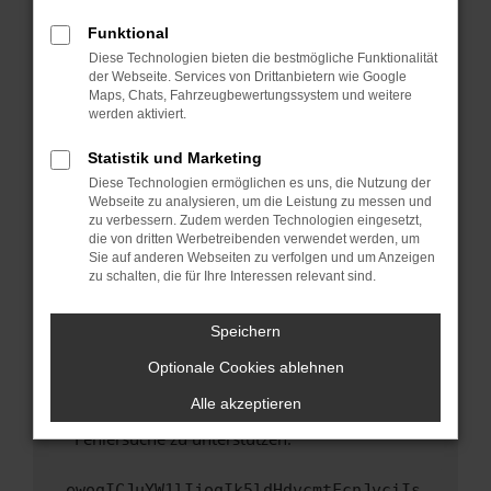
anderen Browser oder in einem privaten
Fenster?
Funktional
Starte dein Gerät neu.
Diese Technologien bieten die bestmögliche Funktionalität
der Webseite. Services von Drittanbietern wie Google
Das kann manchmal helfen, vorübergehende
Maps, Chats, Fahrzeugbewertungssystem und weitere
Probleme zu beheben.
werden aktiviert.
Stelle sicher, dass dein Browser und dein
Statistik und Marketing
Betriebssystem auf dem neuesten Stand
Diese Technologien ermöglichen es uns, die Nutzung der
sind.
Webseite zu analysieren, um die Leistung zu messen und
Veraltete Software birgt nicht nur ein
zu verbessern. Zudem werden Technologien eingesetzt,
Sicherheitsrisiko, sondern kann auch dazu
die von dritten Werbetreibenden verwendet werden, um
führen, dass bestimmte Funktionen nicht mehr
Sie auf anderen Webseiten zu verfolgen und um Anzeigen
zu schalten, die für Ihre Interessen relevant sind.
unterstützt werden.
Wende dich an den Webseitenbetreiber.
Speichern
Wenn du alle oben genannten Schritte versucht
hast, kontaktiere uns bitte. Wir werden
Optionale Cookies ablehnen
versuchen, das Problem zu beheben. Du kannst
Alle akzeptieren
uns diesen Text schicken, um uns bei der
Fehlersuche zu unterstützen:
ewogICJuYW1lIjogIk5ldHdvcmtFcnJvciIs