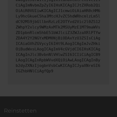
CiAgImNvbmZpZyI6IHsKICAgICJtZXRob2Qi
OiAiR0VUIiwKICAgICJ1cmwiOiAiaHR0cHM6
Ly9hcGkueC5ha3MtcHJvZC5hdWRhcmlzLm5l
dC92MS9jbGllbnRzLzE2OTYvd2Vic2l0ZS12
ZWhpY2xlcy9WMzAxMTk2MSUyMzE1MT9maWVs
ZD1pbnRlcm5hbE51bWJlciZ3ZWJzaXRlPTYw
ZDA4Y2Y2NGYxMDM0NjBiODAxYzU3ZSIsCiAg
ICAiaGVhZGVycyI6IHt9LAogICAgImJvZHki
OiBudWxsLAogICAgImV4cGVjdCI6IHsKICAg
ICAgInJlc3BvbnNlVHlwZSI6ICIiCiAgICB9
LAogICAgInRpbWVvdXQiOiAwLAogICAgInBy
b2dyZXNzIjogbnVsbCwKICAgICJyaXNreSI6
IGZhbHNlCiAgfQp9
Reinstetten