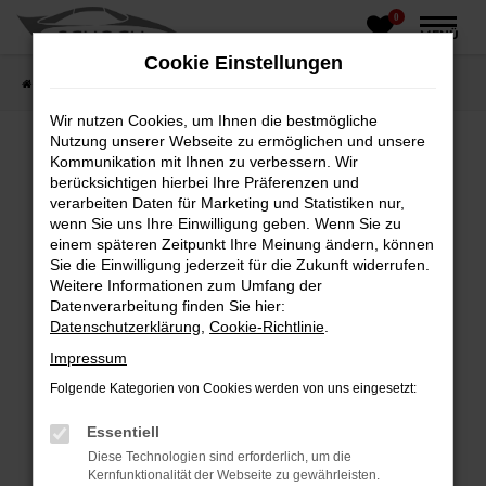
0
Zum
MENÜ
Hauptinhalt
Cookie Einstellungen
springen
Startseite
Fahrzeughandel
Fahrzeugbörse
Wir nutzen Cookies, um Ihnen die bestmögliche
Nutzung unserer Webseite zu ermöglichen und unsere
Kommunikation mit Ihnen zu verbessern. Wir
berücksichtigen hierbei Ihre Präferenzen und
Fehler: Network Error
verarbeiten Daten für Marketing und Statistiken nur,
wenn Sie uns Ihre Einwilligung geben. Wenn Sie zu
Beim Laden ist ein Fehler aufgetreten.
einem späteren Zeitpunkt Ihre Meinung ändern, können
Hier sind ein paar Tipps, die dir helfen können:
Sie die Einwilligung jederzeit für die Zukunft widerrufen.
Weitere Informationen zum Umfang der
Überprüfe deine Firewall und deine
Datenverarbeitung finden Sie hier:
Internetverbindung.
Datenschutzerklärung
,
Cookie-Richtlinie
.
Laden andere Webseiten, zum Beispiel deine
Impressum
Suchmaschine?
Folgende Kategorien von Cookies werden von uns eingesetzt:
Prüfe deine Browsererweiterungen.
Manche Erweiterungen, wie Werbeblocker,
Essentiell
können das Laden bestimmter Seiten
Diese Technologien sind erforderlich, um die
verhindern. Funktioniert die Seite in einem
Kernfunktionalität der Webseite zu gewährleisten.