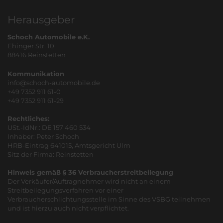
Herausgeber
Schoch Automobile e.K.
Ehinger Str. 10
88416 Reinstetten
Kommunikation
info@schoch-automobile.de
+49 7352 911 61-0
+49 7352 911 61-29
Rechtliches:
USt.-IdNr.: DE 157 460 534
Inhaber: Peter Schoch
HRB-Eintrag 641015, Amtsgericht Ulm
Sitz der Firma: Reinstetten
Hinweis gemäß § 36 Verbraucherstreitbeilegung
Der Verkäufer/Auftragnehmer wird nicht an einem
Streitbeilegungsverfahren vor einer
Verbraucherschlichtungsstelle im Sinne des VSBG teilnehmen
und ist hierzu auch nicht verpflichtet.