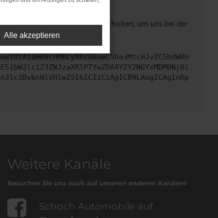
rfolgen und um Anzeigen zu schalten,
ben. Du kannst uns diesen Text schicken, um uns bei der
Alle akzeptieren
cmwiOiAiaHR0cHM6Ly9hcGkueC5ha3MtcHJvZC5hdWRh
bE51bWJlciZ3ZWJzaXRlPTYwZDA4Y2Y2NGYxMDM0NjBi
InJlc3BvbnNlVHlwZSI6ICIiCiAgICB9LAogICAgInRp
Weitere Kanäle
Besuchen Sie uns auch auf unseren anderen Kanälen!
Schoch Automobile auf