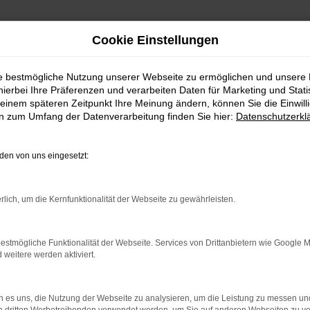
Cookie Einstellungen
ie bestmögliche Nutzung unserer Webseite zu ermöglichen und unsere
hierbei Ihre Präferenzen und verarbeiten Daten für Marketing und Stati
einem späteren Zeitpunkt Ihre Meinung ändern, können Sie die Einwillig
en zum Umfang der Datenverarbeitung finden Sie hier:
Datenschutzerkl
en von uns eingesetzt:
indung.
hine?
rlich, um die Kernfunktionalität der Webseite zu gewährleisten.
aden bestimmter Seiten verhindern. Funktioniert die Seite in e
estmögliche Funktionalität der Webseite. Services von Drittanbietern wie Google 
eitere werden aktiviert.
 zu beheben.
bssystem auf dem neuesten Stand sind.
 es uns, die Nutzung der Webseite zu analysieren, um die Leistung zu messen u
ko, sondern kann auch dazu führen, dass bestimmte Funktionen nic