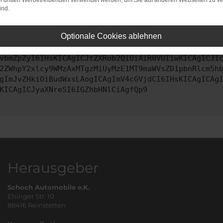
on dritten Werbetreibenden verwendet werden, um Sie auf anderen Webseiten zu ve
ind.
ontaktiere uns bitte. Wir werden versuchen, das Problem zu behe
Optionale Cookies ablehnen
vbmZpZyI6IHsKICAgICJtZXRob2QiOiAiR0VUIiwKICAgICJ1
2ZWhpY2xlcy9WMzAxMTgzMiUyMzE1MT9maWVsZD1pbnRlcm5h
gImJvZHkiOiBudWxsLAogICAgImV4cGVjdCI6IHsKICAgICAg
KICAgICJyaXNreSI6IGZhbHNlCiAgfQp9
Herausgeber
Schoch Automobile e.K.
Ehinger Str. 10
88416 Reinstetten