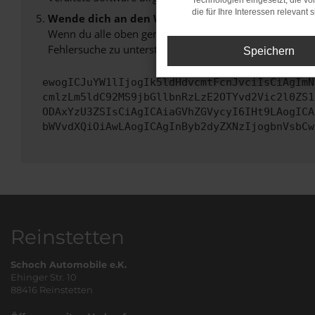
Technologien eingesetzt, die v
die für Ihre Interessen relevant s
Wende dich an den Webseitenbetreiber.
Wenn du alle oben genannten Schritte versucht hast, k
Fehlersuche zu unterstützen:
Speichern
ewogICJuYW1lIjogIk5ldHdvcmtFcnJvciIsCiAgImN
cmlzLm5ldC92MS9jbGllbnRzLzE2OTYvd2Vic2l0ZS1
ODAxYzU3ZSIsCiAgICAiaGVhZGVycyI6IHt9LAogICA
bWVvdXQiOiAwLAogICAgInByb2dyZXNzIjogbnVsbCw
Reinstetten
Schoch Automobile e.K.
Ehinger Str. 10
88416 Reinstetten