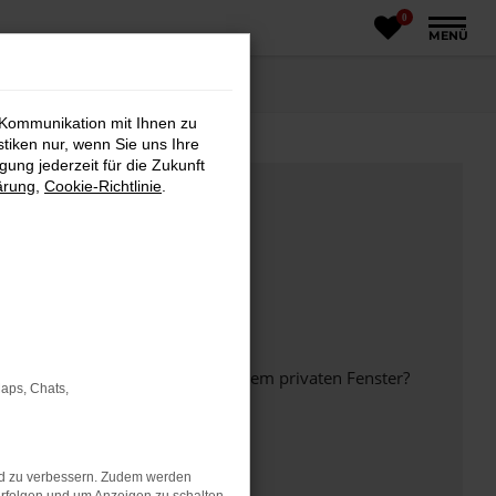
0
MENÜ
 Kommunikation mit Ihnen zu
stiken nur, wenn Sie uns Ihre
ung jederzeit für die Zukunft
ärung
,
Cookie-Richtlinie
.
inem anderen Browser oder in einem privaten Fenster?
Maps, Chats,
nd zu verbessern. Zudem werden
ht mehr unterstützt werden.