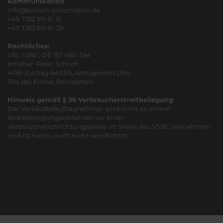
Kommunikation
info@schoch-automobile.de
+49 7352 911 61-0
+49 7352 911 61-29
Rechtliches:
USt.-IdNr.: DE 157 460 534
Inhaber: Peter Schoch
HRB-Eintrag 641015, Amtsgericht Ulm
Sitz der Firma: Reinstetten
Hinweis gemäß § 36 Verbraucherstreitbeilegung
Der Verkäufer/Auftragnehmer wird nicht an einem
Streitbeilegungsverfahren vor einer
Verbraucherschlichtungsstelle im Sinne des VSBG teilnehmen
und ist hierzu auch nicht verpflichtet.